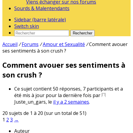
Viens échanger sur nos forums
Sourds & Malentendants
Sidebar (barre latérale)
Switch skin
Rechercher
Accueil
/
Forums
/
Amour et Sexualité
/
Comment avouer
ses sentiments à son crush ?
Comment avouer ses sentiments à
son crush ?
Ce sujet contient 50 réponses, 7 participants et a
été mis à jour pour la dernière fois par
Juste_un_gars
, le
il y a 2 semaines
.
20 sujets de 1 à 20 (sur un total de 51)
1
2
3
→
Auteur