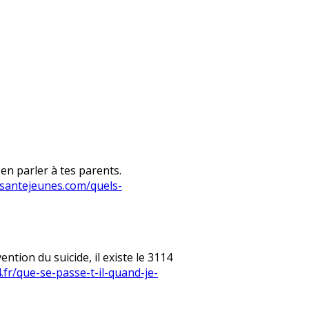
en parler à tes parents.
lsantejeunes.com/quels-
ntion du suicide, il existe le 3114
.fr/que-se-passe-t-il-quand-je-