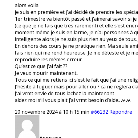
alors voila
je suis en première et j’ai décidé de prendre les spéci
1er trimestre va bientôt passé et j’aimerai savoir si 
(ce que je ne fais que très rarement) et elle s’est éne
moment même je suis en larme, je n’ai personnes à qui
intelligente alors je ne suis plus rien au yeux de tous. J
En dehors des cours je ne pratique rien. Ma seule amie
fais rien qui me rend heureuse. Je me déteste et je me
reproduire les mêmes erreur.
Qu’est ce que j’ai fait ??
Je veux mourir maintenant..
Tous ce qui me retiens ici s’est le fait que j’ai une re
J’hésite à fuguer mais pour aller où ? ca ne reglera c
J’ai vrmt envie de tous lachez la maintenant
aidez moi s’il vous plait j’ai vrmt besoin d’aide.. 🙏🙏
20 novembre 2024 à 10 h 15 min
#66232
Répondre
Anonyme