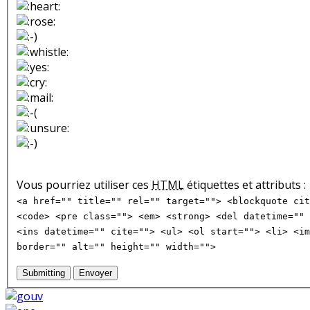
Vous pourriez utiliser ces
HTML
étiquettes et attributs :
<a href="" title="" rel="" target=""> <blockquote cit
<code> <pre class=""> <em> <strong> <del datetime="" 
<ins datetime="" cite=""> <ul> <ol start=""> <li> <im
border="" alt="" height="" width="">
Submitting
Envoyer