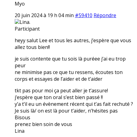
Myo
20 juin 2024 à 19 h 04 min
#59410
Répondre
Lina.
Participant
heyy salut Lee et tous les autres, j’espère que vous
allez tous bien!!
je suis contente que tu sois là puréee j’ai eu trop
peur
ne minimise pas ce que tu ressens, écoutes ton
corps et essayes de l’aider et de t’aider
tkt pas pour moi ça peut aller je t’assure!
j’espère que ton oral s’est bien passé !!
y’a t’il eu un évènement récent qui t’as fait rechuté ?
Je suis là/ on est là pour t’aider, n’hésites pas
Bisous
prenez bien soin de vous
Lina