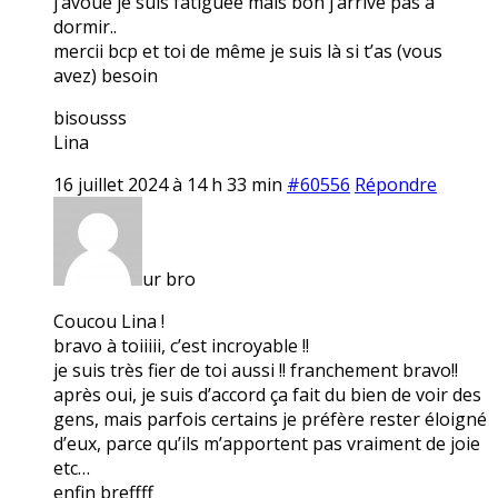
j’avoue je suis fatiguée mais bon j’arrive pas à
dormir..
mercii bcp et toi de même je suis là si t’as (vous
avez) besoin
bisousss
Lina
16 juillet 2024 à 14 h 33 min
#60556
Répondre
ur bro
Coucou Lina !
bravo à toiiiii, c’est incroyable !!
je suis très fier de toi aussi !! franchement bravo!!
après oui, je suis d’accord ça fait du bien de voir des
gens, mais parfois certains je préfère rester éloigné
d’eux, parce qu’ils m’apportent pas vraiment de joie
etc…
enfin breffff