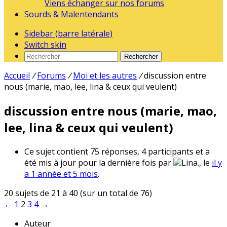
Viens échanger sur nos forums
Sourds & Malentendants
Sidebar (barre latérale)
Switch skin
Rechercher
Accueil
/
Forums
/
Moi et les autres
/
discussion entre
nous (marie, mao, lee, lina & ceux qui veulent)
discussion entre nous (marie, mao,
lee, lina & ceux qui veulent)
Ce sujet contient 75 réponses, 4 participants et a
été mis à jour pour la dernière fois par
Lina., le
il y
a 1 année et 5 mois
.
20 sujets de 21 à 40 (sur un total de 76)
←
1
2
3
4
→
Auteur