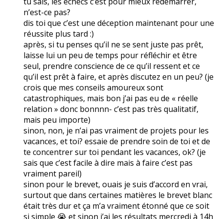
tu sais, les échecs c’est pour mieux redémarrer,
n’est-ce pas?
dis toi que c’est une déception maintenant pour une
réussite plus tard :)
après, si tu penses qu’il ne se sent juste pas prêt,
laisse lui un peu de temps pour réfléchir et être
seul, prendre conscience de ce qu’il ressent et ce
qu’il est prêt à faire, et après discutez en un peu? (je
crois que mes conseils amoureux sont
catastrophiques, mais bon j’ai pas eu de « réelle
relation » donc bonnnn- c’est pas très qualitatif,
mais peu importe)
sinon, non, je n’ai pas vraiment de projets pour les
vacances, et toi? essaie de prendre soin de toi et de
te concentrer sur toi pendant les vacances, ok? (je
sais que c’est facile à dire mais à faire c’est pas
vraiment pareil)
sinon pour le brevet, ouais je suis d’accord en vrai,
surtout que dans certaines matières le brevet blanc
était très dur et ça m’a vraiment étonné que ce soit
si simple 😭 et sinon j’ai les résultats mercredi à 14h