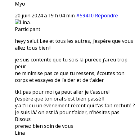
Myo
20 juin 2024 à 19 h 04 min
#59410
Répondre
Lina.
Participant
heyy salut Lee et tous les autres, j’espère que vous
allez tous bien!!
je suis contente que tu sois là puréee j’ai eu trop
peur
ne minimise pas ce que tu ressens, écoutes ton
corps et essayes de l’aider et de t’aider
tkt pas pour moi ça peut aller je t’assure!
j’espère que ton oral s’est bien passé !!
y’a t’il eu un évènement récent qui t’as fait rechuté ?
Je suis là/ on est là pour t’aider, n’hésites pas
Bisous
prenez bien soin de vous
Lina