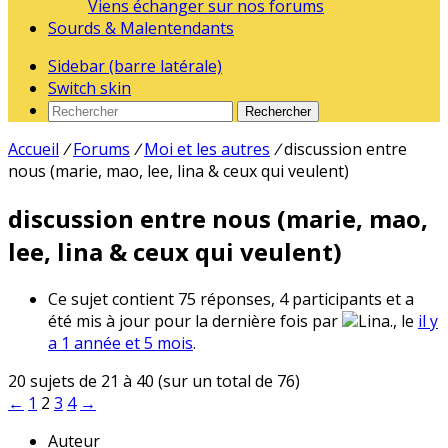
Viens échanger sur nos forums
Sourds & Malentendants
Sidebar (barre latérale)
Switch skin
Rechercher
Accueil
/
Forums
/
Moi et les autres
/
discussion entre
nous (marie, mao, lee, lina & ceux qui veulent)
discussion entre nous (marie, mao,
lee, lina & ceux qui veulent)
Ce sujet contient 75 réponses, 4 participants et a
été mis à jour pour la dernière fois par
Lina., le
il y
a 1 année et 5 mois
.
20 sujets de 21 à 40 (sur un total de 76)
←
1
2
3
4
→
Auteur