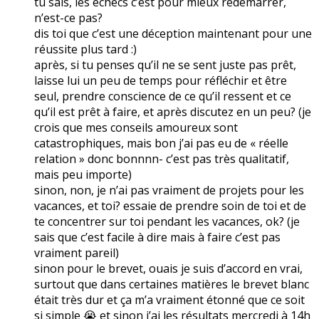
tu sais, les échecs c’est pour mieux redémarrer,
n’est-ce pas?
dis toi que c’est une déception maintenant pour une
réussite plus tard :)
après, si tu penses qu’il ne se sent juste pas prêt,
laisse lui un peu de temps pour réfléchir et être
seul, prendre conscience de ce qu’il ressent et ce
qu’il est prêt à faire, et après discutez en un peu? (je
crois que mes conseils amoureux sont
catastrophiques, mais bon j’ai pas eu de « réelle
relation » donc bonnnn- c’est pas très qualitatif,
mais peu importe)
sinon, non, je n’ai pas vraiment de projets pour les
vacances, et toi? essaie de prendre soin de toi et de
te concentrer sur toi pendant les vacances, ok? (je
sais que c’est facile à dire mais à faire c’est pas
vraiment pareil)
sinon pour le brevet, ouais je suis d’accord en vrai,
surtout que dans certaines matières le brevet blanc
était très dur et ça m’a vraiment étonné que ce soit
si simple 😭 et sinon j’ai les résultats mercredi à 14h