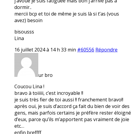
j’avoue je suis fatiguée mais bon j’arrive pas à
dormir..
mercii bcp et toi de même je suis là si t’as (vous
avez) besoin
bisousss
Lina
16 juillet 2024 à 14 h 33 min
#60556
Répondre
ur bro
Coucou Lina !
bravo à toiiiii, c’est incroyable !!
je suis très fier de toi aussi !! franchement bravo!!
après oui, je suis d’accord ça fait du bien de voir des
gens, mais parfois certains je préfère rester éloigné
d’eux, parce qu’ils m’apportent pas vraiment de joie
etc…
enfin breffff