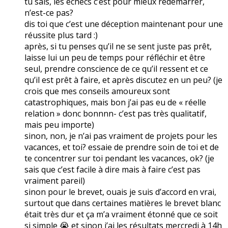
tu sais, les échecs c’est pour mieux redémarrer,
n’est-ce pas?
dis toi que c’est une déception maintenant pour une
réussite plus tard :)
après, si tu penses qu’il ne se sent juste pas prêt,
laisse lui un peu de temps pour réfléchir et être
seul, prendre conscience de ce qu’il ressent et ce
qu’il est prêt à faire, et après discutez en un peu? (je
crois que mes conseils amoureux sont
catastrophiques, mais bon j’ai pas eu de « réelle
relation » donc bonnnn- c’est pas très qualitatif,
mais peu importe)
sinon, non, je n’ai pas vraiment de projets pour les
vacances, et toi? essaie de prendre soin de toi et de
te concentrer sur toi pendant les vacances, ok? (je
sais que c’est facile à dire mais à faire c’est pas
vraiment pareil)
sinon pour le brevet, ouais je suis d’accord en vrai,
surtout que dans certaines matières le brevet blanc
était très dur et ça m’a vraiment étonné que ce soit
si simple 😭 et sinon j’ai les résultats mercredi à 14h