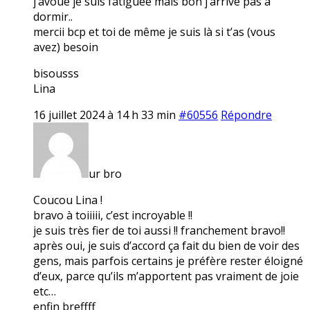
j’avoue je suis fatiguée mais bon j’arrive pas à
dormir..
mercii bcp et toi de même je suis là si t’as (vous
avez) besoin
bisousss
Lina
16 juillet 2024 à 14 h 33 min
#60556
Répondre
ur bro
Coucou Lina !
bravo à toiiiii, c’est incroyable !!
je suis très fier de toi aussi !! franchement bravo!!
après oui, je suis d’accord ça fait du bien de voir des
gens, mais parfois certains je préfère rester éloigné
d’eux, parce qu’ils m’apportent pas vraiment de joie
etc…
enfin breffff