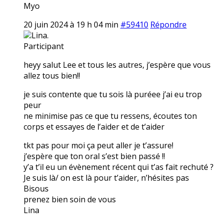
Myo
20 juin 2024 à 19 h 04 min
#59410
Répondre
Lina.
Participant
heyy salut Lee et tous les autres, j’espère que vous
allez tous bien!!
je suis contente que tu sois là puréee j’ai eu trop
peur
ne minimise pas ce que tu ressens, écoutes ton
corps et essayes de l’aider et de t’aider
tkt pas pour moi ça peut aller je t’assure!
j’espère que ton oral s’est bien passé !!
y’a t’il eu un évènement récent qui t’as fait rechuté ?
Je suis là/ on est là pour t’aider, n’hésites pas
Bisous
prenez bien soin de vous
Lina