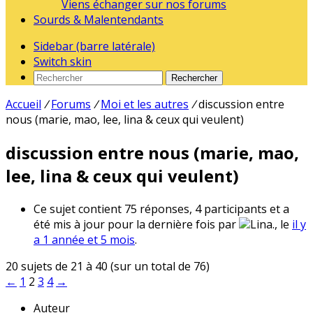
Viens échanger sur nos forums
Sourds & Malentendants
Sidebar (barre latérale)
Switch skin
Rechercher
Accueil
/
Forums
/
Moi et les autres
/
discussion entre
nous (marie, mao, lee, lina & ceux qui veulent)
discussion entre nous (marie, mao,
lee, lina & ceux qui veulent)
Ce sujet contient 75 réponses, 4 participants et a
été mis à jour pour la dernière fois par
Lina., le
il y
a 1 année et 5 mois
.
20 sujets de 21 à 40 (sur un total de 76)
←
1
2
3
4
→
Auteur