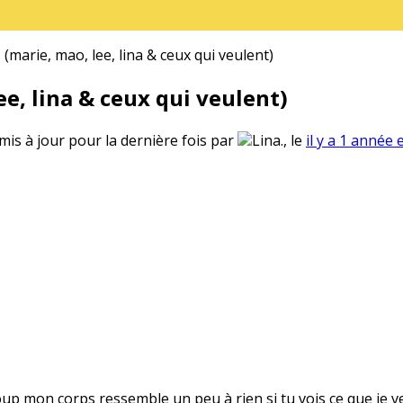
(marie, mao, lee, lina & ceux qui veulent)
e, lina & ceux qui veulent)
 mis à jour pour la dernière fois par
Lina., le
il y a 1 année 
oup mon corps ressemble un peu à rien si tu vois ce que je v