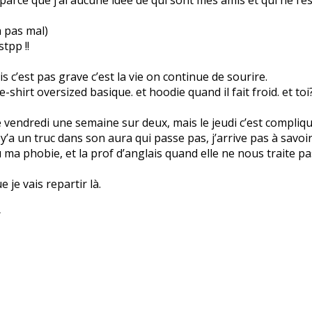
jà pas mal)
tpp !!
s c’est pas grave c’est la vie on continue de sourire.
-shirt oversized basique. et hoodie quand il fait froid. et toi
le vendredi une semaine sur deux, mais le jeudi c’est compliq
 y’a un truc dans son aura qui passe pas, j’arrive pas à savoi
u ma phobie, et la prof d’anglais quand elle ne nous traite pa
 je vais repartir là.
r