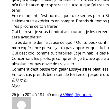
m’a fait beaucoup trop stressé surtout que j’ai très ma
tenir.
En ce moment, c’est normal que tu te sentes perdu. S
« éléments » extérieurs en compte. Prends du temps po
T’es proche de ton frère?
Oui bien sur je vous tiendrai au courant, je les recevra
sera avec plaisir!
Tu es dans le déni à cause de quoi? Oui tu peux contin
mon expérience perso, ça n’a pas apporter que du bo
Oui c’est cool comme tu t’habilles. Et je m’habille des
Concernant les profs, je comprends. Je trouve que trava
absolument pas envie de travailler.
Comment c’est passé ton gala? Essaye s’il te plait, ess
En tout cas prends bien soin de toi Lee et j’espère q
ありがと
Myo
26 juin 2024 à 18 h 40 min
#59666
Répondre