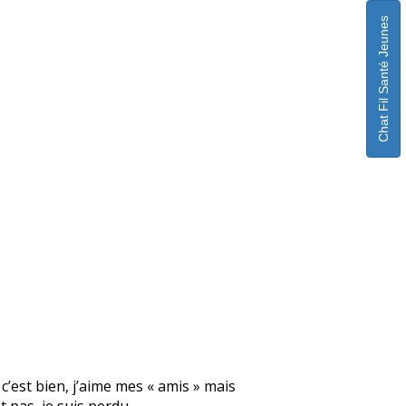
Chat Fil Santé Jeunes
 c’est bien, j’aime mes « amis » mais
 pas, je suis perdu.