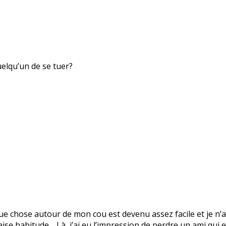
uelqu’un de se tuer?
 chose autour de mon cou est devenu assez facile et je n’ai
vaise habitude… Là, j’ai eu l’impression de perdre un ami qui 