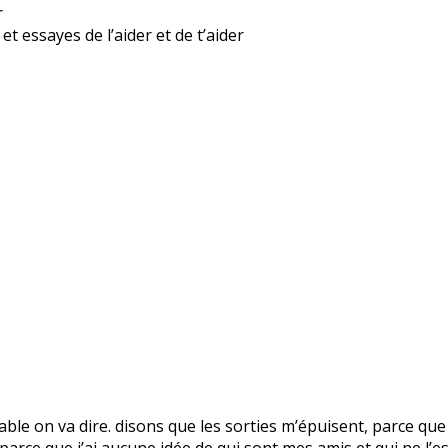
r
t essayes de l’aider et de t’aider
royable on va dire. disons que les sorties m’épuisent, parce que
arce que j’ai aucune idée de qui sont mes amis et qui ne l’est