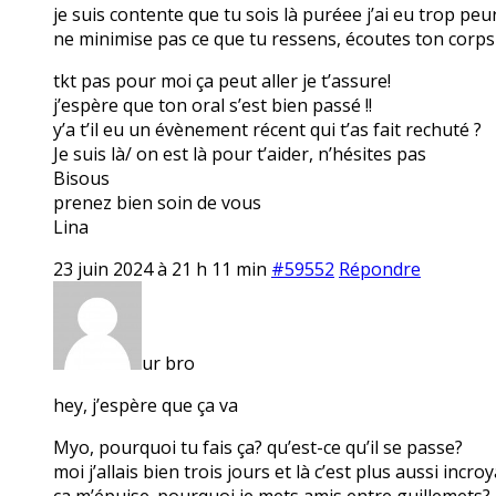
je suis contente que tu sois là puréee j’ai eu trop peu
ne minimise pas ce que tu ressens, écoutes ton corps e
tkt pas pour moi ça peut aller je t’assure!
j’espère que ton oral s’est bien passé !!
y’a t’il eu un évènement récent qui t’as fait rechuté ?
Je suis là/ on est là pour t’aider, n’hésites pas
Bisous
prenez bien soin de vous
Lina
23 juin 2024 à 21 h 11 min
#59552
Répondre
ur bro
hey, j’espère que ça va
Myo, pourquoi tu fais ça? qu’est-ce qu’il se passe?
moi j’allais bien trois jours et là c’est plus aussi inc
ça m’épuise. pourquoi je mets amis entre guillemets? p