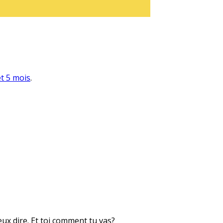
et 5 mois
.
eux dire. Et toi comment tu vas?