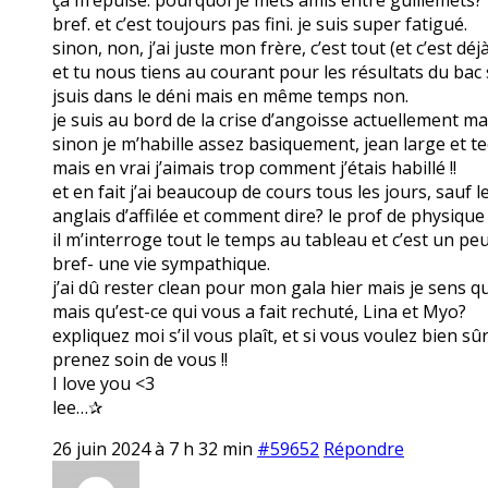
bref. et c’est toujours pas fini. je suis super fatigué.
sinon, non, j’ai juste mon frère, c’est tout (et c’est dé
et tu nous tiens au courant pour les résultats du bac s
jsuis dans le déni mais en même temps non.
je suis au bord de la crise d’angoisse actuellement mai
sinon je m’habille assez basiquement, jean large et tee
mais en vrai j’aimais trop comment j’étais habillé !!
et en fait j’ai beaucoup de cours tous les jours, sauf 
anglais d’affilée et comment dire? le prof de physique
il m’interroge tout le temps au tableau et c’est un pe
bref- une vie sympathique.
j’ai dû rester clean pour mon gala hier mais je sens que
mais qu’est-ce qui vous a fait rechuté, Lina et Myo?
expliquez moi s’il vous plaît, et si vous voulez bien sû
prenez soin de vous !!
I love you <3
lee…✰
26 juin 2024 à 7 h 32 min
#59652
Répondre