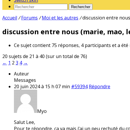
Switch skin
Rechercher
Accueil
/
Forums
/
Moi et les autres
/
discussion entre nous 
discussion entre nous (marie, mao, le
Ce sujet contient 75 réponses, 4 participants et a été
20 sujets de 21 à 40 (sur un total de 76)
←
1
2
3
4
→
Auteur
Messages
20 juin 2024 à 15 h 07 min
#59394
Répondre
Myo
Salut Lee,
Pour te répondre, ça va mais j’ai un peu rechuté du c