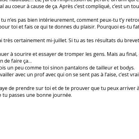
l au coeur à cause de ça. Après c’est compliqué, c’est un tout
i tu n’es pas bien intérieurement, comment peux-tu t’y retr
ur toi et fais ce qui te donnes du plaisir. Pourquoi es-tu fa
i très certainement mi-juillet. Si tu as tes résultats du breve
uer à sourire et essayer de tromper les gens. Mais au final, 
n de faire ça…
 fois un peu comme toi sinon pantalons de tailleur et bodys.
iller avec un prof avec qui on se sent pas à l’aise, c’est vr
aye de prendre sur toi et de te prouver que tu peux arriver à
ue tu passes une bonne journée.