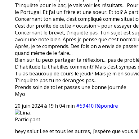
T’inquiète pour le bac, je vais voir les résultats… Pour
le Portugal. Et j’ai un frère et une soeur. Et toi? A par
Concernant ton amie, c’est compliqué comme situation.
c’est dur profite de cette « occasion » pour essayer de
Concernant le brevet, t’inquiète pas. Ton sujet est s
avoir une note bien. Après je pense que c’est normal ce
Après, je te comprends. Des fois on a envie de passer
quand même de le faire…
Bien sur tu peux partager ta réflexion… pas de problè
D’habitude tu t’habilles comment? Mais c’est sympas d
Tu as beaucoup de cours le jeudi? Mais je m’en souvien
T’inquiète pas tu ne déranges pas…
Prends soin de toi et passes une bonne journée
Myo
20 juin 2024 à 19 h 04 min
#59410
Répondre
Lina.
Participant
heyy salut Lee et tous les autres, j’espère que vous all