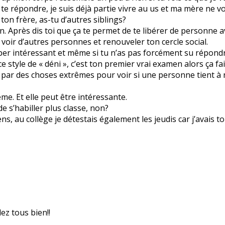
 te répondre, je suis déjà partie vivre au us et ma mère ne voul
t ton frère, as-tu d’autres siblings?
 Après dis toi que ça te permet de te libérer de personne a
 voir d’autres personnes et renouveler ton cercle social.
uper intéressant et même si tu n’as pas forcément su répond
 style de « déni », c’est ton premier vrai examen alors ça fai
 par des choses extrêmes pour voir si une personne tient à n
me. Et elle peut être intéressante.
e s’habiller plus classe, non?
s, au collège je détestais également les jeudis car j’avais t
ez tous bien!!