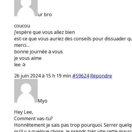
ur bro
coucou
j’espère que vous allez bien
est-ce que vous auriez des conseils pour dissuader q
merci…
bonne journée à vous
je vous aime
lee ✰
26 juin 2024 à 15 h 19 min
#59624
Répondre
Myo
Hey Lee,
Comment vas-tu?
Honnêtement je sais pas trop pourquoi. Serrer quelque
qu’il y a quelque chose, je prends très vite cette mau