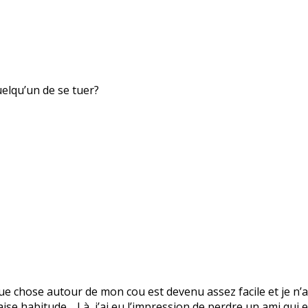
uelqu’un de se tuer?
 chose autour de mon cou est devenu assez facile et je n’ai
vaise habitude… Là, j’ai eu l’impression de perdre un ami qui 