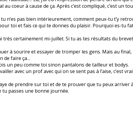
l au coeur à cause de ça. Après c’est compliqué, c’est un tout
i tu n’es pas bien intérieurement, comment peux-tu t’y retr
ur toi et fais ce qui te donnes du plaisir. Pourquoi es-tu fa
i très certainement mi-juillet. Si tu as tes résultats du breve
uer à sourire et essayer de tromper les gens. Mais au final, 
n de faire ça…
 fois un peu comme toi sinon pantalons de tailleur et bodys.
iller avec un prof avec qui on se sent pas à l’aise, c’est vr
aye de prendre sur toi et de te prouver que tu peux arriver à
ue tu passes une bonne journée.