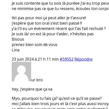
je suis contente que tu sois là puréee j’ai eu trop peu
ne minimise pas ce que tu ressens, écoutes ton corps e
tkt pas pour moi ça peut aller je t’assure!
j’espère que ton oral s’est bien passé !!
y’a t’il eu un évènement récent qui t’as fait rechuté ?
Je suis là/ on est là pour t’aider, n’hésites pas
Bisous
prenez bien soin de vous
Lina
23 juin 2024 à 21 h 11 min
#59552
Répondre
ur bro
hey, j’espère que ça va
Myo, pourquoi tu fais ça? qu’est-ce qu’il se passe?
moi j’allais bien trois jours et là c’est plus aussi inc
ça m’épuise. pourquoi je mets amis entre guillemets? p