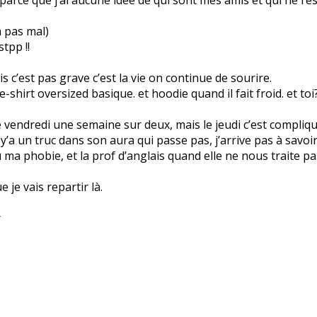
jà pas mal)
tpp !!
s c’est pas grave c’est la vie on continue de sourire.
-shirt oversized basique. et hoodie quand il fait froid. et toi
le vendredi une semaine sur deux, mais le jeudi c’est compliq
 y’a un truc dans son aura qui passe pas, j’arrive pas à savoi
u ma phobie, et la prof d’anglais quand elle ne nous traite pa
 je vais repartir là.
r