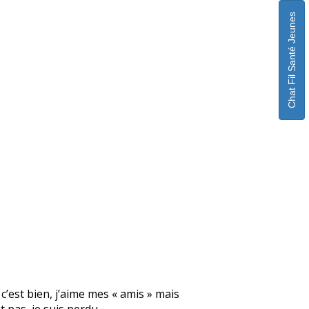
Chat Fil Santé Jeunes
 c’est bien, j’aime mes « amis » mais
 pas, je suis perdu.