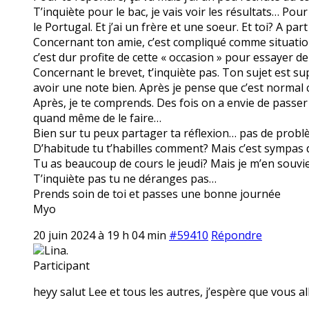
T’inquiète pour le bac, je vais voir les résultats… Pour
le Portugal. Et j’ai un frère et une soeur. Et toi? A par
Concernant ton amie, c’est compliqué comme situation.
c’est dur profite de cette « occasion » pour essayer de
Concernant le brevet, t’inquiète pas. Ton sujet est s
avoir une note bien. Après je pense que c’est normal ce
Après, je te comprends. Des fois on a envie de passer
quand même de le faire…
Bien sur tu peux partager ta réflexion… pas de problè
D’habitude tu t’habilles comment? Mais c’est sympas d
Tu as beaucoup de cours le jeudi? Mais je m’en souvien
T’inquiète pas tu ne déranges pas…
Prends soin de toi et passes une bonne journée
Myo
20 juin 2024 à 19 h 04 min
#59410
Répondre
Lina.
Participant
heyy salut Lee et tous les autres, j’espère que vous all