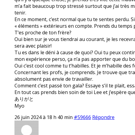
m’a fait beaucoup trop stressé surtout que j’ai très ma
tenir.
En ce moment, c’est normal que tu te sentes perdu. S
« éléments » extérieurs en compte. Prends du temps po
T’es proche de ton frère?
Oui bien sur je vous tiendrai au courant, je les recevra
sera avec plaisir!
Tu es dans le déni à cause de quoi? Oui tu peux contin
mon expérience perso, ça n’a pas apporter que du bo
Oui c’est cool comme tu t’habilles. Et je m’habille des
Concernant les profs, je comprends. Je trouve que trava
absolument pas envie de travailler.
Comment c’est passé ton gala? Essaye s’il te plait, ess
En tout cas prends bien soin de toi Lee et j’espère q
ありがと
Myo
26 juin 2024 à 18 h 40 min
#59666
Répondre