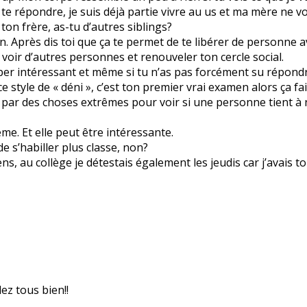
 te répondre, je suis déjà partie vivre au us et ma mère ne voul
t ton frère, as-tu d’autres siblings?
 Après dis toi que ça te permet de te libérer de personne a
 voir d’autres personnes et renouveler ton cercle social.
uper intéressant et même si tu n’as pas forcément su répond
 style de « déni », c’est ton premier vrai examen alors ça fai
 par des choses extrêmes pour voir si une personne tient à n
me. Et elle peut être intéressante.
e s’habiller plus classe, non?
s, au collège je détestais également les jeudis car j’avais t
ez tous bien!!