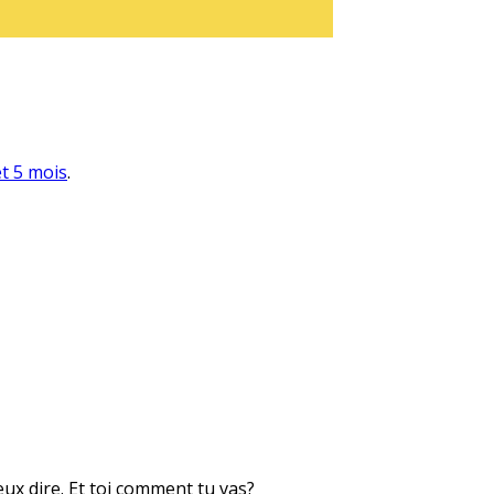
et 5 mois
.
eux dire. Et toi comment tu vas?