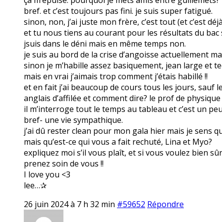
bref. et c’est toujours pas fini. je suis super fatigué.
sinon, non, j’ai juste mon frère, c’est tout (et c’est dé
et tu nous tiens au courant pour les résultats du bac s
jsuis dans le déni mais en même temps non.
je suis au bord de la crise d’angoisse actuellement mai
sinon je m’habille assez basiquement, jean large et tee
mais en vrai j’aimais trop comment j’étais habillé !!
et en fait j’ai beaucoup de cours tous les jours, sauf 
anglais d’affilée et comment dire? le prof de physique
il m’interroge tout le temps au tableau et c’est un pe
bref- une vie sympathique.
j’ai dû rester clean pour mon gala hier mais je sens que
mais qu’est-ce qui vous a fait rechuté, Lina et Myo?
expliquez moi s’il vous plaît, et si vous voulez bien sû
prenez soin de vous !!
I love you <3
lee…✰
26 juin 2024 à 7 h 32 min
#59652
Répondre