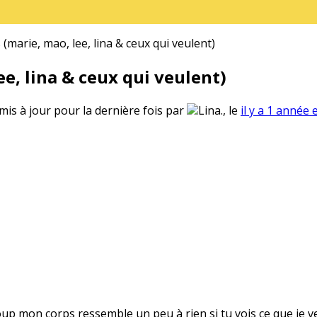
(marie, mao, lee, lina & ceux qui veulent)
e, lina & ceux qui veulent)
 mis à jour pour la dernière fois par
Lina., le
il y a 1 année 
oup mon corps ressemble un peu à rien si tu vois ce que je v