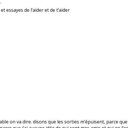
r
t essayes de l’aider et de t’aider
royable on va dire. disons que les sorties m’épuisent, parce que
arce que j’ai aucune idée de qui sont mes amis et qui ne l’est