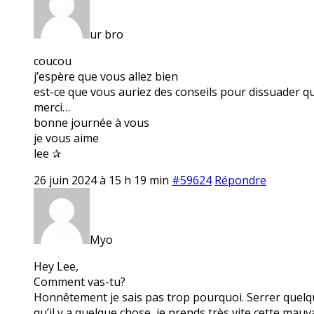
ur bro
coucou
j’espère que vous allez bien
est-ce que vous auriez des conseils pour dissuader q
merci…
bonne journée à vous
je vous aime
lee ✰
26 juin 2024 à 15 h 19 min
#59624
Répondre
Myo
Hey Lee,
Comment vas-tu?
Honnêtement je sais pas trop pourquoi. Serrer quelque
qu’il y a quelque chose, je prends très vite cette mau