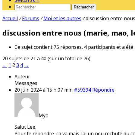
Switch skin
Rechercher
Accueil
/
Forums
/
Moi et les autres
/
discussion entre nous 
discussion entre nous (marie, mao, le
Ce sujet contient 75 réponses, 4 participants et a été
20 sujets de 21 à 40 (sur un total de 76)
←
1
2
3
4
→
Auteur
Messages
20 juin 2024 à 15 h 07 min
#59394
Répondre
Myo
Salut Lee,
Pour te répondre, ça va mais j’ai un peu rechuté du c