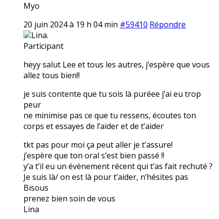
Myo
20 juin 2024 à 19 h 04 min
#59410
Répondre
Lina.
Participant
heyy salut Lee et tous les autres, j’espère que vous
allez tous bien!!
je suis contente que tu sois là puréee j’ai eu trop
peur
ne minimise pas ce que tu ressens, écoutes ton
corps et essayes de l’aider et de t’aider
tkt pas pour moi ça peut aller je t’assure!
j’espère que ton oral s’est bien passé !!
y’a t’il eu un évènement récent qui t’as fait rechuté ?
Je suis là/ on est là pour t’aider, n’hésites pas
Bisous
prenez bien soin de vous
Lina