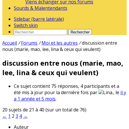
Viens échanger sur nos forums
Sourds & Malentendants
Sidebar (barre latérale)
Switch skin
Rechercher
Accueil
/
Forums
/
Moi et les autres
/
discussion entre
nous (marie, mao, lee, lina & ceux qui veulent)
discussion entre nous (marie, mao,
lee, lina & ceux qui veulent)
Ce sujet contient 75 réponses, 4 participants et a
été mis à jour pour la dernière fois par
Lina., le
il y
a 1 année et 5 mois
.
20 sujets de 21 à 40 (sur un total de 76)
←
1
2
3
4
→
Auteur