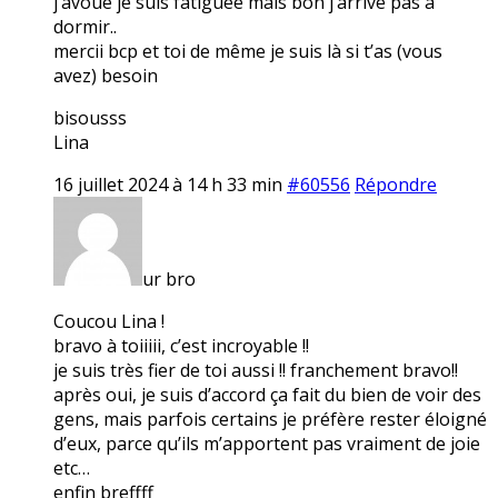
j’avoue je suis fatiguée mais bon j’arrive pas à
dormir..
mercii bcp et toi de même je suis là si t’as (vous
avez) besoin
bisousss
Lina
16 juillet 2024 à 14 h 33 min
#60556
Répondre
ur bro
Coucou Lina !
bravo à toiiiii, c’est incroyable !!
je suis très fier de toi aussi !! franchement bravo!!
après oui, je suis d’accord ça fait du bien de voir des
gens, mais parfois certains je préfère rester éloigné
d’eux, parce qu’ils m’apportent pas vraiment de joie
etc…
enfin breffff