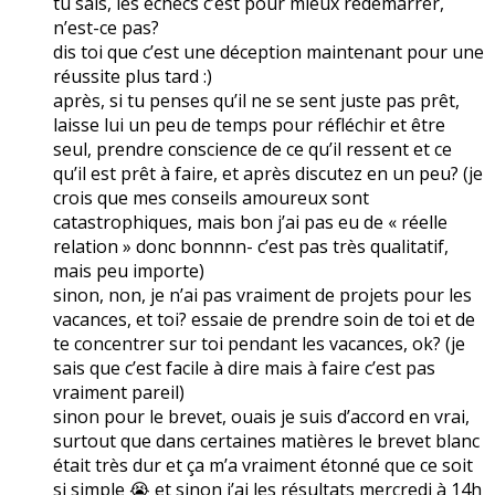
tu sais, les échecs c’est pour mieux redémarrer,
n’est-ce pas?
dis toi que c’est une déception maintenant pour une
réussite plus tard :)
après, si tu penses qu’il ne se sent juste pas prêt,
laisse lui un peu de temps pour réfléchir et être
seul, prendre conscience de ce qu’il ressent et ce
qu’il est prêt à faire, et après discutez en un peu? (je
crois que mes conseils amoureux sont
catastrophiques, mais bon j’ai pas eu de « réelle
relation » donc bonnnn- c’est pas très qualitatif,
mais peu importe)
sinon, non, je n’ai pas vraiment de projets pour les
vacances, et toi? essaie de prendre soin de toi et de
te concentrer sur toi pendant les vacances, ok? (je
sais que c’est facile à dire mais à faire c’est pas
vraiment pareil)
sinon pour le brevet, ouais je suis d’accord en vrai,
surtout que dans certaines matières le brevet blanc
était très dur et ça m’a vraiment étonné que ce soit
si simple 😭 et sinon j’ai les résultats mercredi à 14h