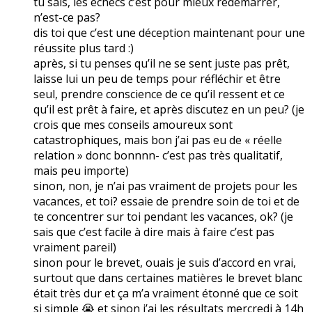
tu sais, les échecs c’est pour mieux redémarrer,
n’est-ce pas?
dis toi que c’est une déception maintenant pour une
réussite plus tard :)
après, si tu penses qu’il ne se sent juste pas prêt,
laisse lui un peu de temps pour réfléchir et être
seul, prendre conscience de ce qu’il ressent et ce
qu’il est prêt à faire, et après discutez en un peu? (je
crois que mes conseils amoureux sont
catastrophiques, mais bon j’ai pas eu de « réelle
relation » donc bonnnn- c’est pas très qualitatif,
mais peu importe)
sinon, non, je n’ai pas vraiment de projets pour les
vacances, et toi? essaie de prendre soin de toi et de
te concentrer sur toi pendant les vacances, ok? (je
sais que c’est facile à dire mais à faire c’est pas
vraiment pareil)
sinon pour le brevet, ouais je suis d’accord en vrai,
surtout que dans certaines matières le brevet blanc
était très dur et ça m’a vraiment étonné que ce soit
si simple 😭 et sinon j’ai les résultats mercredi à 14h