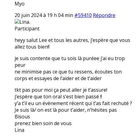
Myo
20 juin 2024 à 19 h 04 min
#59410
Répondre
Lina.
Participant
heyy salut Lee et tous les autres, j’espère que vous
allez tous bien!!
je suis contente que tu sois là puréee j’ai eu trop
peur
ne minimise pas ce que tu ressens, écoutes ton
corps et essayes de l’aider et de t’aider
tkt pas pour moi ça peut aller je t’assure!
j’espère que ton oral s’est bien passé !!
y’a t’il eu un évènement récent qui t’as fait rechuté ?
Je suis là/ on est là pour t’aider, n’hésites pas
Bisous
prenez bien soin de vous
Lina