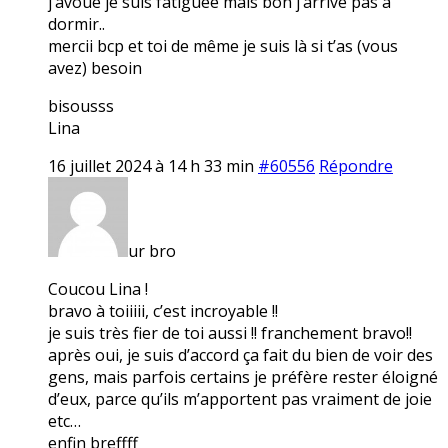
j’avoue je suis fatiguée mais bon j’arrive pas à
dormir..
mercii bcp et toi de même je suis là si t’as (vous
avez) besoin
bisousss
Lina
16 juillet 2024 à 14 h 33 min
#60556
Répondre
ur bro
Coucou Lina !
bravo à toiiiii, c’est incroyable !!
je suis très fier de toi aussi !! franchement bravo!!
après oui, je suis d’accord ça fait du bien de voir des
gens, mais parfois certains je préfère rester éloigné
d’eux, parce qu’ils m’apportent pas vraiment de joie
etc…
enfin breffff