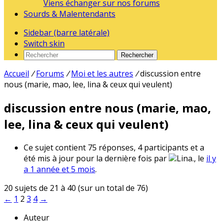
Viens échanger sur nos forums
Sourds & Malentendants
Sidebar (barre latérale)
Switch skin
Rechercher
Accueil
/
Forums
/
Moi et les autres
/
discussion entre
nous (marie, mao, lee, lina & ceux qui veulent)
discussion entre nous (marie, mao,
lee, lina & ceux qui veulent)
Ce sujet contient 75 réponses, 4 participants et a
été mis à jour pour la dernière fois par
Lina., le
il y
a 1 année et 5 mois
.
20 sujets de 21 à 40 (sur un total de 76)
←
1
2
3
4
→
Auteur