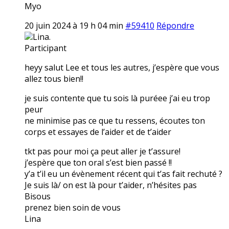
Myo
20 juin 2024 à 19 h 04 min
#59410
Répondre
Lina.
Participant
heyy salut Lee et tous les autres, j’espère que vous
allez tous bien!!
je suis contente que tu sois là puréee j’ai eu trop
peur
ne minimise pas ce que tu ressens, écoutes ton
corps et essayes de l’aider et de t’aider
tkt pas pour moi ça peut aller je t’assure!
j’espère que ton oral s’est bien passé !!
y’a t’il eu un évènement récent qui t’as fait rechuté ?
Je suis là/ on est là pour t’aider, n’hésites pas
Bisous
prenez bien soin de vous
Lina