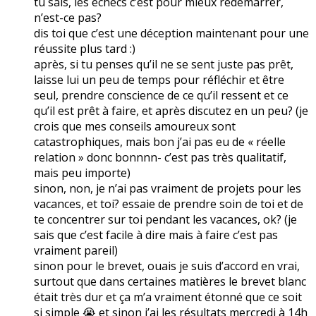
tu sais, les échecs c’est pour mieux redémarrer,
n’est-ce pas?
dis toi que c’est une déception maintenant pour une
réussite plus tard :)
après, si tu penses qu’il ne se sent juste pas prêt,
laisse lui un peu de temps pour réfléchir et être
seul, prendre conscience de ce qu’il ressent et ce
qu’il est prêt à faire, et après discutez en un peu? (je
crois que mes conseils amoureux sont
catastrophiques, mais bon j’ai pas eu de « réelle
relation » donc bonnnn- c’est pas très qualitatif,
mais peu importe)
sinon, non, je n’ai pas vraiment de projets pour les
vacances, et toi? essaie de prendre soin de toi et de
te concentrer sur toi pendant les vacances, ok? (je
sais que c’est facile à dire mais à faire c’est pas
vraiment pareil)
sinon pour le brevet, ouais je suis d’accord en vrai,
surtout que dans certaines matières le brevet blanc
était très dur et ça m’a vraiment étonné que ce soit
si simple 😭 et sinon j’ai les résultats mercredi à 14h