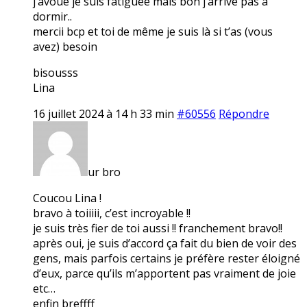
j’avoue je suis fatiguée mais bon j’arrive pas à
dormir..
mercii bcp et toi de même je suis là si t’as (vous
avez) besoin
bisousss
Lina
16 juillet 2024 à 14 h 33 min
#60556
Répondre
ur bro
Coucou Lina !
bravo à toiiiii, c’est incroyable !!
je suis très fier de toi aussi !! franchement bravo!!
après oui, je suis d’accord ça fait du bien de voir des
gens, mais parfois certains je préfère rester éloigné
d’eux, parce qu’ils m’apportent pas vraiment de joie
etc…
enfin breffff