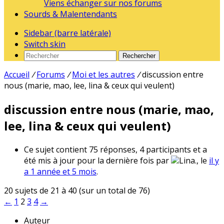
Viens échanger sur nos forums
Sourds & Malentendants
Sidebar (barre latérale)
Switch skin
Rechercher
Accueil
/
Forums
/
Moi et les autres
/
discussion entre
nous (marie, mao, lee, lina & ceux qui veulent)
discussion entre nous (marie, mao,
lee, lina & ceux qui veulent)
Ce sujet contient 75 réponses, 4 participants et a
été mis à jour pour la dernière fois par
Lina., le
il y
a 1 année et 5 mois
.
20 sujets de 21 à 40 (sur un total de 76)
←
1
2
3
4
→
Auteur