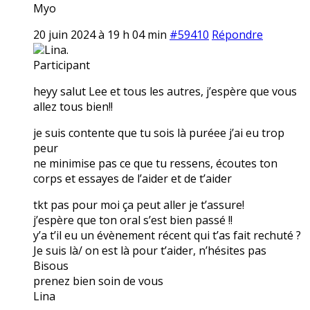
Myo
20 juin 2024 à 19 h 04 min
#59410
Répondre
Lina.
Participant
heyy salut Lee et tous les autres, j’espère que vous
allez tous bien!!
je suis contente que tu sois là puréee j’ai eu trop
peur
ne minimise pas ce que tu ressens, écoutes ton
corps et essayes de l’aider et de t’aider
tkt pas pour moi ça peut aller je t’assure!
j’espère que ton oral s’est bien passé !!
y’a t’il eu un évènement récent qui t’as fait rechuté ?
Je suis là/ on est là pour t’aider, n’hésites pas
Bisous
prenez bien soin de vous
Lina