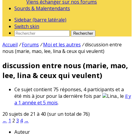
Viens échanger sur nos forums
Sourds & Malentendants
Sidebar (barre latérale)
Switch skin
Rechercher
Accueil
/
Forums
/
Moi et les autres
/
discussion entre
nous (marie, mao, lee, lina & ceux qui veulent)
discussion entre nous (marie, mao,
lee, lina & ceux qui veulent)
Ce sujet contient 75 réponses, 4 participants et a
été mis à jour pour la dernière fois par
Lina., le
il y
a 1 année et 5 mois
.
20 sujets de 21 à 40 (sur un total de 76)
←
1
2
3
4
→
Auteur