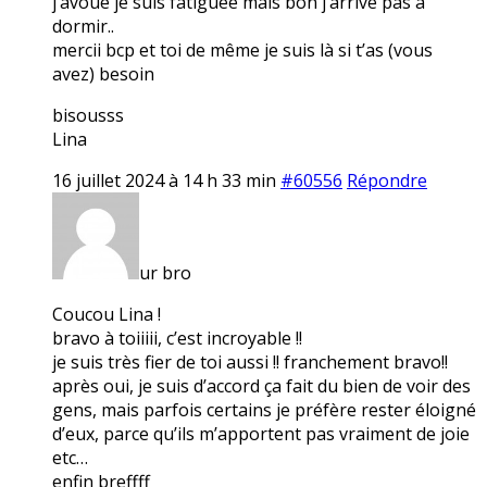
j’avoue je suis fatiguée mais bon j’arrive pas à
dormir..
mercii bcp et toi de même je suis là si t’as (vous
avez) besoin
bisousss
Lina
16 juillet 2024 à 14 h 33 min
#60556
Répondre
ur bro
Coucou Lina !
bravo à toiiiii, c’est incroyable !!
je suis très fier de toi aussi !! franchement bravo!!
après oui, je suis d’accord ça fait du bien de voir des
gens, mais parfois certains je préfère rester éloigné
d’eux, parce qu’ils m’apportent pas vraiment de joie
etc…
enfin breffff