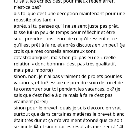
tu sais, les échecs c’est pour mieux redémarrer,
n’est-ce pas?
dis toi que c’est une déception maintenant pour une
réussite plus tard :)
après, si tu penses qu’il ne se sent juste pas prêt,
laisse lui un peu de temps pour réfléchir et être
seul, prendre conscience de ce qu’il ressent et ce
qu’il est prêt à faire, et après discutez en un peu? (je
crois que mes conseils amoureux sont
catastrophiques, mais bon j’ai pas eu de « réelle
relation » donc bonnnn- c’est pas très qualitatif,
mais peu importe)
sinon, non, je n’ai pas vraiment de projets pour les
vacances, et toi? essaie de prendre soin de toi et de
te concentrer sur toi pendant les vacances, ok? (je
sais que c’est facile à dire mais à faire c’est pas
vraiment pareil)
sinon pour le brevet, ouais je suis d’accord en vrai,
surtout que dans certaines matières le brevet blanc
était très dur et ça m’a vraiment étonné que ce soit
si simple 😭 et sinon j’ai les résultats mercredi à 14h