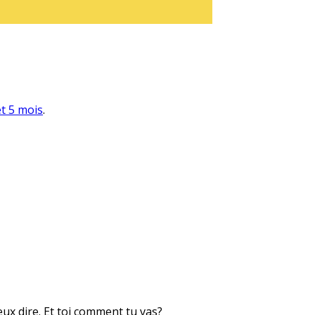
et 5 mois
.
eux dire. Et toi comment tu vas?