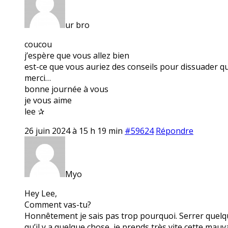
ur bro
coucou
j’espère que vous allez bien
est-ce que vous auriez des conseils pour dissuader q
merci…
bonne journée à vous
je vous aime
lee ✰
26 juin 2024 à 15 h 19 min
#59624
Répondre
Myo
Hey Lee,
Comment vas-tu?
Honnêtement je sais pas trop pourquoi. Serrer quelque
qu’il y a quelque chose, je prends très vite cette mau