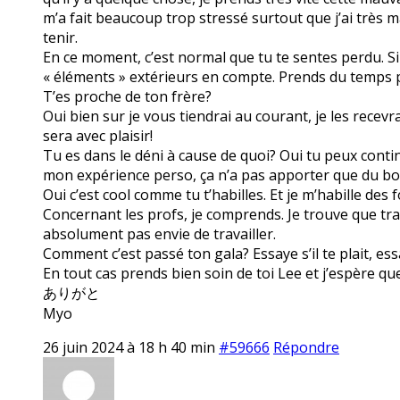
m’a fait beaucoup trop stressé surtout que j’ai très ma
tenir.
En ce moment, c’est normal que tu te sentes perdu. S
« éléments » extérieurs en compte. Prends du temps po
T’es proche de ton frère?
Oui bien sur je vous tiendrai au courant, je les recevra
sera avec plaisir!
Tu es dans le déni à cause de quoi? Oui tu peux contin
mon expérience perso, ça n’a pas apporter que du bo
Oui c’est cool comme tu t’habilles. Et je m’habille des
Concernant les profs, je comprends. Je trouve que trava
absolument pas envie de travailler.
Comment c’est passé ton gala? Essaye s’il te plait, ess
En tout cas prends bien soin de toi Lee et j’espère q
ありがと
Myo
26 juin 2024 à 18 h 40 min
#59666
Répondre