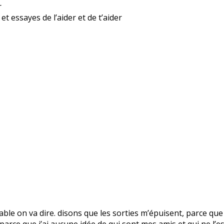
r
t essayes de l’aider et de t’aider
royable on va dire. disons que les sorties m’épuisent, parce que
arce que j’ai aucune idée de qui sont mes amis et qui ne l’est