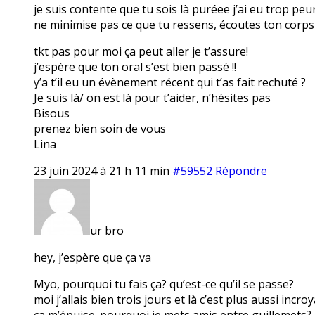
je suis contente que tu sois là puréee j’ai eu trop peu
ne minimise pas ce que tu ressens, écoutes ton corps e
tkt pas pour moi ça peut aller je t’assure!
j’espère que ton oral s’est bien passé !!
y’a t’il eu un évènement récent qui t’as fait rechuté ?
Je suis là/ on est là pour t’aider, n’hésites pas
Bisous
prenez bien soin de vous
Lina
23 juin 2024 à 21 h 11 min
#59552
Répondre
ur bro
hey, j’espère que ça va
Myo, pourquoi tu fais ça? qu’est-ce qu’il se passe?
moi j’allais bien trois jours et là c’est plus aussi inc
ça m’épuise. pourquoi je mets amis entre guillemets? p