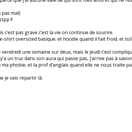
jà pas mal)
tpp !!
s c’est pas grave c’est la vie on continue de sourire.
-shirt oversized basique. et hoodie quand il fait froid. et toi
le vendredi une semaine sur deux, mais le jeudi c’est compliq
 y’a un truc dans son aura qui passe pas, j’arrive pas à savoi
u ma phobie, et la prof d’anglais quand elle ne nous traite pa
 je vais repartir là.
r