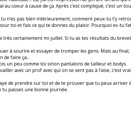
l au coeur à cause de ça. Après c’est compliqué, c’est un tout
i tu n’es pas bien intérieurement, comment peux-tu t’y retr
ur toi et fais ce qui te donnes du plaisir. Pourquoi es-tu fa
i très certainement mi-juillet. Si tu as tes résultats du breve
uer à sourire et essayer de tromper les gens. Mais au final, 
n de faire ça…
 fois un peu comme toi sinon pantalons de tailleur et bodys.
iller avec un prof avec qui on se sent pas à l’aise, c’est vr
aye de prendre sur toi et de te prouver que tu peux arriver à
ue tu passes une bonne journée.