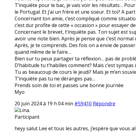
T’inquiète pour le bac, je vais voir les résultats… Pour
le Portugal. Et j’ai un frère et une soeur. Et toi? A par
Concernant ton amie, c’est compliqué comme situation.
c’est dur profite de cette « occasion » pour essayer de
Concernant le brevet, t’inquiète pas. Ton sujet est s
avoir une note bien. Après je pense que c’est normal ce
Après, je te comprends. Des fois on a envie de passer
quand même de le faire…
Bien sur tu peux partager ta réflexion… pas de problè
D’habitude tu t’habilles comment? Mais c’est sympas d
Tu as beaucoup de cours le jeudi? Mais je m’en souvien
T’inquiète pas tu ne déranges pas…
Prends soin de toi et passes une bonne journée
Myo
20 juin 2024 à 19 h 04 min
#59410
Répondre
Lina.
Participant
heyy salut Lee et tous les autres, j’espère que vous all