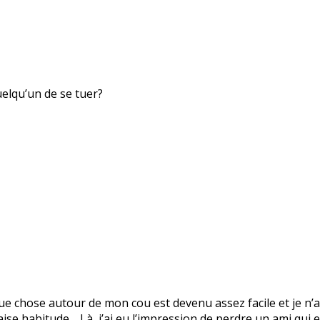
uelqu’un de se tuer?
 chose autour de mon cou est devenu assez facile et je n’ai
vaise habitude… Là, j’ai eu l’impression de perdre un ami qui 