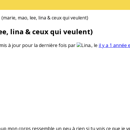
(marie, mao, lee, lina & ceux qui veulent)
e, lina & ceux qui veulent)
 mis à jour pour la dernière fois par
Lina., le
il y a 1 année 
oup mon corps ressemble un peu à rien si tu vois ce que je v