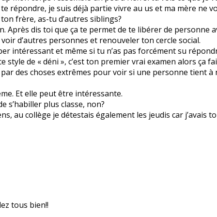
 te répondre, je suis déjà partie vivre au us et ma mère ne voul
t ton frère, as-tu d’autres siblings?
 Après dis toi que ça te permet de te libérer de personne a
 voir d’autres personnes et renouveler ton cercle social.
uper intéressant et même si tu n’as pas forcément su répond
 style de « déni », c’est ton premier vrai examen alors ça fai
 par des choses extrêmes pour voir si une personne tient à n
me. Et elle peut être intéressante.
e s’habiller plus classe, non?
s, au collège je détestais également les jeudis car j’avais t
ez tous bien!!