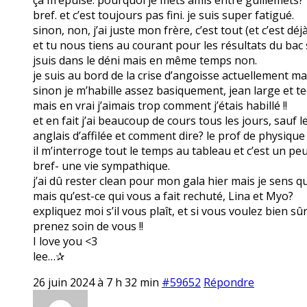
bref. et c’est toujours pas fini. je suis super fatigué.
sinon, non, j’ai juste mon frère, c’est tout (et c’est dé
et tu nous tiens au courant pour les résultats du bac s
jsuis dans le déni mais en même temps non.
je suis au bord de la crise d’angoisse actuellement mai
sinon je m’habille assez basiquement, jean large et tee
mais en vrai j’aimais trop comment j’étais habillé !!
et en fait j’ai beaucoup de cours tous les jours, sauf 
anglais d’affilée et comment dire? le prof de physique
il m’interroge tout le temps au tableau et c’est un pe
bref- une vie sympathique.
j’ai dû rester clean pour mon gala hier mais je sens que
mais qu’est-ce qui vous a fait rechuté, Lina et Myo?
expliquez moi s’il vous plaît, et si vous voulez bien sû
prenez soin de vous !!
I love you <3
lee…✰
26 juin 2024 à 7 h 32 min
#59652
Répondre