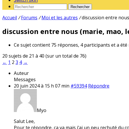
Switch skin
Rechercher
Accueil
/
Forums
/
Moi et les autres
/
discussion entre nous 
discussion entre nous (marie, mao, le
Ce sujet contient 75 réponses, 4 participants et a été
20 sujets de 21 à 40 (sur un total de 76)
←
1
2
3
4
→
Auteur
Messages
20 juin 2024 à 15 h 07 min
#59394
Répondre
Myo
Salut Lee,
Pour te répondre, ça va mais j’ai un peu rechuté du c