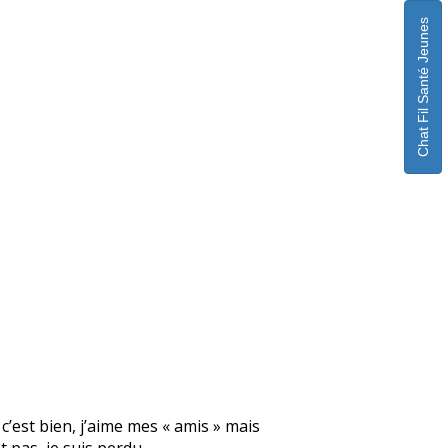
Chat Fil Santé Jeunes
 c’est bien, j’aime mes « amis » mais
 pas, je suis perdu.