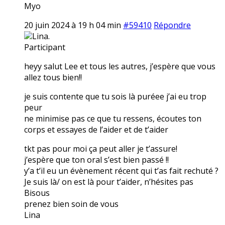
Myo
20 juin 2024 à 19 h 04 min
#59410
Répondre
Lina.
Participant
heyy salut Lee et tous les autres, j’espère que vous
allez tous bien!!
je suis contente que tu sois là puréee j’ai eu trop
peur
ne minimise pas ce que tu ressens, écoutes ton
corps et essayes de l’aider et de t’aider
tkt pas pour moi ça peut aller je t’assure!
j’espère que ton oral s’est bien passé !!
y’a t’il eu un évènement récent qui t’as fait rechuté ?
Je suis là/ on est là pour t’aider, n’hésites pas
Bisous
prenez bien soin de vous
Lina