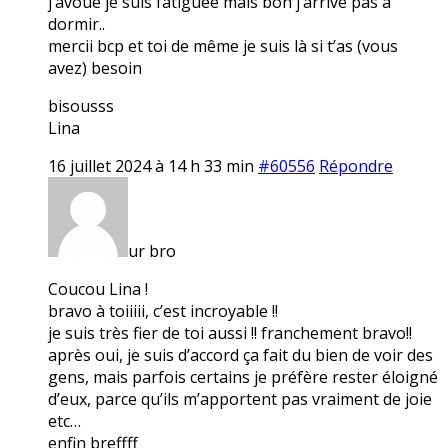
j’avoue je suis fatiguée mais bon j’arrive pas à
dormir..
mercii bcp et toi de même je suis là si t’as (vous
avez) besoin
bisousss
Lina
16 juillet 2024 à 14 h 33 min
#60556
Répondre
ur bro
Coucou Lina !
bravo à toiiiii, c’est incroyable !!
je suis très fier de toi aussi !! franchement bravo!!
après oui, je suis d’accord ça fait du bien de voir des
gens, mais parfois certains je préfère rester éloigné
d’eux, parce qu’ils m’apportent pas vraiment de joie
etc…
enfin breffff