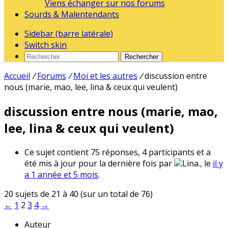
Viens échanger sur nos forums
Sourds & Malentendants
Sidebar (barre latérale)
Switch skin
Rechercher
Accueil
/
Forums
/
Moi et les autres
/
discussion entre
nous (marie, mao, lee, lina & ceux qui veulent)
discussion entre nous (marie, mao,
lee, lina & ceux qui veulent)
Ce sujet contient 75 réponses, 4 participants et a
été mis à jour pour la dernière fois par
Lina., le
il y
a 1 année et 5 mois
.
20 sujets de 21 à 40 (sur un total de 76)
←
1
2
3
4
→
Auteur