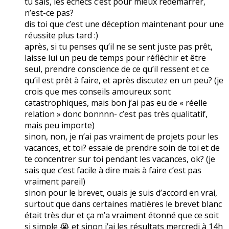
tu sais, les échecs c’est pour mieux redémarrer,
n’est-ce pas?
dis toi que c’est une déception maintenant pour une
réussite plus tard :)
après, si tu penses qu’il ne se sent juste pas prêt,
laisse lui un peu de temps pour réfléchir et être
seul, prendre conscience de ce qu’il ressent et ce
qu’il est prêt à faire, et après discutez en un peu? (je
crois que mes conseils amoureux sont
catastrophiques, mais bon j’ai pas eu de « réelle
relation » donc bonnnn- c’est pas très qualitatif,
mais peu importe)
sinon, non, je n’ai pas vraiment de projets pour les
vacances, et toi? essaie de prendre soin de toi et de
te concentrer sur toi pendant les vacances, ok? (je
sais que c’est facile à dire mais à faire c’est pas
vraiment pareil)
sinon pour le brevet, ouais je suis d’accord en vrai,
surtout que dans certaines matières le brevet blanc
était très dur et ça m’a vraiment étonné que ce soit
si simple 😭 et sinon j’ai les résultats mercredi à 14h