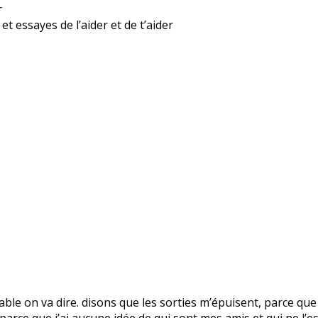
r
t essayes de l’aider et de t’aider
royable on va dire. disons que les sorties m’épuisent, parce que
arce que j’ai aucune idée de qui sont mes amis et qui ne l’est