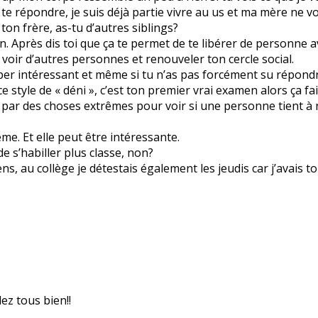
 te répondre, je suis déjà partie vivre au us et ma mère ne voul
t ton frère, as-tu d’autres siblings?
 Après dis toi que ça te permet de te libérer de personne a
 voir d’autres personnes et renouveler ton cercle social.
uper intéressant et même si tu n’as pas forcément su répond
 style de « déni », c’est ton premier vrai examen alors ça fai
 par des choses extrêmes pour voir si une personne tient à n
me. Et elle peut être intéressante.
e s’habiller plus classe, non?
s, au collège je détestais également les jeudis car j’avais t
ez tous bien!!