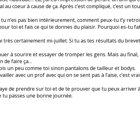
l au coeur à cause de ça. Après c’est compliqué, c’est un tout
i tu n’es pas bien intérieurement, comment peux-tu t’y retr
ur toi et fais ce qui te donnes du plaisir. Pourquoi es-tu fa
i très certainement mi-juillet. Si tu as tes résultats du breve
uer à sourire et essayer de tromper les gens. Mais au final, 
n de faire ça…
 fois un peu comme toi sinon pantalons de tailleur et bodys.
iller avec un prof avec qui on se sent pas à l’aise, c’est vr
aye de prendre sur toi et de te prouver que tu peux arriver à
ue tu passes une bonne journée.