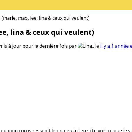
(marie, mao, lee, lina & ceux qui veulent)
e, lina & ceux qui veulent)
 mis à jour pour la dernière fois par
Lina., le
il y a 1 année 
oup mon corps ressemble un peu à rien si tu vois ce que je v