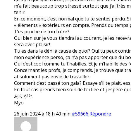
m’a fait beaucoup trop stressé surtout que j’ai très ma
tenir.
En ce moment, c’est normal que tu te sentes perdu. S
« éléments » extérieurs en compte. Prends du temps po
T’es proche de ton frère?
Oui bien sur je vous tiendrai au courant, je les recevra
sera avec plaisir!
Tu es dans le déni à cause de quoi? Oui tu peux contin
mon expérience perso, ça n’a pas apporter que du bo
Oui c’est cool comme tu t’habilles. Et je m’habille des
Concernant les profs, je comprends. Je trouve que trava
absolument pas envie de travailler.
Comment c’est passé ton gala? Essaye s’il te plait, ess
En tout cas prends bien soin de toi Lee et j’espère q
ありがと
Myo
26 juin 2024 à 18 h 40 min
#59666
Répondre