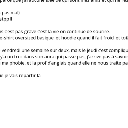
jà pas mal)
tpp !!
s c’est pas grave c’est la vie on continue de sourire.
-shirt oversized basique. et hoodie quand il fait froid. et toi
le vendredi une semaine sur deux, mais le jeudi c’est compliq
 y’a un truc dans son aura qui passe pas, j’arrive pas à savoi
u ma phobie, et la prof d’anglais quand elle ne nous traite pa
 je vais repartir là.
r