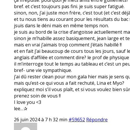
bref. et c’est toujours pas fini. je suis super fatigué.
sinon, non, j’ai juste mon frère, c’est tout (et c’est dé
et tu nous tiens au courant pour les résultats du bac s
jsuis dans le déni mais en même temps non.
je suis au bord de la crise d’angoisse actuellement mai
sinon je m’habille assez basiquement, jean large et tee
mais en vrai j’aimais trop comment j’étais habillé !!
et en fait j’ai beaucoup de cours tous les jours, sauf 
anglais d’affilée et comment dire? le prof de physique
il m’interroge tout le temps au tableau et c’est un pe
bref- une vie sympathique.
j’ai dû rester clean pour mon gala hier mais je sens que
mais qu’est-ce qui vous a fait rechuté, Lina et Myo?
expliquez moi s’il vous plaît, et si vous voulez bien sû
prenez soin de vous !!
I love you <3
lee…✰
26 juin 2024 à 7 h 32 min
#59652
Répondre