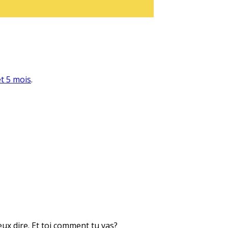
et 5 mois
.
eux dire. Et toi comment tu vas?