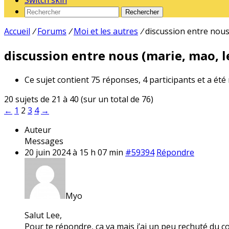
Switch skin
Rechercher
Accueil
/
Forums
/
Moi et les autres
/
discussion entre nous 
discussion entre nous (marie, mao, le
Ce sujet contient 75 réponses, 4 participants et a été
20 sujets de 21 à 40 (sur un total de 76)
←
1
2
3
4
→
Auteur
Messages
20 juin 2024 à 15 h 07 min
#59394
Répondre
Myo
Salut Lee,
Pour te répondre, ça va mais j’ai un peu rechuté du c