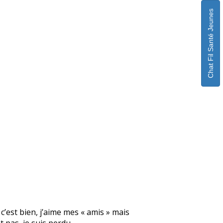
Chat Fil Santé Jeunes
 c’est bien, j’aime mes « amis » mais
 pas, je suis perdu.