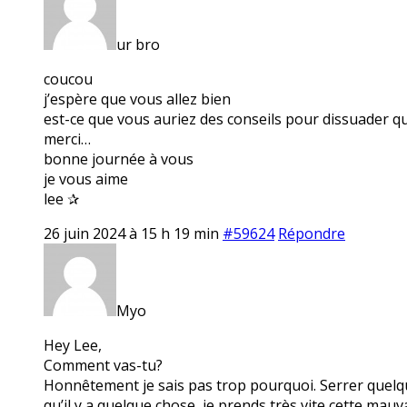
ur bro
coucou
j’espère que vous allez bien
est-ce que vous auriez des conseils pour dissuader q
merci…
bonne journée à vous
je vous aime
lee ✰
26 juin 2024 à 15 h 19 min
#59624
Répondre
Myo
Hey Lee,
Comment vas-tu?
Honnêtement je sais pas trop pourquoi. Serrer quelque
qu’il y a quelque chose, je prends très vite cette mau