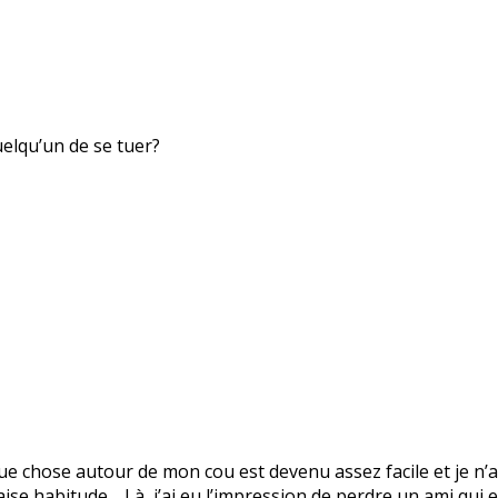
uelqu’un de se tuer?
 chose autour de mon cou est devenu assez facile et je n’ai
vaise habitude… Là, j’ai eu l’impression de perdre un ami qui 