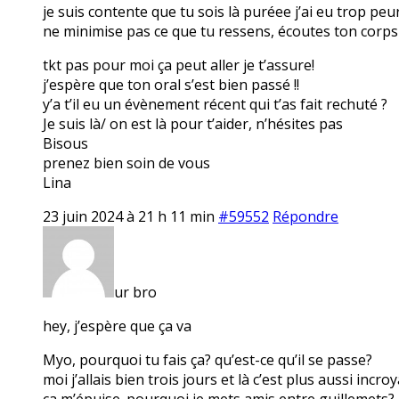
je suis contente que tu sois là puréee j’ai eu trop peu
ne minimise pas ce que tu ressens, écoutes ton corps e
tkt pas pour moi ça peut aller je t’assure!
j’espère que ton oral s’est bien passé !!
y’a t’il eu un évènement récent qui t’as fait rechuté ?
Je suis là/ on est là pour t’aider, n’hésites pas
Bisous
prenez bien soin de vous
Lina
23 juin 2024 à 21 h 11 min
#59552
Répondre
ur bro
hey, j’espère que ça va
Myo, pourquoi tu fais ça? qu’est-ce qu’il se passe?
moi j’allais bien trois jours et là c’est plus aussi inc
ça m’épuise. pourquoi je mets amis entre guillemets? p