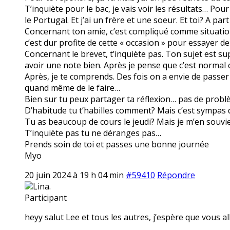
T’inquiète pour le bac, je vais voir les résultats… Pour
le Portugal. Et j’ai un frère et une soeur. Et toi? A par
Concernant ton amie, c’est compliqué comme situation.
c’est dur profite de cette « occasion » pour essayer de
Concernant le brevet, t’inquiète pas. Ton sujet est s
avoir une note bien. Après je pense que c’est normal ce
Après, je te comprends. Des fois on a envie de passer
quand même de le faire…
Bien sur tu peux partager ta réflexion… pas de problè
D’habitude tu t’habilles comment? Mais c’est sympas d
Tu as beaucoup de cours le jeudi? Mais je m’en souvien
T’inquiète pas tu ne déranges pas…
Prends soin de toi et passes une bonne journée
Myo
20 juin 2024 à 19 h 04 min
#59410
Répondre
Lina.
Participant
heyy salut Lee et tous les autres, j’espère que vous all