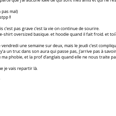
jà pas mal)
tpp !!
s c’est pas grave c’est la vie on continue de sourire.
-shirt oversized basique. et hoodie quand il fait froid. et toi
le vendredi une semaine sur deux, mais le jeudi c’est compliq
 y’a un truc dans son aura qui passe pas, j’arrive pas à savoi
u ma phobie, et la prof d’anglais quand elle ne nous traite pa
 je vais repartir là.
r