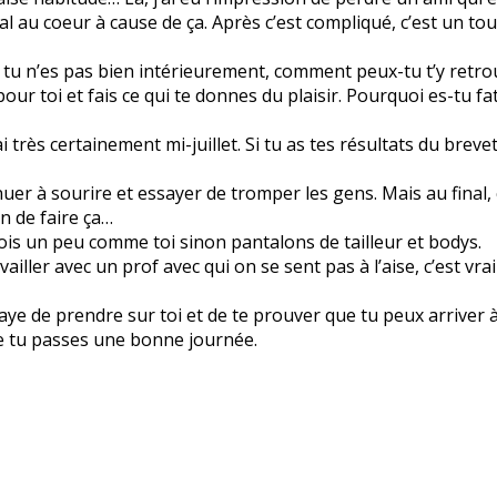
l au coeur à cause de ça. Après c’est compliqué, c’est un tout
i tu n’es pas bien intérieurement, comment peux-tu t’y retr
ur toi et fais ce qui te donnes du plaisir. Pourquoi es-tu fa
i très certainement mi-juillet. Si tu as tes résultats du breve
uer à sourire et essayer de tromper les gens. Mais au final, 
n de faire ça…
 fois un peu comme toi sinon pantalons de tailleur et bodys.
iller avec un prof avec qui on se sent pas à l’aise, c’est vr
aye de prendre sur toi et de te prouver que tu peux arriver à
ue tu passes une bonne journée.