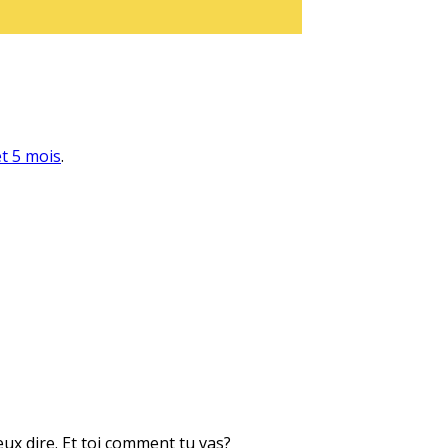
et 5 mois
.
eux dire. Et toi comment tu vas?