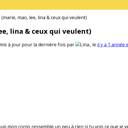
(marie, mao, lee, lina & ceux qui veulent)
e, lina & ceux qui veulent)
 mis à jour pour la dernière fois par
Lina., le
il y a 1 année 
oup mon corps ressemble un peu à rien si tu vois ce que je v