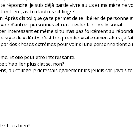
 te répondre, je suis déjà partie vivre au us et ma mère ne voul
t ton frère, as-tu d’autres siblings?
 Après dis toi que ça te permet de te libérer de personne a
 voir d’autres personnes et renouveler ton cercle social.
uper intéressant et même si tu n’as pas forcément su répond
 style de « déni », c’est ton premier vrai examen alors ça fai
 par des choses extrêmes pour voir si une personne tient à n
me. Et elle peut être intéressante.
e s’habiller plus classe, non?
s, au collège je détestais également les jeudis car j’avais t
ez tous bien!!