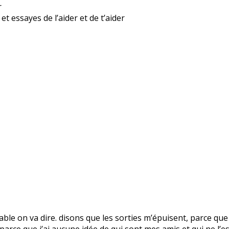
r
t essayes de l’aider et de t’aider
royable on va dire. disons que les sorties m’épuisent, parce que
arce que j’ai aucune idée de qui sont mes amis et qui ne l’est