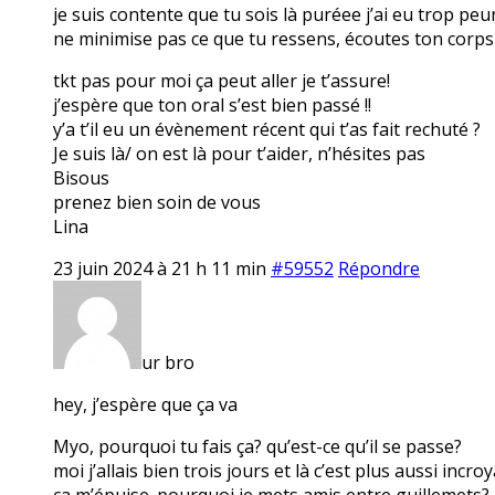
je suis contente que tu sois là puréee j’ai eu trop peu
ne minimise pas ce que tu ressens, écoutes ton corps e
tkt pas pour moi ça peut aller je t’assure!
j’espère que ton oral s’est bien passé !!
y’a t’il eu un évènement récent qui t’as fait rechuté ?
Je suis là/ on est là pour t’aider, n’hésites pas
Bisous
prenez bien soin de vous
Lina
23 juin 2024 à 21 h 11 min
#59552
Répondre
ur bro
hey, j’espère que ça va
Myo, pourquoi tu fais ça? qu’est-ce qu’il se passe?
moi j’allais bien trois jours et là c’est plus aussi inc
ça m’épuise. pourquoi je mets amis entre guillemets? p