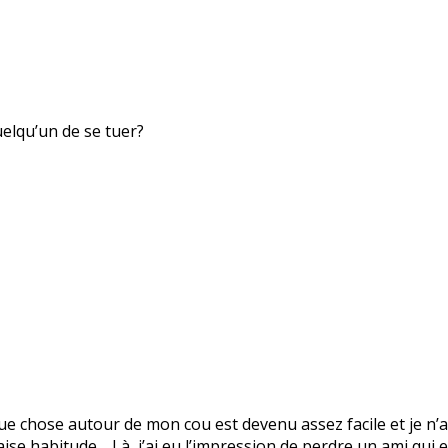
uelqu’un de se tuer?
 chose autour de mon cou est devenu assez facile et je n’ai
vaise habitude… Là, j’ai eu l’impression de perdre un ami qui 