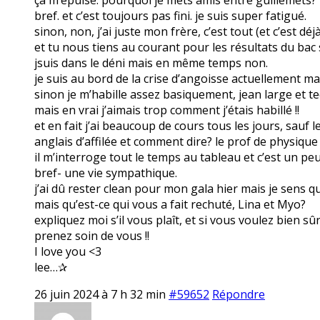
bref. et c’est toujours pas fini. je suis super fatigué.
sinon, non, j’ai juste mon frère, c’est tout (et c’est dé
et tu nous tiens au courant pour les résultats du bac s
jsuis dans le déni mais en même temps non.
je suis au bord de la crise d’angoisse actuellement mai
sinon je m’habille assez basiquement, jean large et tee
mais en vrai j’aimais trop comment j’étais habillé !!
et en fait j’ai beaucoup de cours tous les jours, sauf 
anglais d’affilée et comment dire? le prof de physique
il m’interroge tout le temps au tableau et c’est un pe
bref- une vie sympathique.
j’ai dû rester clean pour mon gala hier mais je sens que
mais qu’est-ce qui vous a fait rechuté, Lina et Myo?
expliquez moi s’il vous plaît, et si vous voulez bien sû
prenez soin de vous !!
I love you <3
lee…✰
26 juin 2024 à 7 h 32 min
#59652
Répondre