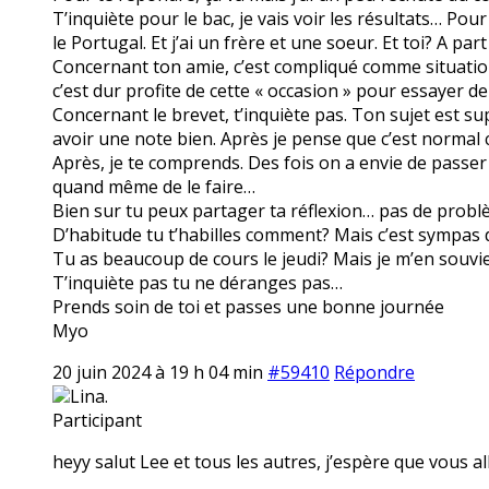
T’inquiète pour le bac, je vais voir les résultats… Pour
le Portugal. Et j’ai un frère et une soeur. Et toi? A par
Concernant ton amie, c’est compliqué comme situation.
c’est dur profite de cette « occasion » pour essayer de
Concernant le brevet, t’inquiète pas. Ton sujet est s
avoir une note bien. Après je pense que c’est normal ce
Après, je te comprends. Des fois on a envie de passer
quand même de le faire…
Bien sur tu peux partager ta réflexion… pas de problè
D’habitude tu t’habilles comment? Mais c’est sympas d
Tu as beaucoup de cours le jeudi? Mais je m’en souvien
T’inquiète pas tu ne déranges pas…
Prends soin de toi et passes une bonne journée
Myo
20 juin 2024 à 19 h 04 min
#59410
Répondre
Lina.
Participant
heyy salut Lee et tous les autres, j’espère que vous all