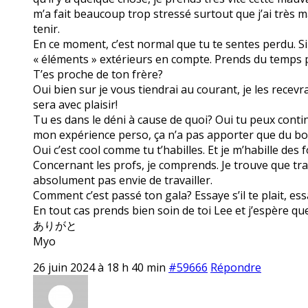
m’a fait beaucoup trop stressé surtout que j’ai très ma
tenir.
En ce moment, c’est normal que tu te sentes perdu. S
« éléments » extérieurs en compte. Prends du temps po
T’es proche de ton frère?
Oui bien sur je vous tiendrai au courant, je les recevra
sera avec plaisir!
Tu es dans le déni à cause de quoi? Oui tu peux contin
mon expérience perso, ça n’a pas apporter que du bo
Oui c’est cool comme tu t’habilles. Et je m’habille des
Concernant les profs, je comprends. Je trouve que trava
absolument pas envie de travailler.
Comment c’est passé ton gala? Essaye s’il te plait, ess
En tout cas prends bien soin de toi Lee et j’espère q
ありがと
Myo
26 juin 2024 à 18 h 40 min
#59666
Répondre