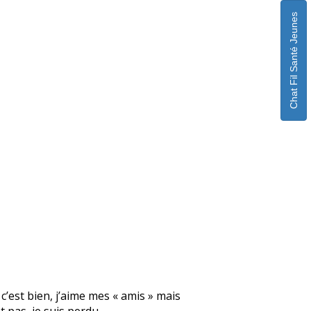
Chat Fil Santé Jeunes
 c’est bien, j’aime mes « amis » mais
 pas, je suis perdu.