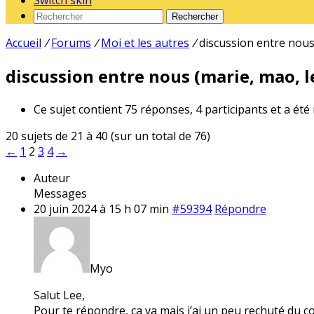
Switch skin
Rechercher
Accueil
/
Forums
/
Moi et les autres
/
discussion entre nous 
discussion entre nous (marie, mao, le
Ce sujet contient 75 réponses, 4 participants et a été
20 sujets de 21 à 40 (sur un total de 76)
←
1
2
3
4
→
Auteur
Messages
20 juin 2024 à 15 h 07 min
#59394
Répondre
Myo
Salut Lee,
Pour te répondre, ça va mais j’ai un peu rechuté du c