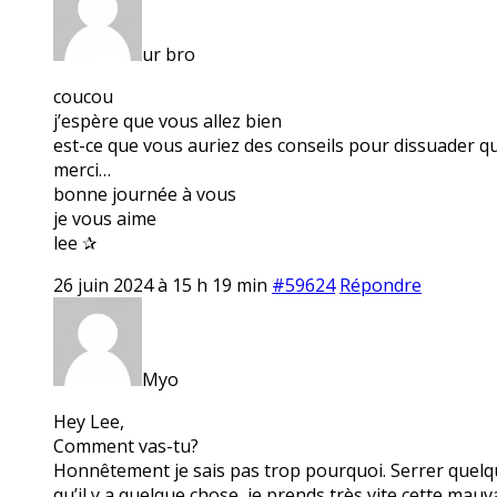
ur bro
coucou
j’espère que vous allez bien
est-ce que vous auriez des conseils pour dissuader q
merci…
bonne journée à vous
je vous aime
lee ✰
26 juin 2024 à 15 h 19 min
#59624
Répondre
Myo
Hey Lee,
Comment vas-tu?
Honnêtement je sais pas trop pourquoi. Serrer quelque
qu’il y a quelque chose, je prends très vite cette mau