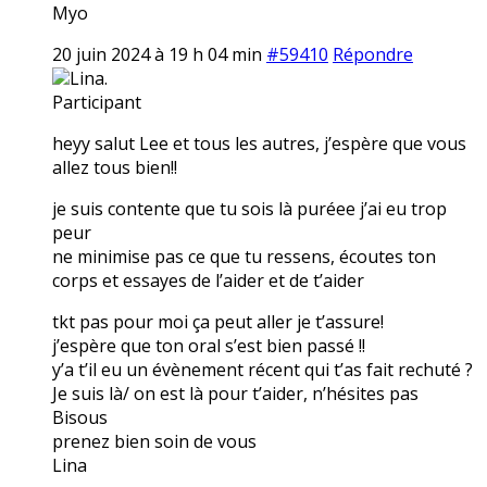
Myo
20 juin 2024 à 19 h 04 min
#59410
Répondre
Lina.
Participant
heyy salut Lee et tous les autres, j’espère que vous
allez tous bien!!
je suis contente que tu sois là puréee j’ai eu trop
peur
ne minimise pas ce que tu ressens, écoutes ton
corps et essayes de l’aider et de t’aider
tkt pas pour moi ça peut aller je t’assure!
j’espère que ton oral s’est bien passé !!
y’a t’il eu un évènement récent qui t’as fait rechuté ?
Je suis là/ on est là pour t’aider, n’hésites pas
Bisous
prenez bien soin de vous
Lina