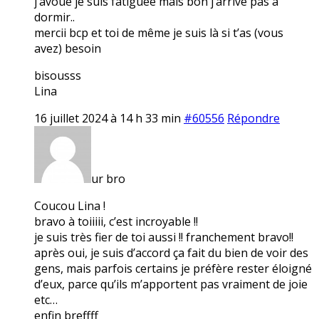
j’avoue je suis fatiguée mais bon j’arrive pas à
dormir..
mercii bcp et toi de même je suis là si t’as (vous
avez) besoin
bisousss
Lina
16 juillet 2024 à 14 h 33 min
#60556
Répondre
ur bro
Coucou Lina !
bravo à toiiiii, c’est incroyable !!
je suis très fier de toi aussi !! franchement bravo!!
après oui, je suis d’accord ça fait du bien de voir des
gens, mais parfois certains je préfère rester éloigné
d’eux, parce qu’ils m’apportent pas vraiment de joie
etc…
enfin breffff