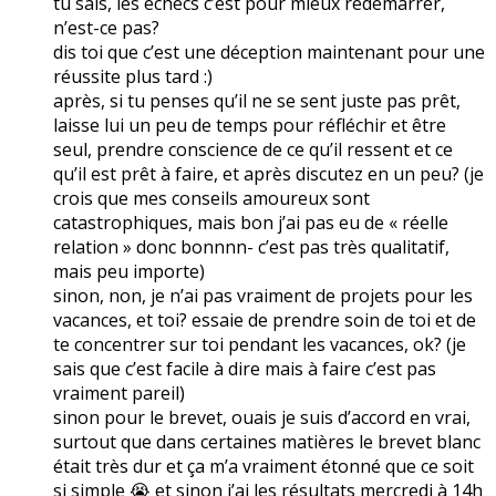
tu sais, les échecs c’est pour mieux redémarrer,
n’est-ce pas?
dis toi que c’est une déception maintenant pour une
réussite plus tard :)
après, si tu penses qu’il ne se sent juste pas prêt,
laisse lui un peu de temps pour réfléchir et être
seul, prendre conscience de ce qu’il ressent et ce
qu’il est prêt à faire, et après discutez en un peu? (je
crois que mes conseils amoureux sont
catastrophiques, mais bon j’ai pas eu de « réelle
relation » donc bonnnn- c’est pas très qualitatif,
mais peu importe)
sinon, non, je n’ai pas vraiment de projets pour les
vacances, et toi? essaie de prendre soin de toi et de
te concentrer sur toi pendant les vacances, ok? (je
sais que c’est facile à dire mais à faire c’est pas
vraiment pareil)
sinon pour le brevet, ouais je suis d’accord en vrai,
surtout que dans certaines matières le brevet blanc
était très dur et ça m’a vraiment étonné que ce soit
si simple 😭 et sinon j’ai les résultats mercredi à 14h