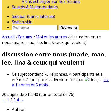
Viens échanger sur nos forums
Sourds & Malentendants
Sidebar (barre latérale)
Switch skin
Rechercher
Accueil
/
Forums
/
Moi et les autres
/
discussion entre
nous (marie, mao, lee, lina & ceux qui veulent)
discussion entre nous (marie, mao,
lee, lina & ceux qui veulent)
Ce sujet contient 75 réponses, 4 participants et a
été mis à jour pour la dernière fois par
Lina., le
il y
a 1 année et 5 mois
.
20 sujets de 21 à 40 (sur un total de 76)
←
1
2
3
4
→
Auteur