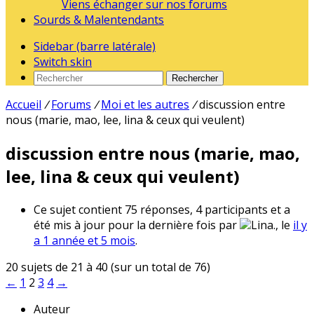
Viens échanger sur nos forums
Sourds & Malentendants
Sidebar (barre latérale)
Switch skin
Rechercher
Accueil
/
Forums
/
Moi et les autres
/
discussion entre
nous (marie, mao, lee, lina & ceux qui veulent)
discussion entre nous (marie, mao,
lee, lina & ceux qui veulent)
Ce sujet contient 75 réponses, 4 participants et a
été mis à jour pour la dernière fois par
Lina., le
il y
a 1 année et 5 mois
.
20 sujets de 21 à 40 (sur un total de 76)
←
1
2
3
4
→
Auteur