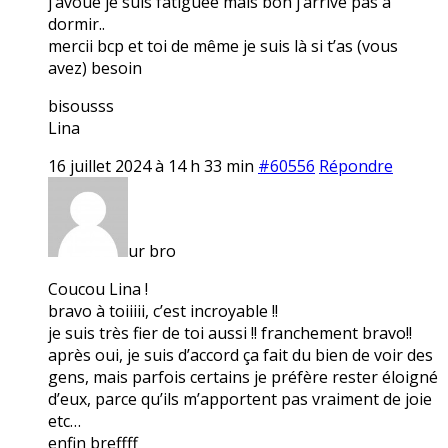
j’avoue je suis fatiguée mais bon j’arrive pas à
dormir..
mercii bcp et toi de même je suis là si t’as (vous
avez) besoin
bisousss
Lina
16 juillet 2024 à 14 h 33 min
#60556
Répondre
ur bro
Coucou Lina !
bravo à toiiiii, c’est incroyable !!
je suis très fier de toi aussi !! franchement bravo!!
après oui, je suis d’accord ça fait du bien de voir des
gens, mais parfois certains je préfère rester éloigné
d’eux, parce qu’ils m’apportent pas vraiment de joie
etc…
enfin breffff