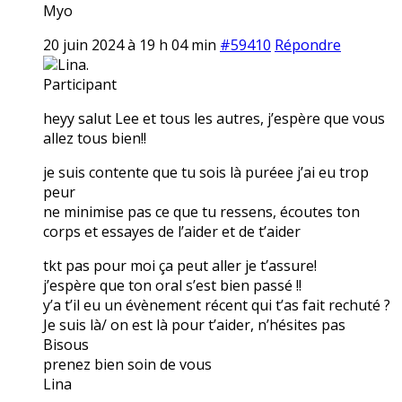
Myo
20 juin 2024 à 19 h 04 min
#59410
Répondre
Lina.
Participant
heyy salut Lee et tous les autres, j’espère que vous
allez tous bien!!
je suis contente que tu sois là puréee j’ai eu trop
peur
ne minimise pas ce que tu ressens, écoutes ton
corps et essayes de l’aider et de t’aider
tkt pas pour moi ça peut aller je t’assure!
j’espère que ton oral s’est bien passé !!
y’a t’il eu un évènement récent qui t’as fait rechuté ?
Je suis là/ on est là pour t’aider, n’hésites pas
Bisous
prenez bien soin de vous
Lina