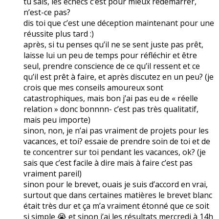
tu sais, les échecs c’est pour mieux redémarrer,
n’est-ce pas?
dis toi que c’est une déception maintenant pour une
réussite plus tard :)
après, si tu penses qu’il ne se sent juste pas prêt,
laisse lui un peu de temps pour réfléchir et être
seul, prendre conscience de ce qu’il ressent et ce
qu’il est prêt à faire, et après discutez en un peu? (je
crois que mes conseils amoureux sont
catastrophiques, mais bon j’ai pas eu de « réelle
relation » donc bonnnn- c’est pas très qualitatif,
mais peu importe)
sinon, non, je n’ai pas vraiment de projets pour les
vacances, et toi? essaie de prendre soin de toi et de
te concentrer sur toi pendant les vacances, ok? (je
sais que c’est facile à dire mais à faire c’est pas
vraiment pareil)
sinon pour le brevet, ouais je suis d’accord en vrai,
surtout que dans certaines matières le brevet blanc
était très dur et ça m’a vraiment étonné que ce soit
si simple 😭 et sinon j’ai les résultats mercredi à 14h