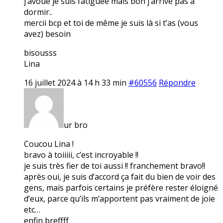
j’avoue je suis fatiguée mais bon j’arrive pas à
dormir..
mercii bcp et toi de même je suis là si t’as (vous
avez) besoin
bisousss
Lina
16 juillet 2024 à 14 h 33 min
#60556
Répondre
ur bro
Coucou Lina !
bravo à toiiiii, c’est incroyable !!
je suis très fier de toi aussi !! franchement bravo!!
après oui, je suis d’accord ça fait du bien de voir des
gens, mais parfois certains je préfère rester éloigné
d’eux, parce qu’ils m’apportent pas vraiment de joie
etc…
enfin breffff