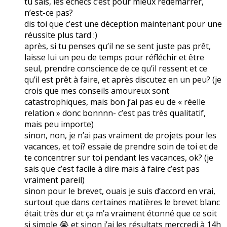
tu sais, les échecs c’est pour mieux redémarrer,
n’est-ce pas?
dis toi que c’est une déception maintenant pour une
réussite plus tard :)
après, si tu penses qu’il ne se sent juste pas prêt,
laisse lui un peu de temps pour réfléchir et être
seul, prendre conscience de ce qu’il ressent et ce
qu’il est prêt à faire, et après discutez en un peu? (je
crois que mes conseils amoureux sont
catastrophiques, mais bon j’ai pas eu de « réelle
relation » donc bonnnn- c’est pas très qualitatif,
mais peu importe)
sinon, non, je n’ai pas vraiment de projets pour les
vacances, et toi? essaie de prendre soin de toi et de
te concentrer sur toi pendant les vacances, ok? (je
sais que c’est facile à dire mais à faire c’est pas
vraiment pareil)
sinon pour le brevet, ouais je suis d’accord en vrai,
surtout que dans certaines matières le brevet blanc
était très dur et ça m’a vraiment étonné que ce soit
si simple 😭 et sinon j’ai les résultats mercredi à 14h