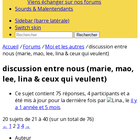
Viens échanger sur nos forums
Sourds & Malentendants
Sidebar (barre latérale)
Switch skin
Rechercher
Accueil
/
Forums
/
Moi et les autres
/
discussion entre
nous (marie, mao, lee, lina & ceux qui veulent)
discussion entre nous (marie, mao,
lee, lina & ceux qui veulent)
Ce sujet contient 75 réponses, 4 participants et a
été mis à jour pour la dernière fois par
Lina., le
il y
a 1 année et 5 mois
.
20 sujets de 21 à 40 (sur un total de 76)
←
1
2
3
4
→
Auteur