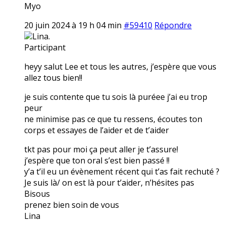
Myo
20 juin 2024 à 19 h 04 min
#59410
Répondre
Lina.
Participant
heyy salut Lee et tous les autres, j’espère que vous
allez tous bien!!
je suis contente que tu sois là puréee j’ai eu trop
peur
ne minimise pas ce que tu ressens, écoutes ton
corps et essayes de l’aider et de t’aider
tkt pas pour moi ça peut aller je t’assure!
j’espère que ton oral s’est bien passé !!
y’a t’il eu un évènement récent qui t’as fait rechuté ?
Je suis là/ on est là pour t’aider, n’hésites pas
Bisous
prenez bien soin de vous
Lina