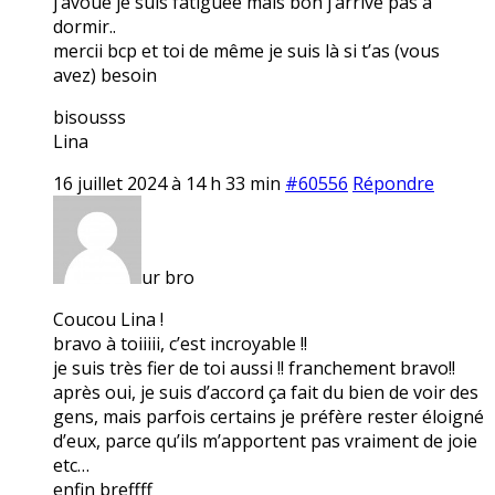
j’avoue je suis fatiguée mais bon j’arrive pas à
dormir..
mercii bcp et toi de même je suis là si t’as (vous
avez) besoin
bisousss
Lina
16 juillet 2024 à 14 h 33 min
#60556
Répondre
ur bro
Coucou Lina !
bravo à toiiiii, c’est incroyable !!
je suis très fier de toi aussi !! franchement bravo!!
après oui, je suis d’accord ça fait du bien de voir des
gens, mais parfois certains je préfère rester éloigné
d’eux, parce qu’ils m’apportent pas vraiment de joie
etc…
enfin breffff