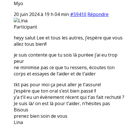
Myo
20 juin 2024 à 19 h 04 min
#59410
Répondre
Lina.
Participant
heyy salut Lee et tous les autres, j’espère que vous
allez tous bien!!
je suis contente que tu sois là puréee j’ai eu trop
peur
ne minimise pas ce que tu ressens, écoutes ton
corps et essayes de l’aider et de t’aider
tkt pas pour moi ça peut aller je t’assure!
j’espère que ton oral s’est bien passé !!
y’a t’il eu un évènement récent qui t’as fait rechuté ?
Je suis là/ on est là pour t’aider, n’hésites pas
Bisous
prenez bien soin de vous
Lina