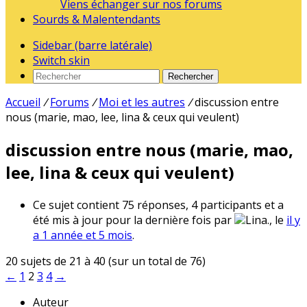
Viens échanger sur nos forums
Sourds & Malentendants
Sidebar (barre latérale)
Switch skin
Rechercher
Accueil
/
Forums
/
Moi et les autres
/
discussion entre
nous (marie, mao, lee, lina & ceux qui veulent)
discussion entre nous (marie, mao,
lee, lina & ceux qui veulent)
Ce sujet contient 75 réponses, 4 participants et a
été mis à jour pour la dernière fois par
Lina., le
il y
a 1 année et 5 mois
.
20 sujets de 21 à 40 (sur un total de 76)
←
1
2
3
4
→
Auteur