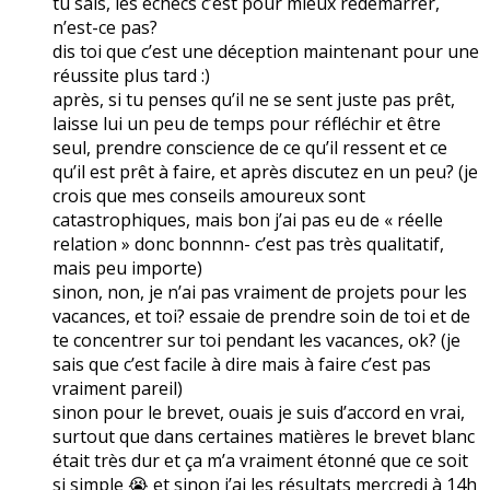
tu sais, les échecs c’est pour mieux redémarrer,
n’est-ce pas?
dis toi que c’est une déception maintenant pour une
réussite plus tard :)
après, si tu penses qu’il ne se sent juste pas prêt,
laisse lui un peu de temps pour réfléchir et être
seul, prendre conscience de ce qu’il ressent et ce
qu’il est prêt à faire, et après discutez en un peu? (je
crois que mes conseils amoureux sont
catastrophiques, mais bon j’ai pas eu de « réelle
relation » donc bonnnn- c’est pas très qualitatif,
mais peu importe)
sinon, non, je n’ai pas vraiment de projets pour les
vacances, et toi? essaie de prendre soin de toi et de
te concentrer sur toi pendant les vacances, ok? (je
sais que c’est facile à dire mais à faire c’est pas
vraiment pareil)
sinon pour le brevet, ouais je suis d’accord en vrai,
surtout que dans certaines matières le brevet blanc
était très dur et ça m’a vraiment étonné que ce soit
si simple 😭 et sinon j’ai les résultats mercredi à 14h