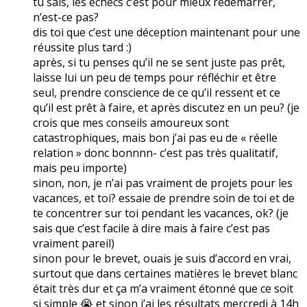
tu sais, les échecs c’est pour mieux redémarrer,
n’est-ce pas?
dis toi que c’est une déception maintenant pour une
réussite plus tard :)
après, si tu penses qu’il ne se sent juste pas prêt,
laisse lui un peu de temps pour réfléchir et être
seul, prendre conscience de ce qu’il ressent et ce
qu’il est prêt à faire, et après discutez en un peu? (je
crois que mes conseils amoureux sont
catastrophiques, mais bon j’ai pas eu de « réelle
relation » donc bonnnn- c’est pas très qualitatif,
mais peu importe)
sinon, non, je n’ai pas vraiment de projets pour les
vacances, et toi? essaie de prendre soin de toi et de
te concentrer sur toi pendant les vacances, ok? (je
sais que c’est facile à dire mais à faire c’est pas
vraiment pareil)
sinon pour le brevet, ouais je suis d’accord en vrai,
surtout que dans certaines matières le brevet blanc
était très dur et ça m’a vraiment étonné que ce soit
si simple 😭 et sinon j’ai les résultats mercredi à 14h