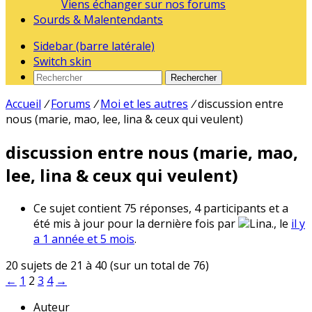
Viens échanger sur nos forums
Sourds & Malentendants
Sidebar (barre latérale)
Switch skin
Rechercher
Accueil
/
Forums
/
Moi et les autres
/
discussion entre
nous (marie, mao, lee, lina & ceux qui veulent)
discussion entre nous (marie, mao,
lee, lina & ceux qui veulent)
Ce sujet contient 75 réponses, 4 participants et a
été mis à jour pour la dernière fois par
Lina., le
il y
a 1 année et 5 mois
.
20 sujets de 21 à 40 (sur un total de 76)
←
1
2
3
4
→
Auteur