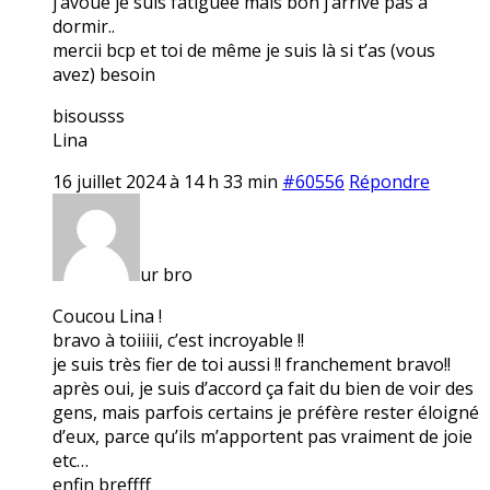
j’avoue je suis fatiguée mais bon j’arrive pas à
dormir..
mercii bcp et toi de même je suis là si t’as (vous
avez) besoin
bisousss
Lina
16 juillet 2024 à 14 h 33 min
#60556
Répondre
ur bro
Coucou Lina !
bravo à toiiiii, c’est incroyable !!
je suis très fier de toi aussi !! franchement bravo!!
après oui, je suis d’accord ça fait du bien de voir des
gens, mais parfois certains je préfère rester éloigné
d’eux, parce qu’ils m’apportent pas vraiment de joie
etc…
enfin breffff