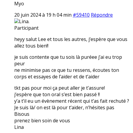
Myo
20 juin 2024 à 19 h 04 min
#59410
Répondre
Lina.
Participant
heyy salut Lee et tous les autres, j’espère que vous
allez tous bien!!
je suis contente que tu sois là puréee j’ai eu trop
peur
ne minimise pas ce que tu ressens, écoutes ton
corps et essayes de l’aider et de t’aider
tkt pas pour moi ça peut aller je t’assure!
j’espère que ton oral s’est bien passé !!
y’a t’il eu un évènement récent qui t’as fait rechuté ?
Je suis là/ on est là pour t’aider, n’hésites pas
Bisous
prenez bien soin de vous
Lina