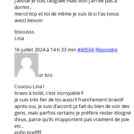
j’avoue je suis fatiguée mais bon j’arrive pas à
dormir..
mercii bcp et toi de même je suis là si t’as (vous
avez) besoin
bisousss
Lina
16 juillet 2024 à 14 h 33 min
#60556
Répondre
ur bro
Coucou Lina !
bravo à toiiiii, c’est incroyable !!
je suis très fier de toi aussi !! franchement bravo!!
après oui, je suis d’accord ça fait du bien de voir des
gens, mais parfois certains je préfère rester éloigné
d’eux, parce qu’ils m’apportent pas vraiment de joie
etc…
enfin breffff