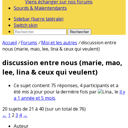
Viens échanger sur nos forums
Sourds & Malentendants
Sidebar (barre latérale)
Switch skin
Rechercher
Accueil
/
Forums
/
Moi et les autres
/
discussion entre
nous (marie, mao, lee, lina & ceux qui veulent)
discussion entre nous (marie, mao,
lee, lina & ceux qui veulent)
Ce sujet contient 75 réponses, 4 participants et a
été mis à jour pour la dernière fois par
Lina., le
il y
a 1 année et 5 mois
.
20 sujets de 21 à 40 (sur un total de 76)
←
1
2
3
4
→
Auteur