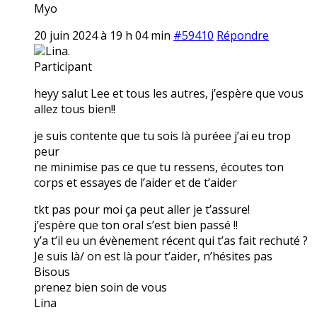
Myo
20 juin 2024 à 19 h 04 min
#59410
Répondre
Lina.
Participant
heyy salut Lee et tous les autres, j’espère que vous
allez tous bien!!
je suis contente que tu sois là puréee j’ai eu trop
peur
ne minimise pas ce que tu ressens, écoutes ton
corps et essayes de l’aider et de t’aider
tkt pas pour moi ça peut aller je t’assure!
j’espère que ton oral s’est bien passé !!
y’a t’il eu un évènement récent qui t’as fait rechuté ?
Je suis là/ on est là pour t’aider, n’hésites pas
Bisous
prenez bien soin de vous
Lina