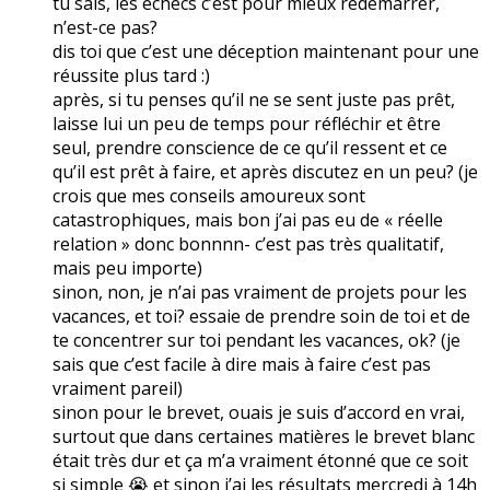
tu sais, les échecs c’est pour mieux redémarrer,
n’est-ce pas?
dis toi que c’est une déception maintenant pour une
réussite plus tard :)
après, si tu penses qu’il ne se sent juste pas prêt,
laisse lui un peu de temps pour réfléchir et être
seul, prendre conscience de ce qu’il ressent et ce
qu’il est prêt à faire, et après discutez en un peu? (je
crois que mes conseils amoureux sont
catastrophiques, mais bon j’ai pas eu de « réelle
relation » donc bonnnn- c’est pas très qualitatif,
mais peu importe)
sinon, non, je n’ai pas vraiment de projets pour les
vacances, et toi? essaie de prendre soin de toi et de
te concentrer sur toi pendant les vacances, ok? (je
sais que c’est facile à dire mais à faire c’est pas
vraiment pareil)
sinon pour le brevet, ouais je suis d’accord en vrai,
surtout que dans certaines matières le brevet blanc
était très dur et ça m’a vraiment étonné que ce soit
si simple 😭 et sinon j’ai les résultats mercredi à 14h