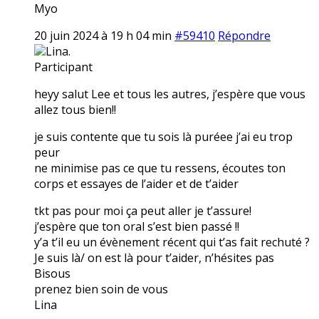
Myo
20 juin 2024 à 19 h 04 min
#59410
Répondre
Lina.
Participant
heyy salut Lee et tous les autres, j’espère que vous
allez tous bien!!
je suis contente que tu sois là puréee j’ai eu trop
peur
ne minimise pas ce que tu ressens, écoutes ton
corps et essayes de l’aider et de t’aider
tkt pas pour moi ça peut aller je t’assure!
j’espère que ton oral s’est bien passé !!
y’a t’il eu un évènement récent qui t’as fait rechuté ?
Je suis là/ on est là pour t’aider, n’hésites pas
Bisous
prenez bien soin de vous
Lina