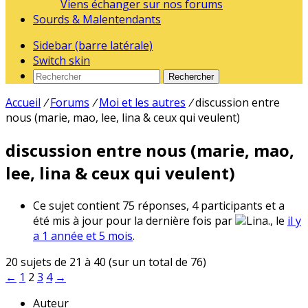
Viens échanger sur nos forums
Sourds & Malentendants
Sidebar (barre latérale)
Switch skin
Rechercher
Accueil
/
Forums
/
Moi et les autres
/
discussion entre
nous (marie, mao, lee, lina & ceux qui veulent)
discussion entre nous (marie, mao,
lee, lina & ceux qui veulent)
Ce sujet contient 75 réponses, 4 participants et a
été mis à jour pour la dernière fois par
Lina., le
il y
a 1 année et 5 mois
.
20 sujets de 21 à 40 (sur un total de 76)
←
1
2
3
4
→
Auteur