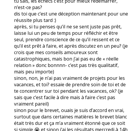
tu sais, les échecs c’est pour mieux redémarrer,
n’est-ce pas?
dis toi que c’est une déception maintenant pour une
réussite plus tard :)
après, si tu penses qu’il ne se sent juste pas prêt,
laisse lui un peu de temps pour réfléchir et être
seul, prendre conscience de ce qu’il ressent et ce
qu’il est prêt à faire, et après discutez en un peu? (je
crois que mes conseils amoureux sont
catastrophiques, mais bon j’ai pas eu de « réelle
relation » donc bonnnn- c’est pas très qualitatif,
mais peu importe)
sinon, non, je n’ai pas vraiment de projets pour les
vacances, et toi? essaie de prendre soin de toi et de
te concentrer sur toi pendant les vacances, ok? (je
sais que c’est facile à dire mais à faire c’est pas
vraiment pareil)
sinon pour le brevet, ouais je suis d’accord en vrai,
surtout que dans certaines matières le brevet blanc
était très dur et ça m’a vraiment étonné que ce soit
si simple 😭 et sinon j’ai les résultats mercredi à 14h