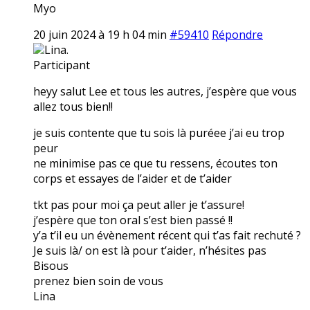
Myo
20 juin 2024 à 19 h 04 min
#59410
Répondre
Lina.
Participant
heyy salut Lee et tous les autres, j’espère que vous
allez tous bien!!
je suis contente que tu sois là puréee j’ai eu trop
peur
ne minimise pas ce que tu ressens, écoutes ton
corps et essayes de l’aider et de t’aider
tkt pas pour moi ça peut aller je t’assure!
j’espère que ton oral s’est bien passé !!
y’a t’il eu un évènement récent qui t’as fait rechuté ?
Je suis là/ on est là pour t’aider, n’hésites pas
Bisous
prenez bien soin de vous
Lina