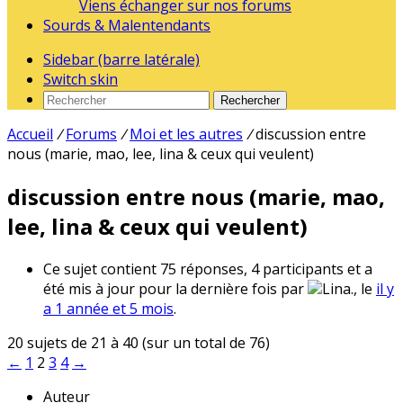
Viens échanger sur nos forums
Sourds & Malentendants
Sidebar (barre latérale)
Switch skin
Rechercher
Accueil
/
Forums
/
Moi et les autres
/
discussion entre
nous (marie, mao, lee, lina & ceux qui veulent)
discussion entre nous (marie, mao,
lee, lina & ceux qui veulent)
Ce sujet contient 75 réponses, 4 participants et a
été mis à jour pour la dernière fois par
Lina., le
il y
a 1 année et 5 mois
.
20 sujets de 21 à 40 (sur un total de 76)
←
1
2
3
4
→
Auteur