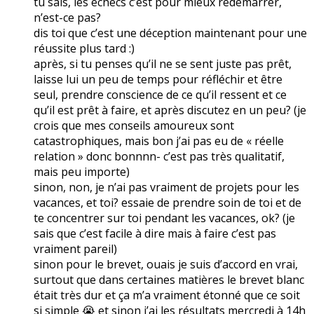
tu sais, les échecs c’est pour mieux redémarrer,
n’est-ce pas?
dis toi que c’est une déception maintenant pour une
réussite plus tard :)
après, si tu penses qu’il ne se sent juste pas prêt,
laisse lui un peu de temps pour réfléchir et être
seul, prendre conscience de ce qu’il ressent et ce
qu’il est prêt à faire, et après discutez en un peu? (je
crois que mes conseils amoureux sont
catastrophiques, mais bon j’ai pas eu de « réelle
relation » donc bonnnn- c’est pas très qualitatif,
mais peu importe)
sinon, non, je n’ai pas vraiment de projets pour les
vacances, et toi? essaie de prendre soin de toi et de
te concentrer sur toi pendant les vacances, ok? (je
sais que c’est facile à dire mais à faire c’est pas
vraiment pareil)
sinon pour le brevet, ouais je suis d’accord en vrai,
surtout que dans certaines matières le brevet blanc
était très dur et ça m’a vraiment étonné que ce soit
si simple 😭 et sinon j’ai les résultats mercredi à 14h