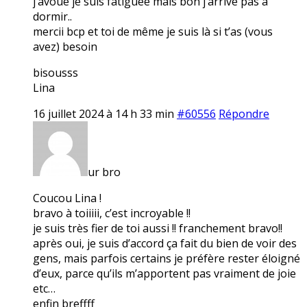
j’avoue je suis fatiguée mais bon j’arrive pas à
dormir..
mercii bcp et toi de même je suis là si t’as (vous
avez) besoin
bisousss
Lina
16 juillet 2024 à 14 h 33 min
#60556
Répondre
ur bro
Coucou Lina !
bravo à toiiiii, c’est incroyable !!
je suis très fier de toi aussi !! franchement bravo!!
après oui, je suis d’accord ça fait du bien de voir des
gens, mais parfois certains je préfère rester éloigné
d’eux, parce qu’ils m’apportent pas vraiment de joie
etc…
enfin breffff