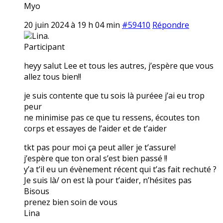
Myo
20 juin 2024 à 19 h 04 min
#59410
Répondre
Lina.
Participant
heyy salut Lee et tous les autres, j’espère que vous
allez tous bien!!
je suis contente que tu sois là puréee j’ai eu trop
peur
ne minimise pas ce que tu ressens, écoutes ton
corps et essayes de l’aider et de t’aider
tkt pas pour moi ça peut aller je t’assure!
j’espère que ton oral s’est bien passé !!
y’a t’il eu un évènement récent qui t’as fait rechuté ?
Je suis là/ on est là pour t’aider, n’hésites pas
Bisous
prenez bien soin de vous
Lina