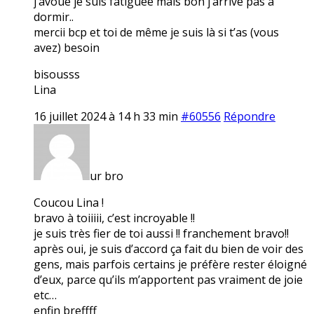
j’avoue je suis fatiguée mais bon j’arrive pas à
dormir..
mercii bcp et toi de même je suis là si t’as (vous
avez) besoin
bisousss
Lina
16 juillet 2024 à 14 h 33 min
#60556
Répondre
ur bro
Coucou Lina !
bravo à toiiiii, c’est incroyable !!
je suis très fier de toi aussi !! franchement bravo!!
après oui, je suis d’accord ça fait du bien de voir des
gens, mais parfois certains je préfère rester éloigné
d’eux, parce qu’ils m’apportent pas vraiment de joie
etc…
enfin breffff