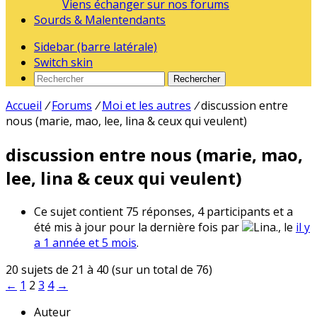
Viens échanger sur nos forums
Sourds & Malentendants
Sidebar (barre latérale)
Switch skin
Rechercher
Accueil
/
Forums
/
Moi et les autres
/
discussion entre
nous (marie, mao, lee, lina & ceux qui veulent)
discussion entre nous (marie, mao,
lee, lina & ceux qui veulent)
Ce sujet contient 75 réponses, 4 participants et a
été mis à jour pour la dernière fois par
Lina., le
il y
a 1 année et 5 mois
.
20 sujets de 21 à 40 (sur un total de 76)
←
1
2
3
4
→
Auteur