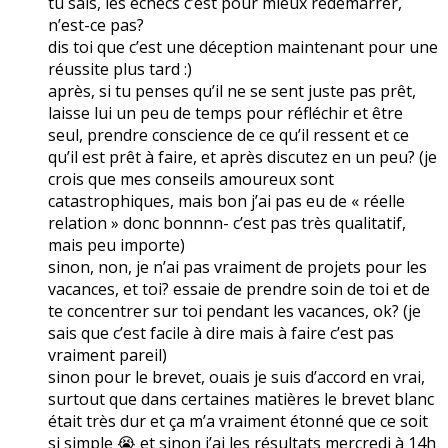
tu sais, les échecs c’est pour mieux redémarrer,
n’est-ce pas?
dis toi que c’est une déception maintenant pour une
réussite plus tard :)
après, si tu penses qu’il ne se sent juste pas prêt,
laisse lui un peu de temps pour réfléchir et être
seul, prendre conscience de ce qu’il ressent et ce
qu’il est prêt à faire, et après discutez en un peu? (je
crois que mes conseils amoureux sont
catastrophiques, mais bon j’ai pas eu de « réelle
relation » donc bonnnn- c’est pas très qualitatif,
mais peu importe)
sinon, non, je n’ai pas vraiment de projets pour les
vacances, et toi? essaie de prendre soin de toi et de
te concentrer sur toi pendant les vacances, ok? (je
sais que c’est facile à dire mais à faire c’est pas
vraiment pareil)
sinon pour le brevet, ouais je suis d’accord en vrai,
surtout que dans certaines matières le brevet blanc
était très dur et ça m’a vraiment étonné que ce soit
si simple 😭 et sinon j’ai les résultats mercredi à 14h