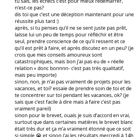
tu sais, les échecs c’est pour mieux redémarrer,
n’est-ce pas?
dis toi que c’est une déception maintenant pour une
réussite plus tard :)
après, si tu penses qu’il ne se sent juste pas prêt,
laisse lui un peu de temps pour réfléchir et être
seul, prendre conscience de ce qu’il ressent et ce
qu’il est prêt à faire, et après discutez en un peu? (je
crois que mes conseils amoureux sont
catastrophiques, mais bon j’ai pas eu de « réelle
relation » donc bonnnn- c’est pas très qualitatif,
mais peu importe)
sinon, non, je n’ai pas vraiment de projets pour les
vacances, et toi? essaie de prendre soin de toi et de
te concentrer sur toi pendant les vacances, ok? (je
sais que c’est facile à dire mais à faire c’est pas
vraiment pareil)
sinon pour le brevet, ouais je suis d’accord en vrai,
surtout que dans certaines matières le brevet blanc
était très dur et ça m’a vraiment étonné que ce soit
si simple 😭 et sinon j’ai les résultats mercredi à 14h