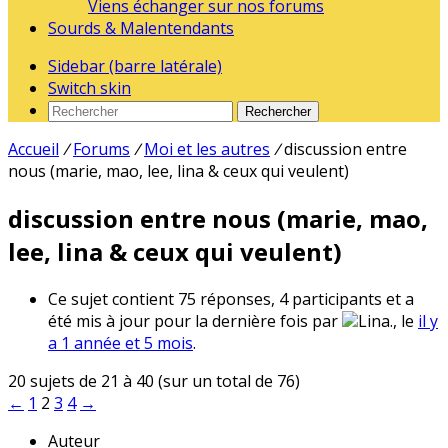
Viens échanger sur nos forums
Sourds & Malentendants
Sidebar (barre latérale)
Switch skin
Rechercher
Accueil
/
Forums
/
Moi et les autres
/
discussion entre
nous (marie, mao, lee, lina & ceux qui veulent)
discussion entre nous (marie, mao,
lee, lina & ceux qui veulent)
Ce sujet contient 75 réponses, 4 participants et a
été mis à jour pour la dernière fois par
Lina., le
il y
a 1 année et 5 mois
.
20 sujets de 21 à 40 (sur un total de 76)
←
1
2
3
4
→
Auteur