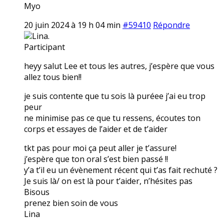
Myo
20 juin 2024 à 19 h 04 min
#59410
Répondre
Lina.
Participant
heyy salut Lee et tous les autres, j’espère que vous
allez tous bien!!
je suis contente que tu sois là puréee j’ai eu trop
peur
ne minimise pas ce que tu ressens, écoutes ton
corps et essayes de l’aider et de t’aider
tkt pas pour moi ça peut aller je t’assure!
j’espère que ton oral s’est bien passé !!
y’a t’il eu un évènement récent qui t’as fait rechuté ?
Je suis là/ on est là pour t’aider, n’hésites pas
Bisous
prenez bien soin de vous
Lina