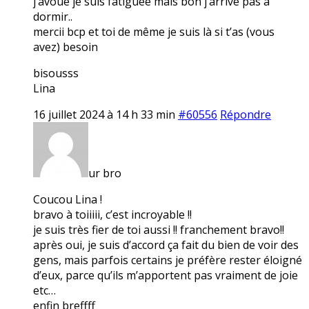
j’avoue je suis fatiguée mais bon j’arrive pas à
dormir..
mercii bcp et toi de même je suis là si t’as (vous
avez) besoin
bisousss
Lina
16 juillet 2024 à 14 h 33 min
#60556
Répondre
ur bro
Coucou Lina !
bravo à toiiiii, c’est incroyable !!
je suis très fier de toi aussi !! franchement bravo!!
après oui, je suis d’accord ça fait du bien de voir des
gens, mais parfois certains je préfère rester éloigné
d’eux, parce qu’ils m’apportent pas vraiment de joie
etc…
enfin breffff