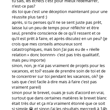
tu sais, les échecs c’est pour mieux redémarrer,
n’est-ce pas?
dis toi que c’est une déception maintenant pour une
réussite plus tard :)
après, si tu penses qu’il ne se sent juste pas prêt,
laisse lui un peu de temps pour réfléchir et être
seul, prendre conscience de ce qu’il ressent et ce
qu’il est prêt à faire, et après discutez en un peu? (je
crois que mes conseils amoureux sont
catastrophiques, mais bon j’ai pas eu de « réelle
relation » donc bonnnn- c’est pas très qualitatif,
mais peu importe)
sinon, non, je n’ai pas vraiment de projets pour les
vacances, et toi? essaie de prendre soin de toi et de
te concentrer sur toi pendant les vacances, ok? (je
sais que c’est facile à dire mais à faire c’est pas
vraiment pareil)
sinon pour le brevet, ouais je suis d’accord en vrai,
surtout que dans certaines matières le brevet blanc
était très dur et ça m’a vraiment étonné que ce soit
si simple 😭 et sinon j’ai les résultats mercredi à 14h