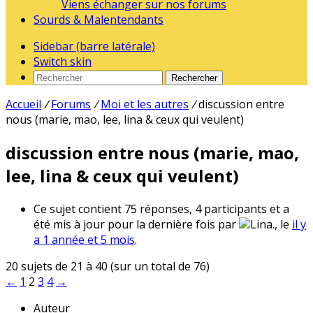
Viens échanger sur nos forums
Sourds & Malentendants
Sidebar (barre latérale)
Switch skin
Rechercher
Accueil
/
Forums
/
Moi et les autres
/
discussion entre
nous (marie, mao, lee, lina & ceux qui veulent)
discussion entre nous (marie, mao,
lee, lina & ceux qui veulent)
Ce sujet contient 75 réponses, 4 participants et a
été mis à jour pour la dernière fois par
Lina., le
il y
a 1 année et 5 mois
.
20 sujets de 21 à 40 (sur un total de 76)
←
1
2
3
4
→
Auteur