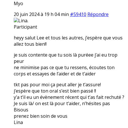
Myo
20 juin 2024 à 19 h 04 min
#59410
Répondre
Lina.
Participant
heyy salut Lee et tous les autres, j’espère que vous
allez tous bien!!
je suis contente que tu sois là puréee j’ai eu trop
peur
ne minimise pas ce que tu ressens, écoutes ton
corps et essayes de l’aider et de t’aider
tkt pas pour moi ça peut aller je t’assure!
j’espère que ton oral s’est bien passé !!
y’a t’il eu un évènement récent qui t’as fait rechuté ?
Je suis là/ on est là pour t’aider, n’hésites pas
Bisous
prenez bien soin de vous
Lina