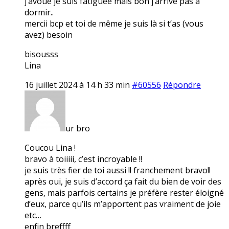
j’avoue je suis fatiguée mais bon j’arrive pas à
dormir..
mercii bcp et toi de même je suis là si t’as (vous
avez) besoin
bisousss
Lina
16 juillet 2024 à 14 h 33 min
#60556
Répondre
ur bro
Coucou Lina !
bravo à toiiiii, c’est incroyable !!
je suis très fier de toi aussi !! franchement bravo!!
après oui, je suis d’accord ça fait du bien de voir des
gens, mais parfois certains je préfère rester éloigné
d’eux, parce qu’ils m’apportent pas vraiment de joie
etc…
enfin breffff