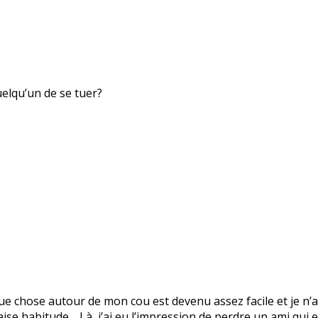
uelqu’un de se tuer?
 chose autour de mon cou est devenu assez facile et je n’ai
vaise habitude… Là, j’ai eu l’impression de perdre un ami qui 