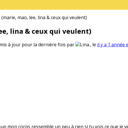
(marie, mao, lee, lina & ceux qui veulent)
e, lina & ceux qui veulent)
 mis à jour pour la dernière fois par
Lina., le
il y a 1 année 
oup mon corps ressemble un peu à rien si tu vois ce que je v