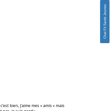
Chat Fil Santé Jeunes
 c’est bien, j’aime mes « amis » mais
 pas, je suis perdu.