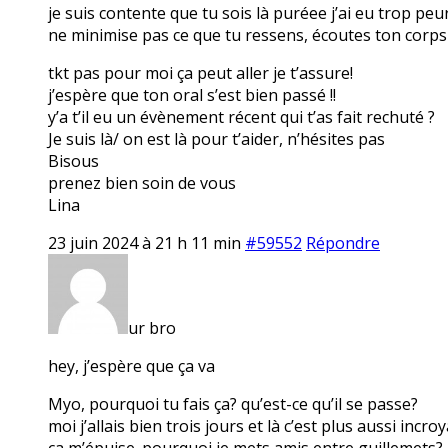
je suis contente que tu sois là puréee j’ai eu trop peu
ne minimise pas ce que tu ressens, écoutes ton corps e
tkt pas pour moi ça peut aller je t’assure!
j’espère que ton oral s’est bien passé !!
y’a t’il eu un évènement récent qui t’as fait rechuté ?
Je suis là/ on est là pour t’aider, n’hésites pas
Bisous
prenez bien soin de vous
Lina
23 juin 2024 à 21 h 11 min
#59552
Répondre
ur bro
hey, j’espère que ça va
Myo, pourquoi tu fais ça? qu’est-ce qu’il se passe?
moi j’allais bien trois jours et là c’est plus aussi inc
ça m’épuise. pourquoi je mets amis entre guillemets? p