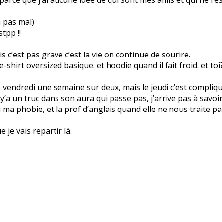
jà pas mal)
tpp !!
s c’est pas grave c’est la vie on continue de sourire.
-shirt oversized basique. et hoodie quand il fait froid. et toi
le vendredi une semaine sur deux, mais le jeudi c’est compliq
 y’a un truc dans son aura qui passe pas, j’arrive pas à savoi
u ma phobie, et la prof d’anglais quand elle ne nous traite pa
 je vais repartir là.
r