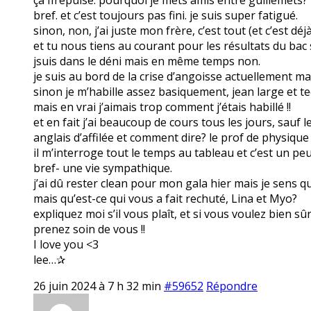
bref. et c’est toujours pas fini. je suis super fatigué.
sinon, non, j’ai juste mon frère, c’est tout (et c’est dé
et tu nous tiens au courant pour les résultats du bac s
jsuis dans le déni mais en même temps non.
je suis au bord de la crise d’angoisse actuellement mai
sinon je m’habille assez basiquement, jean large et tee
mais en vrai j’aimais trop comment j’étais habillé !!
et en fait j’ai beaucoup de cours tous les jours, sauf 
anglais d’affilée et comment dire? le prof de physique
il m’interroge tout le temps au tableau et c’est un pe
bref- une vie sympathique.
j’ai dû rester clean pour mon gala hier mais je sens que
mais qu’est-ce qui vous a fait rechuté, Lina et Myo?
expliquez moi s’il vous plaît, et si vous voulez bien sû
prenez soin de vous !!
I love you <3
lee…✰
26 juin 2024 à 7 h 32 min
#59652
Répondre