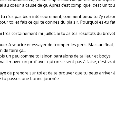
l au coeur à cause de ça. Après c’est compliqué, c’est un tout
i tu n’es pas bien intérieurement, comment peux-tu t’y retr
ur toi et fais ce qui te donnes du plaisir. Pourquoi es-tu fa
i très certainement mi-juillet. Si tu as tes résultats du breve
uer à sourire et essayer de tromper les gens. Mais au final, 
n de faire ça…
 fois un peu comme toi sinon pantalons de tailleur et bodys.
iller avec un prof avec qui on se sent pas à l’aise, c’est vr
aye de prendre sur toi et de te prouver que tu peux arriver à
ue tu passes une bonne journée.