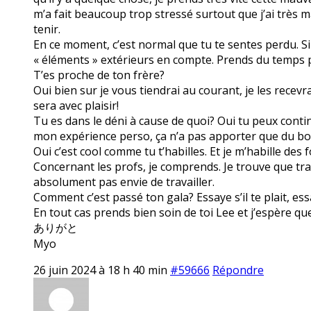
m’a fait beaucoup trop stressé surtout que j’ai très ma
tenir.
En ce moment, c’est normal que tu te sentes perdu. S
« éléments » extérieurs en compte. Prends du temps po
T’es proche de ton frère?
Oui bien sur je vous tiendrai au courant, je les recevra
sera avec plaisir!
Tu es dans le déni à cause de quoi? Oui tu peux contin
mon expérience perso, ça n’a pas apporter que du bo
Oui c’est cool comme tu t’habilles. Et je m’habille des
Concernant les profs, je comprends. Je trouve que trava
absolument pas envie de travailler.
Comment c’est passé ton gala? Essaye s’il te plait, ess
En tout cas prends bien soin de toi Lee et j’espère q
ありがと
Myo
26 juin 2024 à 18 h 40 min
#59666
Répondre