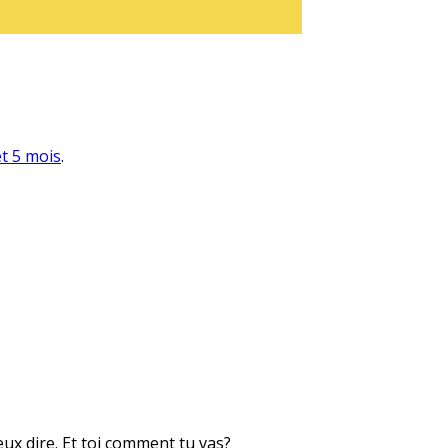
et 5 mois
.
eux dire. Et toi comment tu vas?