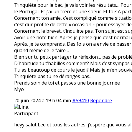
T’inquiète pour le bac, je vais voir les résultats… Pour
le Portugal. Et j’ai un frère et une soeur. Et toi? A par
Concernant ton amie, c’est compliqué comme situation.
c’est dur profite de cette « occasion » pour essayer de
Concernant le brevet, t’inquiète pas. Ton sujet est s
avoir une note bien. Après je pense que c’est normal ce
Après, je te comprends. Des fois on a envie de passer
quand même de le faire…
Bien sur tu peux partager ta réflexion… pas de problè
D’habitude tu t’habilles comment? Mais c’est sympas d
Tu as beaucoup de cours le jeudi? Mais je m’en souvien
T’inquiète pas tu ne déranges pas…
Prends soin de toi et passes une bonne journée
Myo
20 juin 2024 à 19 h 04 min
#59410
Répondre
Lina.
Participant
heyy salut Lee et tous les autres, j’espère que vous all