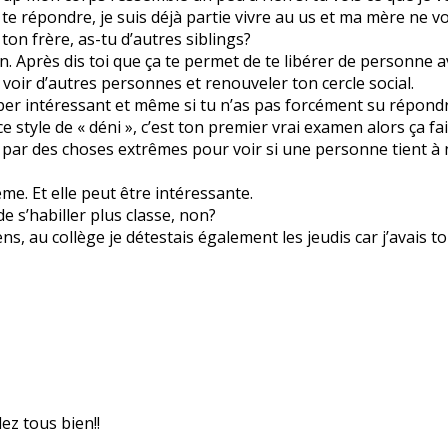
 te répondre, je suis déjà partie vivre au us et ma mère ne voul
t ton frère, as-tu d’autres siblings?
 Après dis toi que ça te permet de te libérer de personne a
 voir d’autres personnes et renouveler ton cercle social.
uper intéressant et même si tu n’as pas forcément su répond
 style de « déni », c’est ton premier vrai examen alors ça fai
 par des choses extrêmes pour voir si une personne tient à n
me. Et elle peut être intéressante.
e s’habiller plus classe, non?
s, au collège je détestais également les jeudis car j’avais t
ez tous bien!!