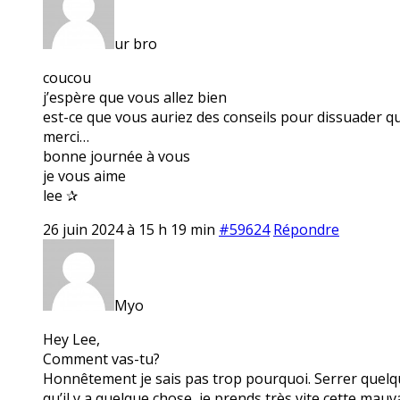
ur bro
coucou
j’espère que vous allez bien
est-ce que vous auriez des conseils pour dissuader q
merci…
bonne journée à vous
je vous aime
lee ✰
26 juin 2024 à 15 h 19 min
#59624
Répondre
Myo
Hey Lee,
Comment vas-tu?
Honnêtement je sais pas trop pourquoi. Serrer quelque
qu’il y a quelque chose, je prends très vite cette mau