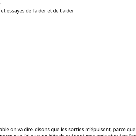
r
t essayes de l’aider et de t’aider
royable on va dire. disons que les sorties m’épuisent, parce que
arce que j’ai aucune idée de qui sont mes amis et qui ne l’est