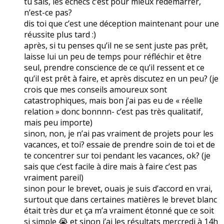
tu sais, les échecs c’est pour mieux redémarrer,
n’est-ce pas?
dis toi que c’est une déception maintenant pour une
réussite plus tard :)
après, si tu penses qu’il ne se sent juste pas prêt,
laisse lui un peu de temps pour réfléchir et être
seul, prendre conscience de ce qu’il ressent et ce
qu’il est prêt à faire, et après discutez en un peu? (je
crois que mes conseils amoureux sont
catastrophiques, mais bon j’ai pas eu de « réelle
relation » donc bonnnn- c’est pas très qualitatif,
mais peu importe)
sinon, non, je n’ai pas vraiment de projets pour les
vacances, et toi? essaie de prendre soin de toi et de
te concentrer sur toi pendant les vacances, ok? (je
sais que c’est facile à dire mais à faire c’est pas
vraiment pareil)
sinon pour le brevet, ouais je suis d’accord en vrai,
surtout que dans certaines matières le brevet blanc
était très dur et ça m’a vraiment étonné que ce soit
si simple 😭 et sinon j’ai les résultats mercredi à 14h