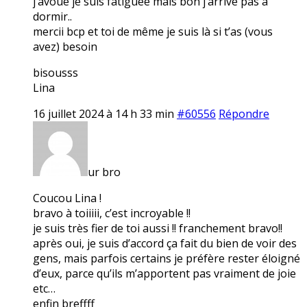
j’avoue je suis fatiguée mais bon j’arrive pas à
dormir..
mercii bcp et toi de même je suis là si t’as (vous
avez) besoin
bisousss
Lina
16 juillet 2024 à 14 h 33 min
#60556
Répondre
ur bro
Coucou Lina !
bravo à toiiiii, c’est incroyable !!
je suis très fier de toi aussi !! franchement bravo!!
après oui, je suis d’accord ça fait du bien de voir des
gens, mais parfois certains je préfère rester éloigné
d’eux, parce qu’ils m’apportent pas vraiment de joie
etc…
enfin breffff