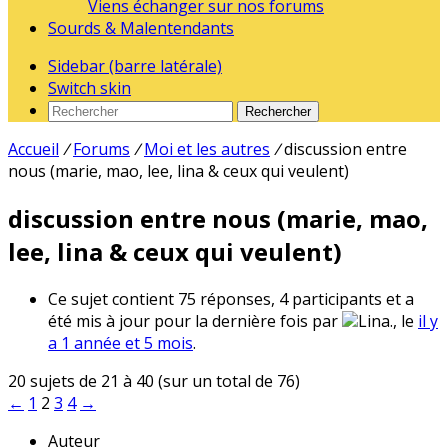
Viens échanger sur nos forums
Sourds & Malentendants
Sidebar (barre latérale)
Switch skin
Rechercher
Accueil
/
Forums
/
Moi et les autres
/
discussion entre
nous (marie, mao, lee, lina & ceux qui veulent)
discussion entre nous (marie, mao,
lee, lina & ceux qui veulent)
Ce sujet contient 75 réponses, 4 participants et a
été mis à jour pour la dernière fois par
Lina., le
il y
a 1 année et 5 mois
.
20 sujets de 21 à 40 (sur un total de 76)
←
1
2
3
4
→
Auteur