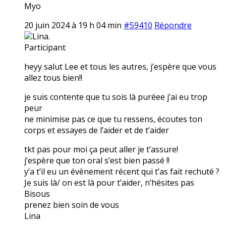
Myo
20 juin 2024 à 19 h 04 min
#59410
Répondre
Lina.
Participant
heyy salut Lee et tous les autres, j’espère que vous
allez tous bien!!
je suis contente que tu sois là puréee j’ai eu trop
peur
ne minimise pas ce que tu ressens, écoutes ton
corps et essayes de l’aider et de t’aider
tkt pas pour moi ça peut aller je t’assure!
j’espère que ton oral s’est bien passé !!
y’a t’il eu un évènement récent qui t’as fait rechuté ?
Je suis là/ on est là pour t’aider, n’hésites pas
Bisous
prenez bien soin de vous
Lina