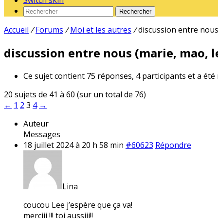
Switch skin
Rechercher
Accueil
/
Forums
/
Moi et les autres
/
discussion entre nous 
discussion entre nous (marie, mao, le
Ce sujet contient 75 réponses, 4 participants et a été
20 sujets de 41 à 60 (sur un total de 76)
←
1
2
3
4
→
Auteur
Messages
18 juillet 2024 à 20 h 58 min
#60623
Répondre
Lina
coucou Lee j’espère que ça va!
merciii !!! toi aussiii!!