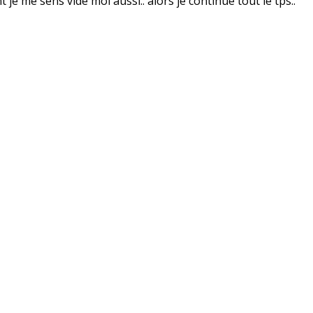
e me sens vide moi aussi.. alors je continue tout le tps..