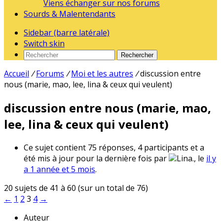
Viens échanger sur nos forums
Sourds & Malentendants
Sidebar (barre latérale)
Switch skin
Rechercher
Accueil
/
Forums
/
Moi et les autres
/
discussion entre
nous (marie, mao, lee, lina & ceux qui veulent)
discussion entre nous (marie, mao,
lee, lina & ceux qui veulent)
Ce sujet contient 75 réponses, 4 participants et a
été mis à jour pour la dernière fois par
Lina., le
il y
a 1 année et 5 mois
.
20 sujets de 41 à 60 (sur un total de 76)
←
1
2
3
4
→
Auteur