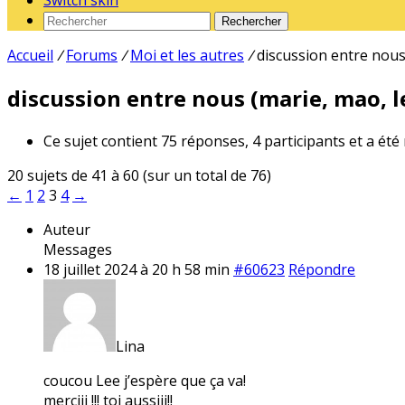
Switch skin
Rechercher
Accueil
/
Forums
/
Moi et les autres
/
discussion entre nous 
discussion entre nous (marie, mao, le
Ce sujet contient 75 réponses, 4 participants et a été
20 sujets de 41 à 60 (sur un total de 76)
←
1
2
3
4
→
Auteur
Messages
18 juillet 2024 à 20 h 58 min
#60623
Répondre
Lina
coucou Lee j’espère que ça va!
merciii !!! toi aussiii!!