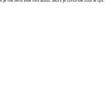
e me sens vide moi aussi.. alors je continue tout le tps..