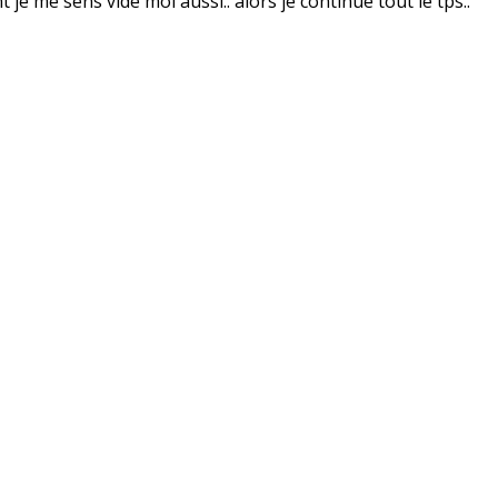
e me sens vide moi aussi.. alors je continue tout le tps..