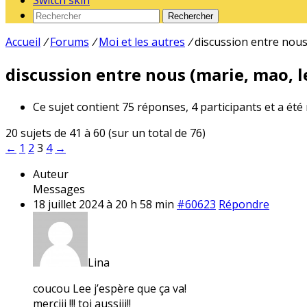
Switch skin
Rechercher
Accueil
/
Forums
/
Moi et les autres
/
discussion entre nous 
discussion entre nous (marie, mao, le
Ce sujet contient 75 réponses, 4 participants et a été
20 sujets de 41 à 60 (sur un total de 76)
←
1
2
3
4
→
Auteur
Messages
18 juillet 2024 à 20 h 58 min
#60623
Répondre
Lina
coucou Lee j’espère que ça va!
merciii !!! toi aussiii!!