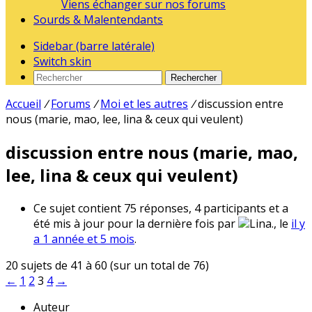
Viens échanger sur nos forums
Sourds & Malentendants
Sidebar (barre latérale)
Switch skin
Rechercher
Accueil
/
Forums
/
Moi et les autres
/
discussion entre
nous (marie, mao, lee, lina & ceux qui veulent)
discussion entre nous (marie, mao,
lee, lina & ceux qui veulent)
Ce sujet contient 75 réponses, 4 participants et a
été mis à jour pour la dernière fois par
Lina., le
il y
a 1 année et 5 mois
.
20 sujets de 41 à 60 (sur un total de 76)
←
1
2
3
4
→
Auteur