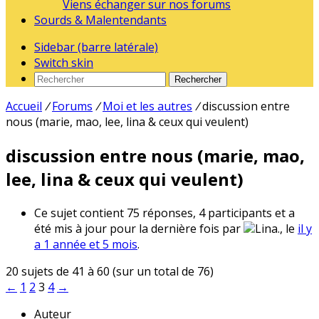
Viens échanger sur nos forums
Sourds & Malentendants
Sidebar (barre latérale)
Switch skin
Rechercher
Accueil
/
Forums
/
Moi et les autres
/
discussion entre
nous (marie, mao, lee, lina & ceux qui veulent)
discussion entre nous (marie, mao,
lee, lina & ceux qui veulent)
Ce sujet contient 75 réponses, 4 participants et a
été mis à jour pour la dernière fois par
Lina., le
il y
a 1 année et 5 mois
.
20 sujets de 41 à 60 (sur un total de 76)
←
1
2
3
4
→
Auteur