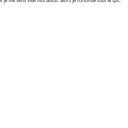
e me sens vide moi aussi.. alors je continue tout le tps..