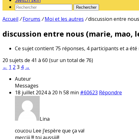
Switch skin
Rechercher
Accueil
/
Forums
/
Moi et les autres
/
discussion entre nous 
discussion entre nous (marie, mao, le
Ce sujet contient 75 réponses, 4 participants et a été
20 sujets de 41 à 60 (sur un total de 76)
←
1
2
3
4
→
Auteur
Messages
18 juillet 2024 à 20 h 58 min
#60623
Répondre
Lina
coucou Lee j’espère que ça va!
merciii !!! toi aussiii!!