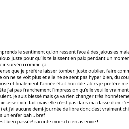
mprends le sentiment qu’on ressent face à des jalousies malad
 jaloux juste pour qu’ils te laissent en paix pendant un mome
voir survécu comme ça.
nse que je préfère laisser tomber. juste oublier, faire comme
 on ne se voit plus et elle ne se sent pas hyper bien, du co
ose et finalement l’année était horrible. alors je préfère me t
te j’ai pas franchement l’impression qu’elle veuille vraimen
ls veulent. je suis blessé mais ça va rien changer très honnêteme
ie assez vite fait mais elle n’est pas dans ma classe donc c’
0) et j’ai aucune demi-journée de libre donc c’est vraiment ch
urs un enfer bah… bref
est bien passée! raconte moi si tu en as envie !