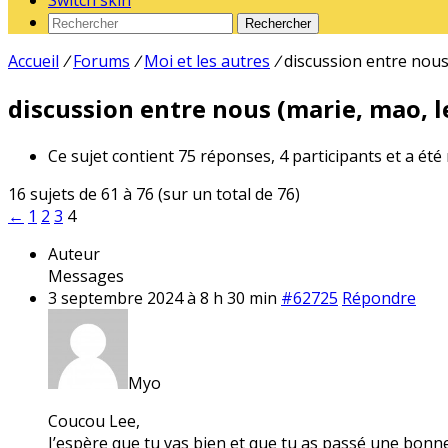
Switch skin
Rechercher
Accueil
/
Forums
/
Moi et les autres
/
discussion entre nous 
discussion entre nous (marie, mao, le
Ce sujet contient 75 réponses, 4 participants et a été
16 sujets de 61 à 76 (sur un total de 76)
←
1
2
3
4
Auteur
Messages
3 septembre 2024 à 8 h 30 min
#62725
Répondre
Myo
Coucou Lee,
J’espère que tu vas bien et que tu as passé une bonn