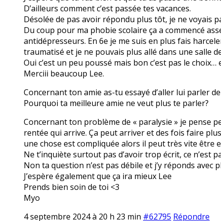
D’ailleurs comment c’est passée tes vacances.
Désolée de pas avoir répondu plus tôt, je ne voyais
Du coup pour ma phobie scolaire ça a commencé assez t
antidépresseurs. En 6e je me suis en plus fais harcel
traumatisé et je ne pouvais plus allé dans une salle 
Oui c’est un peu poussé mais bon c’est pas le choix…
Merciii beaucoup Lee.
Concernant ton amie as-tu essayé d’aller lui parler de
Pourquoi ta meilleure amie ne veut plus te parler?
Concernant ton problème de « paralysie » je pense pe
rentée qui arrive. Ça peut arriver et des fois faire
une chose est compliquée alors il peut très vite être 
Ne t’inquiète surtout pas d’avoir trop écrit, ce n’est
Non ta question n’est pas débile et j’y réponds avec pl
J’espère également que ça ira mieux Lee
Prends bien soin de toi <3
Myo
4 septembre 2024 à 20 h 23 min
#62795
Répondre