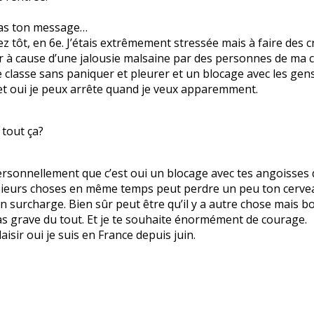
 pas ton message…
ôt, en 6e. J’étais extrêmement stressée mais à faire des cri
er à cause d’une jalousie malsaine par des personnes de ma cl
de classe sans paniquer et pleurer et un blocage avec les gen
 et oui je peux arrête quand je veux apparemment.
 tout ça?
rsonnellement que c’est oui un blocage avec tes angoisses 
 plusieurs choses en même temps peut perdre un peu ton cerve
en surcharge. Bien sûr peut être qu’il y a autre chose mais 
 pas grave du tout. Et je te souhaite énormément de courage.
aisir oui je suis en France depuis juin.