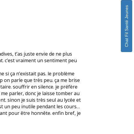
Chat Fil Santé Jeunes
ives, t’as juste envie de ne plus
nt. c’est vraiment un sentiment peu
 si ça n’existait pas. le problème
up on parle que très peu. ça me brise
aire. souffrir en silence. je préfère
t me parler, donc je laisse tomber au
nt. sinon je suis très seul au lycée et
est un peu inutile pendant les cours…
iant pour être honnête. enfin bref, je