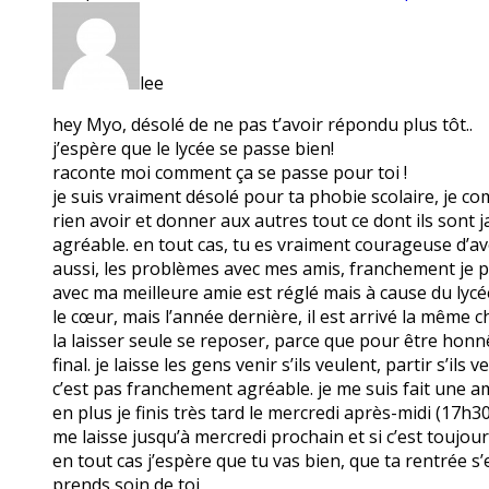
lee
hey Myo, désolé de ne pas t’avoir répondu plus tôt..
j’espère que le lycée se passe bien!
raconte moi comment ça se passe pour toi !
je suis vraiment désolé pour ta phobie scolaire, je co
rien avoir et donner aux autres tout ce dont ils sont
agréable. en tout cas, tu es vraiment courageuse d’a
aussi, les problèmes avec mes amis, franchement je pe
avec ma meilleure amie est réglé mais à cause du lycée
le cœur, mais l’année dernière, il est arrivé la même ch
la laisser seule se reposer, parce que pour être honnê
final. je laisse les gens venir s’ils veulent, partir s’i
c’est pas franchement agréable. je me suis fait une am
en plus je finis très tard le mercredi après-midi (17h3
me laisse jusqu’à mercredi prochain et si c’est toujo
en tout cas j’espère que tu vas bien, que ta rentrée s’
prends soin de toi