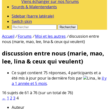
Viens échanger sur nos forums
Sourds & Malentendants
Sidebar (barre latérale)
Switch skin
Rechercher
Accueil
/
Forums
/
Moi et les autres
/
discussion entre
nous (marie, mao, lee, lina & ceux qui veulent)
discussion entre nous (marie, mao,
lee, lina & ceux qui veulent)
Ce sujet contient 75 réponses, 4 participants et a
été mis à jour pour la dernière fois par
Lina., le
il y
a 1 année et 5 mois
.
16 sujets de 61 à 76 (sur un total de 76)
←
1
2
3
4
Auteur