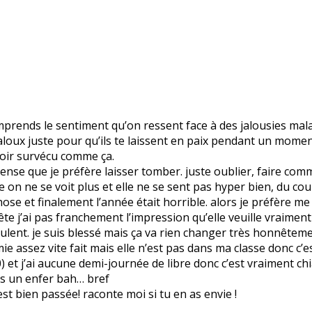
mprends le sentiment qu’on ressent face à des jalousies malad
 jaloux juste pour qu’ils te laissent en paix pendant un mome
voir survécu comme ça.
nse que je préfère laisser tomber. juste oublier, faire comme
 on ne se voit plus et elle ne se sent pas hyper bien, du co
ose et finalement l’année était horrible. alors je préfère me t
te j’ai pas franchement l’impression qu’elle veuille vraimen
ls veulent. je suis blessé mais ça va rien changer très honnêteme
ie assez vite fait mais elle n’est pas dans ma classe donc c’
0) et j’ai aucune demi-journée de libre donc c’est vraiment ch
urs un enfer bah… bref
est bien passée! raconte moi si tu en as envie !