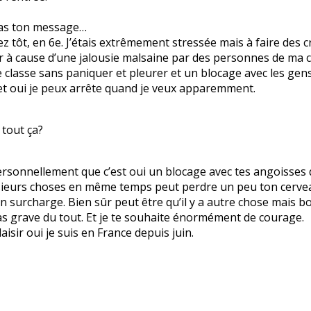
 pas ton message…
ôt, en 6e. J’étais extrêmement stressée mais à faire des cri
er à cause d’une jalousie malsaine par des personnes de ma cl
de classe sans paniquer et pleurer et un blocage avec les gen
 et oui je peux arrête quand je veux apparemment.
 tout ça?
rsonnellement que c’est oui un blocage avec tes angoisses 
 plusieurs choses en même temps peut perdre un peu ton cerve
en surcharge. Bien sûr peut être qu’il y a autre chose mais 
 pas grave du tout. Et je te souhaite énormément de courage.
aisir oui je suis en France depuis juin.