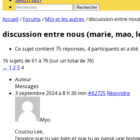
Switch skin
Rechercher
Accueil
/
Forums
/
Moi et les autres
/
discussion entre nous 
discussion entre nous (marie, mao, le
Ce sujet contient 75 réponses, 4 participants et a été
16 sujets de 61 à 76 (sur un total de 76)
←
1
2
3
4
Auteur
Messages
3 septembre 2024 à 8 h 30 min
#62725
Répondre
Myo
Coucou Lee,
J’espère que tu vas bien et que tu as passé une bonn