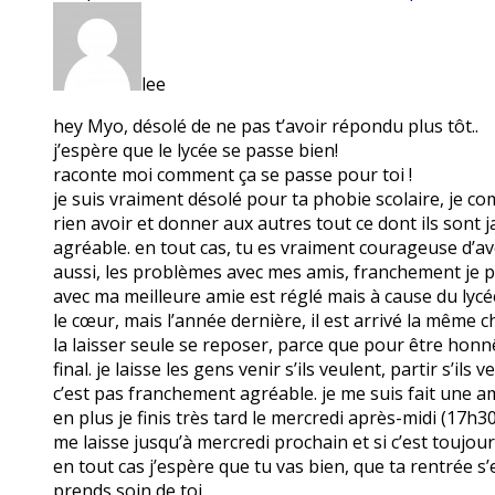
lee
hey Myo, désolé de ne pas t’avoir répondu plus tôt..
j’espère que le lycée se passe bien!
raconte moi comment ça se passe pour toi !
je suis vraiment désolé pour ta phobie scolaire, je co
rien avoir et donner aux autres tout ce dont ils sont
agréable. en tout cas, tu es vraiment courageuse d’a
aussi, les problèmes avec mes amis, franchement je pe
avec ma meilleure amie est réglé mais à cause du lycée
le cœur, mais l’année dernière, il est arrivé la même ch
la laisser seule se reposer, parce que pour être honnê
final. je laisse les gens venir s’ils veulent, partir s’i
c’est pas franchement agréable. je me suis fait une am
en plus je finis très tard le mercredi après-midi (17h3
me laisse jusqu’à mercredi prochain et si c’est toujo
en tout cas j’espère que tu vas bien, que ta rentrée s’
prends soin de toi