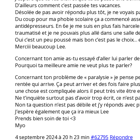
D’ailleurs comment c’est passée tes vacances.
Désolée de pas avoir répondu plus tôt, je ne voyais
Du coup pour ma phobie scolaire ça a commencé assez t
antidépresseurs. En 6e je me suis en plus fais harcel
traumatisé et je ne pouvais plus allé dans une salle 
Oui c’est un peu poussé mais bon c’est pas le choix…
Merciii beaucoup Lee.
Concernant ton amie as-tu essayé d’aller lui parler de
Pourquoi ta meilleure amie ne veut plus te parler?
Concernant ton problème de « paralysie » je pense pe
rentée qui arrive. Ça peut arriver et des fois faire
une chose est compliquée alors il peut très vite être 
Ne t’inquiète surtout pas d’avoir trop écrit, ce n’est
Non ta question n’est pas débile et j’y réponds avec pl
J’espère également que ça ira mieux Lee
Prends bien soin de toi <3
Myo
4 septembre 2024 à 20 h 23 min
#62795
Répondre