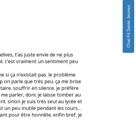
Chat Fil Santé Jeunes
ives, t’as juste envie de ne plus
nt. c’est vraiment un sentiment peu
 si ça n’existait pas. le problème
up on parle que très peu. ça me brise
aire. souffrir en silence. je préfère
t me parler, donc je laisse tomber au
nt. sinon je suis très seul au lycée et
est un peu inutile pendant les cours…
iant pour être honnête. enfin bref, je