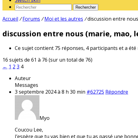
Switch skin
Rechercher
Accueil
/
Forums
/
Moi et les autres
/
discussion entre nous 
discussion entre nous (marie, mao, le
Ce sujet contient 75 réponses, 4 participants et a été
16 sujets de 61 à 76 (sur un total de 76)
←
1
2
3
4
Auteur
Messages
3 septembre 2024 à 8 h 30 min
#62725
Répondre
Myo
Coucou Lee,
J’espère que tu vas bien et que tu as passé une bonn