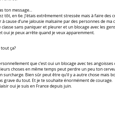
 pas ton message…
ôt, en 6e. J’étais extrêmement stressée mais à faire des cri
er à cause d’une jalousie malsaine par des personnes de ma cl
de classe sans paniquer et pleurer et un blocage avec les gen
 et oui je peux arrête quand je veux apparemment.
 tout ça?
rsonnellement que c’est oui un blocage avec tes angoisses 
 plusieurs choses en même temps peut perdre un peu ton cerve
en surcharge. Bien sûr peut être qu’il y a autre chose mais 
 pas grave du tout. Et je te souhaite énormément de courage.
aisir oui je suis en France depuis juin.