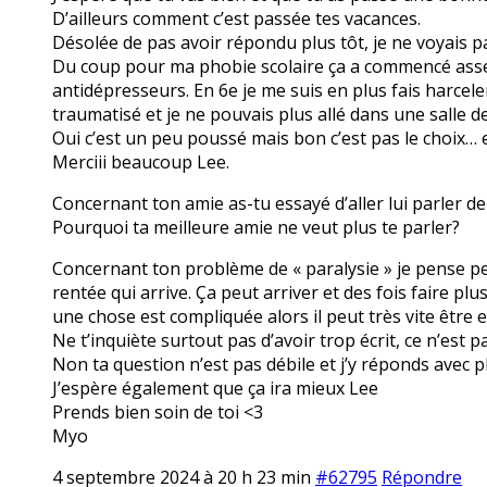
D’ailleurs comment c’est passée tes vacances.
Désolée de pas avoir répondu plus tôt, je ne voyais
Du coup pour ma phobie scolaire ça a commencé assez t
antidépresseurs. En 6e je me suis en plus fais harcel
traumatisé et je ne pouvais plus allé dans une salle 
Oui c’est un peu poussé mais bon c’est pas le choix…
Merciii beaucoup Lee.
Concernant ton amie as-tu essayé d’aller lui parler de
Pourquoi ta meilleure amie ne veut plus te parler?
Concernant ton problème de « paralysie » je pense pe
rentée qui arrive. Ça peut arriver et des fois faire
une chose est compliquée alors il peut très vite être 
Ne t’inquiète surtout pas d’avoir trop écrit, ce n’est
Non ta question n’est pas débile et j’y réponds avec pl
J’espère également que ça ira mieux Lee
Prends bien soin de toi <3
Myo
4 septembre 2024 à 20 h 23 min
#62795
Répondre