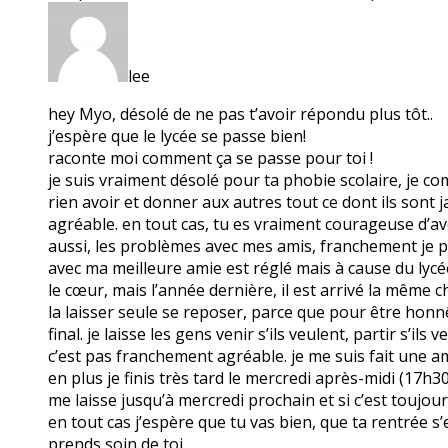
lee
hey Myo, désolé de ne pas t’avoir répondu plus tôt..
j’espère que le lycée se passe bien!
raconte moi comment ça se passe pour toi !
je suis vraiment désolé pour ta phobie scolaire, je co
rien avoir et donner aux autres tout ce dont ils sont
agréable. en tout cas, tu es vraiment courageuse d’a
aussi, les problèmes avec mes amis, franchement je pe
avec ma meilleure amie est réglé mais à cause du lycée
le cœur, mais l’année dernière, il est arrivé la même ch
la laisser seule se reposer, parce que pour être honnê
final. je laisse les gens venir s’ils veulent, partir s’i
c’est pas franchement agréable. je me suis fait une am
en plus je finis très tard le mercredi après-midi (17h3
me laisse jusqu’à mercredi prochain et si c’est toujo
en tout cas j’espère que tu vas bien, que ta rentrée s’
prends soin de toi