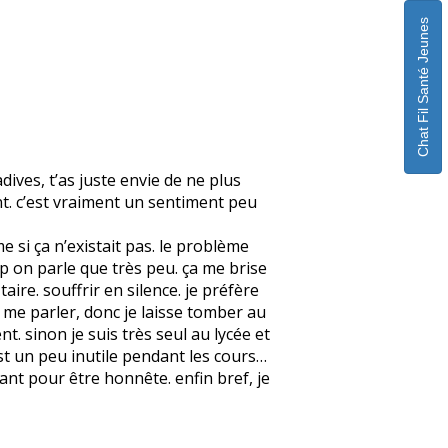
Chat Fil Santé Jeunes
ives, t’as juste envie de ne plus
nt. c’est vraiment un sentiment peu
 si ça n’existait pas. le problème
up on parle que très peu. ça me brise
aire. souffrir en silence. je préfère
t me parler, donc je laisse tomber au
nt. sinon je suis très seul au lycée et
est un peu inutile pendant les cours…
iant pour être honnête. enfin bref, je