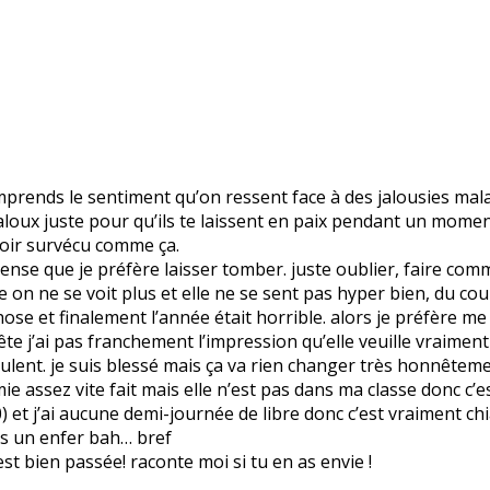
mprends le sentiment qu’on ressent face à des jalousies malad
 jaloux juste pour qu’ils te laissent en paix pendant un mome
voir survécu comme ça.
nse que je préfère laisser tomber. juste oublier, faire comme
 on ne se voit plus et elle ne se sent pas hyper bien, du co
ose et finalement l’année était horrible. alors je préfère me t
te j’ai pas franchement l’impression qu’elle veuille vraimen
ls veulent. je suis blessé mais ça va rien changer très honnêteme
ie assez vite fait mais elle n’est pas dans ma classe donc c’
0) et j’ai aucune demi-journée de libre donc c’est vraiment ch
urs un enfer bah… bref
est bien passée! raconte moi si tu en as envie !