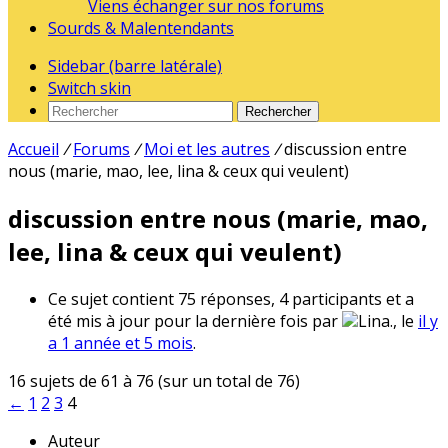
Viens échanger sur nos forums
Sourds & Malentendants
Sidebar (barre latérale)
Switch skin
Rechercher
Accueil
/
Forums
/
Moi et les autres
/
discussion entre
nous (marie, mao, lee, lina & ceux qui veulent)
discussion entre nous (marie, mao,
lee, lina & ceux qui veulent)
Ce sujet contient 75 réponses, 4 participants et a
été mis à jour pour la dernière fois par
Lina., le
il y
a 1 année et 5 mois
.
16 sujets de 61 à 76 (sur un total de 76)
←
1
2
3
4
Auteur