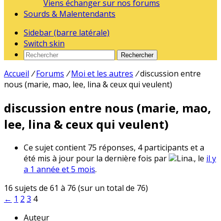
Viens échanger sur nos forums
Sourds & Malentendants
Sidebar (barre latérale)
Switch skin
Rechercher
Accueil
/
Forums
/
Moi et les autres
/
discussion entre
nous (marie, mao, lee, lina & ceux qui veulent)
discussion entre nous (marie, mao,
lee, lina & ceux qui veulent)
Ce sujet contient 75 réponses, 4 participants et a
été mis à jour pour la dernière fois par
Lina., le
il y
a 1 année et 5 mois
.
16 sujets de 61 à 76 (sur un total de 76)
←
1
2
3
4
Auteur