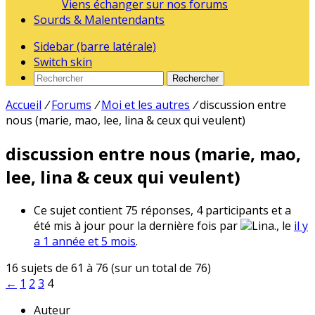
Viens échanger sur nos forums
Sourds & Malentendants
Sidebar (barre latérale)
Switch skin
Rechercher
Accueil
/
Forums
/
Moi et les autres
/
discussion entre
nous (marie, mao, lee, lina & ceux qui veulent)
discussion entre nous (marie, mao,
lee, lina & ceux qui veulent)
Ce sujet contient 75 réponses, 4 participants et a
été mis à jour pour la dernière fois par
Lina., le
il y
a 1 année et 5 mois
.
16 sujets de 61 à 76 (sur un total de 76)
←
1
2
3
4
Auteur