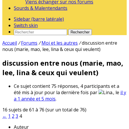
Viens échanger sur nos forums
Sourds & Malentendants
Sidebar (barre latérale)
Switch skin
Rechercher
Accueil
/
Forums
/
Moi et les autres
/
discussion entre
nous (marie, mao, lee, lina & ceux qui veulent)
discussion entre nous (marie, mao,
lee, lina & ceux qui veulent)
Ce sujet contient 75 réponses, 4 participants et a
été mis à jour pour la dernière fois par
Lina., le
il y
a 1 année et 5 mois
.
16 sujets de 61 à 76 (sur un total de 76)
←
1
2
3
4
Auteur