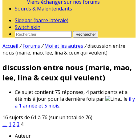
Viens échanger sur nos forums
Sourds & Malentendants
Sidebar (barre latérale)
Switch skin
Rechercher
Accueil
/
Forums
/
Moi et les autres
/
discussion entre
nous (marie, mao, lee, lina & ceux qui veulent)
discussion entre nous (marie, mao,
lee, lina & ceux qui veulent)
Ce sujet contient 75 réponses, 4 participants et a
été mis à jour pour la dernière fois par
Lina., le
il y
a 1 année et 5 mois
.
16 sujets de 61 à 76 (sur un total de 76)
←
1
2
3
4
Auteur