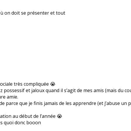
où on doit se présenter et tout
 sociale très compliquée 😭
ez possessif et jaloux quand il s’agit de mes amis (mais du co
ure amie.
parce que je finis jamais de les apprendre (et j’abuse un pe
tation au début de l’année 😭
pas quoi donc booon