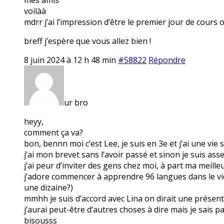
voilàà
mdrr j’ai l’impression d’être le premier jour de cours 
breff j’espère que vous allez bien !
8 juin 2024 à 12 h 48 min
#58822
Répondre
ur bro
heyy,
comment ça va?
bon, bennn moi c’est Lee, je suis en 3e et j’ai une vie
j’ai mon brevet sans l’avoir passé et sinon je suis ass
j’ai peur d’inviter des gens chez moi, à part ma meille
j’adore commencer à apprendre 96 langues dans le vide 
une dizaine?)
mmhh je suis d’accord avec Lina on dirait une présen
j’aurai peut-être d’autres choses à dire mais je sais 
bisousss