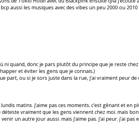
ansons de Tokio Hotel avec du Blackpink ensuite tyla j’écout
ime bcp aussi les musiques avec des vibes un peu 2000 ou 2010 
as où ni quand, donc je pars plutôt du principe que je reste ch
apper et éviter les gens que je connais.)
 part, ou si je sors juste dans la rue, j’ai vraiment peur de
ndis matins. j’aime pas ces moments. c’est gênant et en plus
 déteste vraiment que les gens viennent chez moi. mais bon, i
e venir un autre jour aussi. mais j’aime pas. j’ai peur. j’ai pas