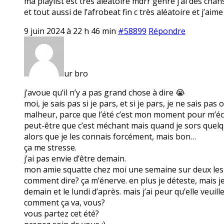
ma playlist est très aléatoire mdrr genre j’ai des ch
et tout aussi de l’afrobeat fin c très aléatoire et j’a
9 juin 2024 à 22 h 46 min
#58899
Répondre
ur bro
j’avoue qu’il n’y a pas grand chose à dire 😭
moi, je sais pas si je pars, et si je pars, je ne sais p
malheur, parce que l’été c’est mon moment pour m’éch
peut-être que c’est méchant mais quand je sors quelque
alors que je les connais forcément, mais bon…
ça me stresse.
j’ai pas envie d’être demain.
mon amie squatte chez moi une semaine sur deux les lu
comment dire? ça m’énerve. en plus je déteste, mais je
demain et le lundi d’après. mais j’ai peur qu’elle veuill
comment ça va, vous?
vous partez cet été?