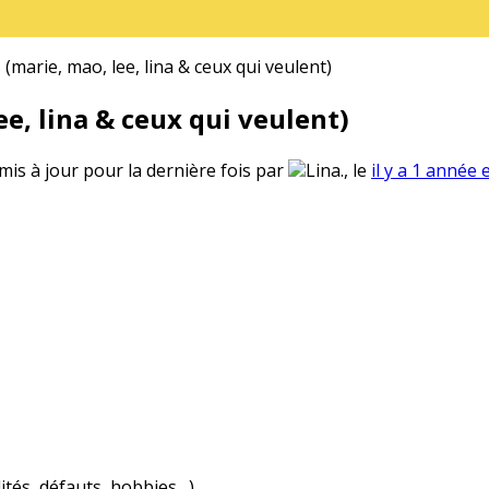
(marie, mao, lee, lina & ceux qui veulent)
e, lina & ceux qui veulent)
 mis à jour pour la dernière fois par
Lina., le
il y a 1 année 
ités, défauts, hobbies…)