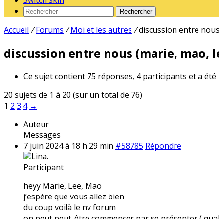
Switch skin
Rechercher
Accueil
/
Forums
/
Moi et les autres
/
discussion entre nous 
discussion entre nous (marie, mao, le
Ce sujet contient 75 réponses, 4 participants et a été
20 sujets de 1 à 20 (sur un total de 76)
1
2
3
4
→
Auteur
Messages
7 juin 2024 à 18 h 29 min
#58785
Répondre
Lina.
Participant
heyy Marie, Lee, Mao
j’espère que vous allez bien
du coup voilà le nv forum
on peut peut-être commencer par se présenter ( qual