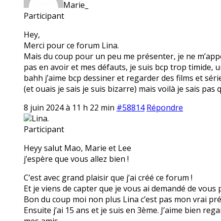
Marie_
Participant
Hey,
Merci pour ce forum Lina.
Mais du coup pour un peu me présenter, je ne m’appel
pas en avoir et mes défauts, je suis bcp trop timide,
bahh j’aime bcp dessiner et regarder des films et séri
(et ouais je sais je suis bizarre) mais voilà je sais pas 
8 juin 2024 à 11 h 22 min
#58814
Répondre
Lina.
Participant
Heyy salut Mao, Marie et Lee
j’espère que vous allez bien !
C’est avec grand plaisir que j’ai créé ce forum !
Et je viens de capter que je vous ai demandé de vous p
Bon du coup moi non plus Lina c’est pas mon vrai préno
Ensuite j’ai 15 ans et je suis en 3ème. J’aime bien reg
mes amis