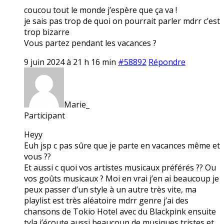
coucou tout le monde j’espère que ça va !
je sais pas trop de quoi on pourrait parler mdrr c’est
trop bizarre
Vous partez pendant les vacances ?
9 juin 2024 à 21 h 16 min
#58892
Répondre
Marie_
Participant
Heyy
Euh jsp c pas sûre que je parte en vacances même et
vous ??
Et aussi c quoi vos artistes musicaux préférés ?? Ou
vos goûts musicaux ? Moi en vrai j’en ai beaucoup je
peux passer d’un style à un autre très vite, ma
playlist est très aléatoire mdrr genre j’ai des
chansons de Tokio Hotel avec du Blackpink ensuite
tyla j’écoute aussi beaucoup de musiques tristes et