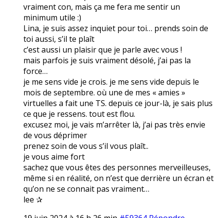
vraiment con, mais ça me fera me sentir un
minimum utile :)
Lina, je suis assez inquiet pour toi… prends soin de
toi aussi, s’il te plaît
c’est aussi un plaisir que je parle avec vous !
mais parfois je suis vraiment désolé, j’ai pas la
force…
je me sens vide je crois. je me sens vide depuis le
mois de septembre. où une de mes « amies »
virtuelles a fait une TS. depuis ce jour-là, je sais plus
ce que je ressens. tout est flou.
excusez moi, je vais m’arrêter là, j’ai pas très envie
de vous déprimer
prenez soin de vous s’il vous plaît..
je vous aime fort
sachez que vous êtes des personnes merveilleuses,
même si en réalité, on n’est que derrière un écran et
qu’on ne se connait pas vraiment…
lee ✰
19 juin 2024 à 16 h 26 min
#59364
Répondre