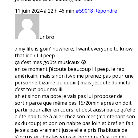
11 juin 2024 à 22 h 46 min
#59018
Répondre
ur bro
♪ my life is goin’ nowhere, I want everyone to know
that idc ♪ Lil peep
ça c’est mes goûts musicaux 😭
en ce moment j’écoute beaucoup lil peep, le rap
américain, mais sinon (svp me prenez pas pour une
personne bizarre ou quoiiii) mais j’écoute du métal.
c’est tout pour moiiii
ah et sinon ma pote je vais pas lui proposer de
sortir parce que même pas 15/20min après on doit
partir pour aller en cours, et c’est aussi parce qu’elle
a été habituée à aller chez son mec (maintenant son
ex du coup) et bon on habite pas loin et bref en fait
je sais pas vraiment juste elle a pris l’habitude de
s’incruster chez les gens et bonnnn- c’est un peu