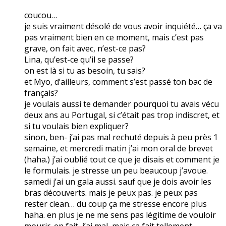
coucou…
je suis vraiment désolé de vous avoir inquiété… ça va
pas vraiment bien en ce moment, mais c’est pas
grave, on fait avec, n’est-ce pas?
Lina, qu’est-ce qu’il se passe?
on est là si tu as besoin, tu sais?
et Myo, d’ailleurs, comment s’est passé ton bac de
français?
je voulais aussi te demander pourquoi tu avais vécu
deux ans au Portugal, si c’était pas trop indiscret, et
si tu voulais bien expliquer?
sinon, ben- j’ai pas mal rechuté depuis à peu près 1
semaine, et mercredi matin j’ai mon oral de brevet
(haha.) j’ai oublié tout ce que je disais et comment je
le formulais. je stresse un peu beaucoup j’avoue.
samedi j’ai un gala aussi. sauf que je dois avoir les
bras découverts. mais je peux pas. je peux pas
rester clean… du coup ça me stresse encore plus
haha. en plus je ne me sens pas légitime de vouloir
mourir. en fait, j’ai mal, mais ça fait tellement