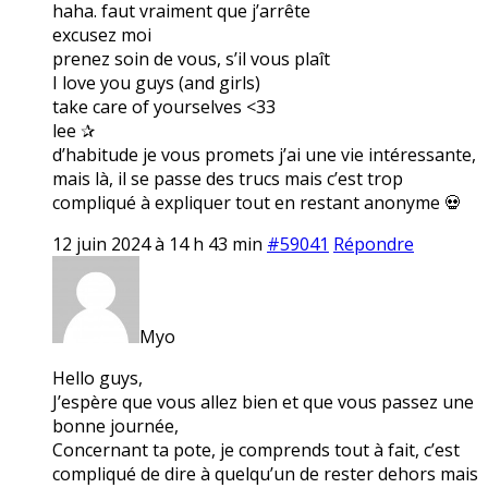
haha. faut vraiment que j’arrête
excusez moi
prenez soin de vous, s’il vous plaît
I love you guys (and girls)
take care of yourselves <33
lee ✰
d’habitude je vous promets j’ai une vie intéressante,
mais là, il se passe des trucs mais c’est trop
compliqué à expliquer tout en restant anonyme 💀
12 juin 2024 à 14 h 43 min
#59041
Répondre
Myo
Hello guys,
J’espère que vous allez bien et que vous passez une
bonne journée,
Concernant ta pote, je comprends tout à fait, c’est
compliqué de dire à quelqu’un de rester dehors mais