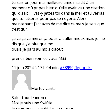
tu sais un jour ma meilleure amie m’a dit à un
moment où gt pas bien qu’elle avait vu une citation
qui disait : « vas-y jettes toi dans la mer et tu verras
que tu lutteras pour pas te noyer ». Alors
maintenant j’essayes de me dire ça mais je sais que
c’est dur..
ça va ça va merci, ça pourrait aller mieux mais je me
dis que y’a pire que moi..
ouais je pars au mois d’août
prenez bien soin de vous<333
11 juin 2024 à 17 h 04 min
#58990
Répondre
Mortevivante
Salut tout le monde
Moi je suis une Swiftie
Je crois que ça en dit long sur moi