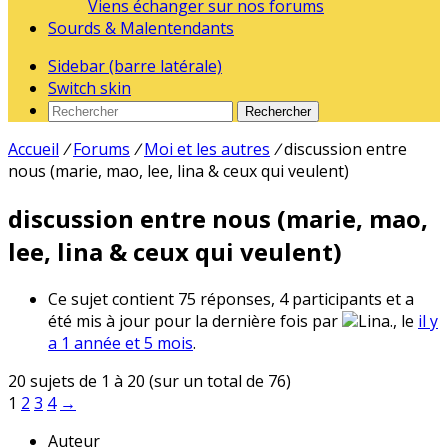
Viens échanger sur nos forums
Sourds & Malentendants
Sidebar (barre latérale)
Switch skin
Rechercher
Accueil
/
Forums
/
Moi et les autres
/
discussion entre
nous (marie, mao, lee, lina & ceux qui veulent)
discussion entre nous (marie, mao,
lee, lina & ceux qui veulent)
Ce sujet contient 75 réponses, 4 participants et a
été mis à jour pour la dernière fois par
Lina., le
il y
a 1 année et 5 mois
.
20 sujets de 1 à 20 (sur un total de 76)
1
2
3
4
→
Auteur