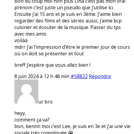
Bon du coup moi non plus Lina c’est pas mon vrai
prénom c’est juste un pseudo que j’utilise ici.
Ensuite j’ai 15 ans et je suis en 3ème. J’aime bien
regarder des films et des séries aussi, j’aime bcp
cuisiner et écouter de la musique. Passer du tps
avec mes amis
voilàà
mdrr j’ai l’impression d’être le premier jour de cours
où on doit se présenter et tout
breff j’espère que vous allez bien !
8 juin 2024 à 12 h 48 min
#58822
Répondre
ur bro
heyy,
comment ça va?
bon, bennn moi c’est Lee, je suis en 3e et j’ai une vie
sociale très compliquée 😭