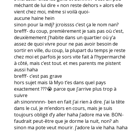
méchant de lui dire « non reste dehors » alors elle
vient chez moi, même si voilà quoi-
aucune haine hein
sinon pour la mdj? jcroissss c’est ça le nom nan?
brefff- du coup, premièrement je sais pas où c’est,
deuxièmement j’habite dans un quartier où y’a
assez de quoi vivre pour ne pas avoir besoin de
sortir en ville, du coup, la plupart du temps je reste
chez moi et parfois je sors vite fait à l’hypermarché
à côté, mais c’est tout. et mes parents me pistent
aussi haha
brefff- c’est pas grave
hors sujet mais là Myo t’es dans quel pays
exactement ???😭 parce que j’arrive plus trop à
suivre
ah sinonnnnn- ben en fait j’ai rien à dire. j’ai la tête
dans le cul, je m’endors en cours, mais je suis
toujours obligé d’y aller haha j’adore ma vie. BON-
faudrait peut-être que je dorme la nuit, non? ah
sinon ma pote veut mourir. j’adore la vie haha. haha