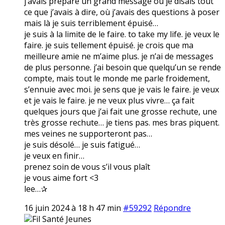
j’avais préparé un grand message où je disais tout
ce que j’avais à dire, où j’avais des questions à poser
mais là je suis terriblement épuisé…
je suis à la limite de le faire. to take my life. je veux le
faire. je suis tellement épuisé. je crois que ma
meilleure amie ne m’aime plus. je n’ai de messages
de plus personne. j’ai besoin que quelqu’un se rende
compte, mais tout le monde me parle froidement,
s’ennuie avec moi. je sens que je vais le faire. je veux
et je vais le faire. je ne veux plus vivre… ça fait
quelques jours que j’ai fait une grosse rechute, une
très grosse rechute… je tiens pas. mes bras piquent.
mes veines ne supporteront pas…
je suis désolé… je suis fatigué…
je veux en finir…
prenez soin de vous s’il vous plaît
je vous aime fort <3
lee…✰
16 juin 2024 à 18 h 47 min
#59292
Répondre
Fil Santé Jeunes