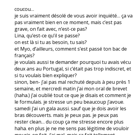
coucou…
je suis vraiment désolé de vous avoir inquiété… ça va
pas vraiment bien en ce moment, mais c’est pas
grave, on fait avec, n’est-ce pas?
Lina, qu’est-ce qu’il se passe?
on est là si tu as besoin, tu sais?
et Myo, d’ailleurs, comment s’est passé ton bac de
français?
je voulais aussi te demander pourquoi tu avais vécu
deux ans au Portugal, si c’était pas trop indiscret, et
si tu voulais bien expliquer?
sinon, ben- j’ai pas mal rechuté depuis à peu près 1
semaine, et mercredi matin j’ai mon oral de brevet
(haha.) j’ai oublié tout ce que je disais et comment je
le formulais. je stresse un peu beaucoup j’avoue.
samedi j’ai un gala aussi. sauf que je dois avoir les
bras découverts. mais je peux pas. je peux pas
rester clean… du coup ça me stresse encore plus
haha. en plus je ne me sens pas légitime de vouloir
mourir. en fait, j’ai mal, mais ça fait tellement