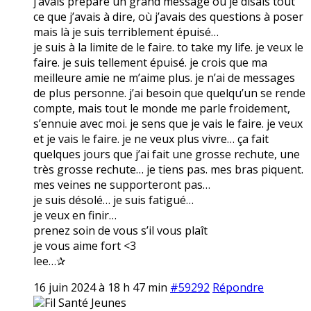
j’avais préparé un grand message où je disais tout
ce que j’avais à dire, où j’avais des questions à poser
mais là je suis terriblement épuisé…
je suis à la limite de le faire. to take my life. je veux le
faire. je suis tellement épuisé. je crois que ma
meilleure amie ne m’aime plus. je n’ai de messages
de plus personne. j’ai besoin que quelqu’un se rende
compte, mais tout le monde me parle froidement,
s’ennuie avec moi. je sens que je vais le faire. je veux
et je vais le faire. je ne veux plus vivre… ça fait
quelques jours que j’ai fait une grosse rechute, une
très grosse rechute… je tiens pas. mes bras piquent.
mes veines ne supporteront pas…
je suis désolé… je suis fatigué…
je veux en finir…
prenez soin de vous s’il vous plaît
je vous aime fort <3
lee…✰
16 juin 2024 à 18 h 47 min
#59292
Répondre
Fil Santé Jeunes