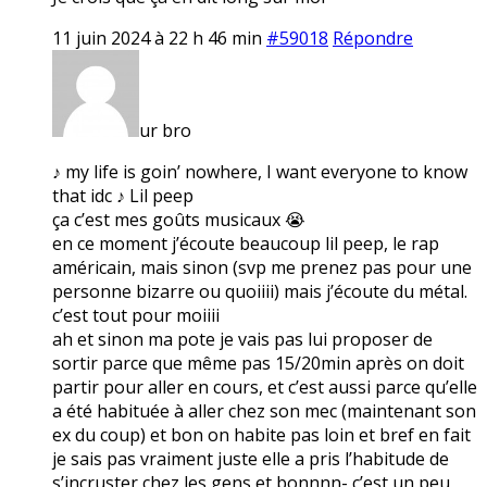
11 juin 2024 à 22 h 46 min
#59018
Répondre
ur bro
♪ my life is goin’ nowhere, I want everyone to know
that idc ♪ Lil peep
ça c’est mes goûts musicaux 😭
en ce moment j’écoute beaucoup lil peep, le rap
américain, mais sinon (svp me prenez pas pour une
personne bizarre ou quoiiii) mais j’écoute du métal.
c’est tout pour moiiii
ah et sinon ma pote je vais pas lui proposer de
sortir parce que même pas 15/20min après on doit
partir pour aller en cours, et c’est aussi parce qu’elle
a été habituée à aller chez son mec (maintenant son
ex du coup) et bon on habite pas loin et bref en fait
je sais pas vraiment juste elle a pris l’habitude de
s’incruster chez les gens et bonnnn- c’est un peu