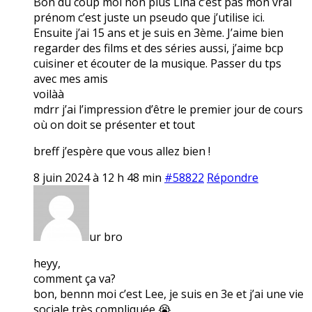
Bon du coup moi non plus Lina c’est pas mon vrai
prénom c’est juste un pseudo que j’utilise ici.
Ensuite j’ai 15 ans et je suis en 3ème. J’aime bien
regarder des films et des séries aussi, j’aime bcp
cuisiner et écouter de la musique. Passer du tps
avec mes amis
voilàà
mdrr j’ai l’impression d’être le premier jour de cours
où on doit se présenter et tout
breff j’espère que vous allez bien !
8 juin 2024 à 12 h 48 min
#58822
Répondre
ur bro
heyy,
comment ça va?
bon, bennn moi c’est Lee, je suis en 3e et j’ai une vie
sociale très compliquée 😭