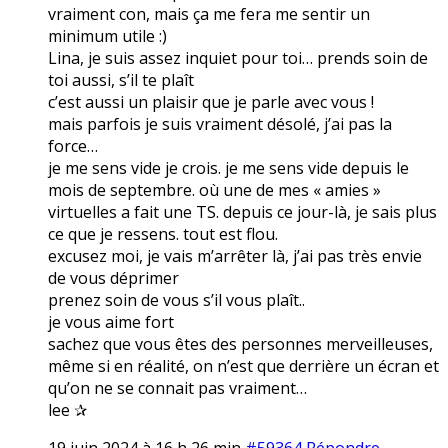
vraiment con, mais ça me fera me sentir un
minimum utile :)
Lina, je suis assez inquiet pour toi… prends soin de
toi aussi, s’il te plaît
c’est aussi un plaisir que je parle avec vous !
mais parfois je suis vraiment désolé, j’ai pas la
force…
je me sens vide je crois. je me sens vide depuis le
mois de septembre. où une de mes « amies »
virtuelles a fait une TS. depuis ce jour-là, je sais plus
ce que je ressens. tout est flou.
excusez moi, je vais m’arrêter là, j’ai pas très envie
de vous déprimer
prenez soin de vous s’il vous plaît..
je vous aime fort
sachez que vous êtes des personnes merveilleuses,
même si en réalité, on n’est que derrière un écran et
qu’on ne se connait pas vraiment…
lee ✰
19 juin 2024 à 16 h 26 min
#59364
Répondre