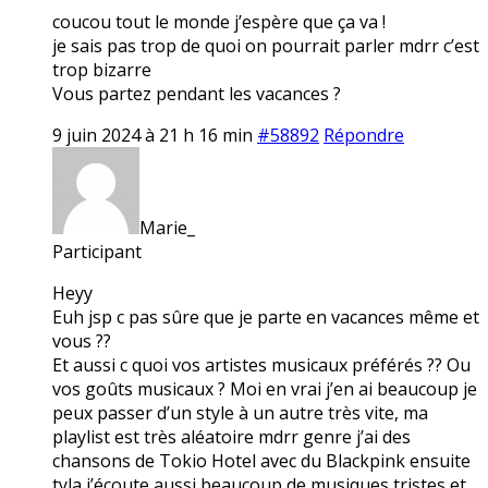
coucou tout le monde j’espère que ça va !
je sais pas trop de quoi on pourrait parler mdrr c’est
trop bizarre
Vous partez pendant les vacances ?
9 juin 2024 à 21 h 16 min
#58892
Répondre
Marie_
Participant
Heyy
Euh jsp c pas sûre que je parte en vacances même et
vous ??
Et aussi c quoi vos artistes musicaux préférés ?? Ou
vos goûts musicaux ? Moi en vrai j’en ai beaucoup je
peux passer d’un style à un autre très vite, ma
playlist est très aléatoire mdrr genre j’ai des
chansons de Tokio Hotel avec du Blackpink ensuite
tyla j’écoute aussi beaucoup de musiques tristes et