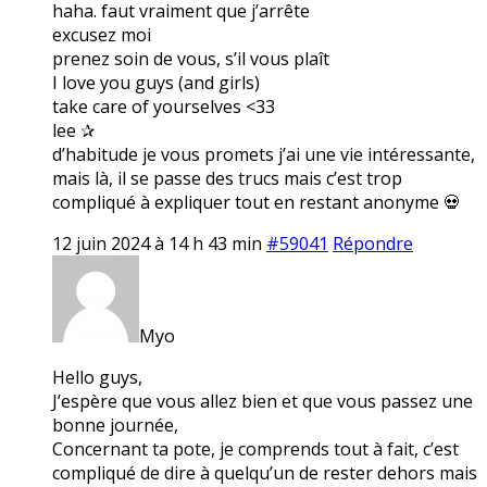
haha. faut vraiment que j’arrête
excusez moi
prenez soin de vous, s’il vous plaît
I love you guys (and girls)
take care of yourselves <33
lee ✰
d’habitude je vous promets j’ai une vie intéressante,
mais là, il se passe des trucs mais c’est trop
compliqué à expliquer tout en restant anonyme 💀
12 juin 2024 à 14 h 43 min
#59041
Répondre
Myo
Hello guys,
J’espère que vous allez bien et que vous passez une
bonne journée,
Concernant ta pote, je comprends tout à fait, c’est
compliqué de dire à quelqu’un de rester dehors mais