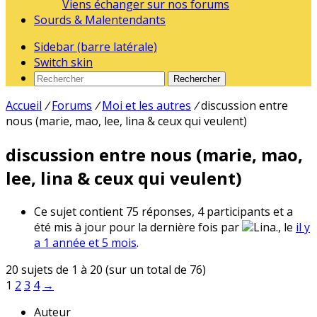
Viens échanger sur nos forums
Sourds & Malentendants
Sidebar (barre latérale)
Switch skin
Rechercher
Accueil
/
Forums
/
Moi et les autres
/
discussion entre
nous (marie, mao, lee, lina & ceux qui veulent)
discussion entre nous (marie, mao,
lee, lina & ceux qui veulent)
Ce sujet contient 75 réponses, 4 participants et a
été mis à jour pour la dernière fois par
Lina., le
il y
a 1 année et 5 mois
.
20 sujets de 1 à 20 (sur un total de 76)
1
2
3
4
→
Auteur