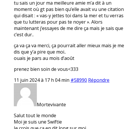
tu sais un jour ma meilleure amie m’a dit à un
moment où gt pas bien qu’elle avait vu une citation
qui disait : « vas-y jettes toi dans la mer et tu verras
que tu lutteras pour pas te noyer ». Alors
maintenant j’essayes de me dire ça mais je sais que
c’est dur..
ça va ça va merci, ça pourrait aller mieux mais je me
dis que y’a pire que moi..
ouais je pars au mois d’août
prenez bien soin de vous<333
11 juin 2024 à 17 h 04 min
#58990
Répondre
Mortevivante
Salut tout le monde
Moi je suis une Swiftie
Je crois que ça en dit long sur moi