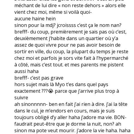
méchant de lui dire « non reste dehors » alors elle
vient chez moi, même si voilà quoi-
aucune haine hein
sinon pour la mdj? jcroissss c’est ça le nom nan?
brefff- du coup, premièrement je sais pas où c’est,
deuxièmement j’habite dans un quartier où y’a
assez de quoi vivre pour ne pas avoir besoin de
sortir en ville, du coup, la plupart du temps je reste
chez moi et parfois je sors vite fait à l’hypermarché
à côté, mais c’est tout. et mes parents me pistent
aussi haha
brefff- c’est pas grave
hors sujet mais là Myo t’es dans quel pays
exactement ???😭 parce que j’arrive plus trop à
suivre
ah sinonnnnn- ben en fait j’ai rien à dire. j’ai la tête
dans le cul, je m’endors en cours, mais je suis
toujours obligé d’y aller haha j’adore ma vie. BON-
faudrait peut-être que je dorme la nuit, non? ah
sinon ma pote veut mourir. j’adore la vie haha. haha