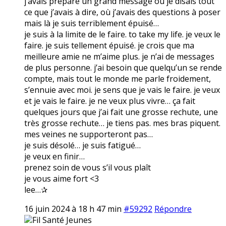
j’avais préparé un grand message où je disais tout
ce que j’avais à dire, où j’avais des questions à poser
mais là je suis terriblement épuisé…
je suis à la limite de le faire. to take my life. je veux le
faire. je suis tellement épuisé. je crois que ma
meilleure amie ne m’aime plus. je n’ai de messages
de plus personne. j’ai besoin que quelqu’un se rende
compte, mais tout le monde me parle froidement,
s’ennuie avec moi. je sens que je vais le faire. je veux
et je vais le faire. je ne veux plus vivre… ça fait
quelques jours que j’ai fait une grosse rechute, une
très grosse rechute… je tiens pas. mes bras piquent.
mes veines ne supporteront pas…
je suis désolé… je suis fatigué…
je veux en finir…
prenez soin de vous s’il vous plaît
je vous aime fort <3
lee…✰
16 juin 2024 à 18 h 47 min
#59292
Répondre
Fil Santé Jeunes