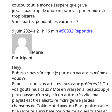
coucou tout le monde j’espère que ça va !
je sais pas trop de quoi on pourrait parler mdrr c’est
trop bizarre
Vous partez pendant les vacances ?
9 juin 2024 à 21 h 16 min
#58892
Répondre
Marie_
Participant
Heyy
Euh jsp c pas sûre que je parte en vacances même et
vous ??
Et aussi c quoi vos artistes musicaux préférés ?? Ou
vos goûts musicaux ? Moi en vrai j’en ai beaucoup je
peux passer d’un style à un autre très vite, ma
playlist est très aléatoire mdrr genre j’ai des
chansons de Tokio Hotel avec du Blackpink ensuite
tyla j’écoute aussi beaucoup de musiques tristes et