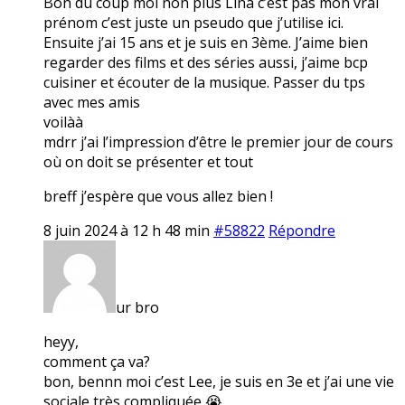
Bon du coup moi non plus Lina c’est pas mon vrai
prénom c’est juste un pseudo que j’utilise ici.
Ensuite j’ai 15 ans et je suis en 3ème. J’aime bien
regarder des films et des séries aussi, j’aime bcp
cuisiner et écouter de la musique. Passer du tps
avec mes amis
voilàà
mdrr j’ai l’impression d’être le premier jour de cours
où on doit se présenter et tout
breff j’espère que vous allez bien !
8 juin 2024 à 12 h 48 min
#58822
Répondre
ur bro
heyy,
comment ça va?
bon, bennn moi c’est Lee, je suis en 3e et j’ai une vie
sociale très compliquée 😭