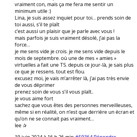
vraiment con, mais ça me fera me sentir un
minimum utile :)
Lina, je suis assez inquiet pour toi… prends soin de
toi aussi, s’il te plaît
c’est aussi un plaisir que je parle avec vous !
mais parfois je suis vraiment désolé, j’ai pas la
force…
je me sens vide je crois. je me sens vide depuis le
mois de septembre. où une de mes « amies »
virtuelles a fait une TS. depuis ce jour-là, je sais plus
ce que je ressens. tout est flou.
excusez moi, je vais m’arrêter là, j’ai pas très envie
de vous déprimer
prenez soin de vous s’il vous plaît..
je vous aime fort
sachez que vous êtes des personnes merveilleuses,
même si en réalité, on n’est que derrière un écran et
qu’on ne se connait pas vraiment…
lee ✰
19 juin 2024 à 16 h 26 min
#59364
Répondre