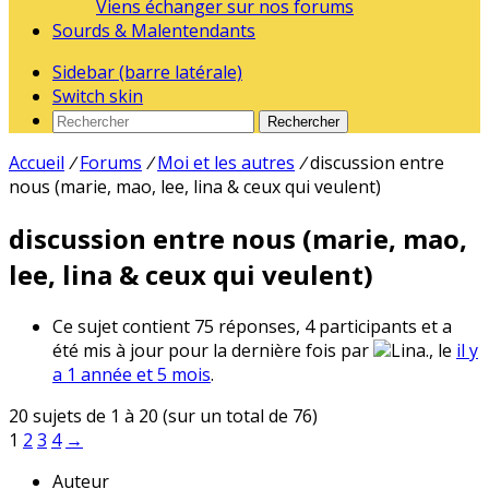
Viens échanger sur nos forums
Sourds & Malentendants
Sidebar (barre latérale)
Switch skin
Rechercher
Accueil
/
Forums
/
Moi et les autres
/
discussion entre
nous (marie, mao, lee, lina & ceux qui veulent)
discussion entre nous (marie, mao,
lee, lina & ceux qui veulent)
Ce sujet contient 75 réponses, 4 participants et a
été mis à jour pour la dernière fois par
Lina., le
il y
a 1 année et 5 mois
.
20 sujets de 1 à 20 (sur un total de 76)
1
2
3
4
→
Auteur