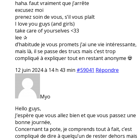
haha. faut vraiment que j’arrête
excusez moi
prenez soin de vous, s’il vous plaît
I love you guys (and girls)
take care of yourselves <33
lee ✰
d’habitude je vous promets j’ai une vie intéressante,
mais là, il se passe des trucs mais c’est trop
compliqué à expliquer tout en restant anonyme 💀
12 juin 2024 à 14 h 43 min
#59041
Répondre
Myo
Hello guys,
J’espère que vous allez bien et que vous passez une
bonne journée,
Concernant ta pote, je comprends tout à fait, c’est
compliqué de dire à quelqu’un de rester dehors mais