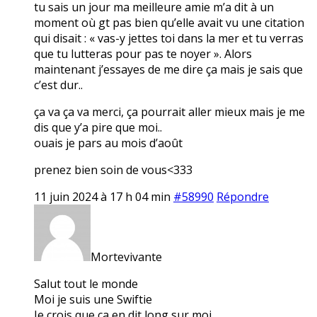
tu sais un jour ma meilleure amie m’a dit à un
moment où gt pas bien qu’elle avait vu une citation
qui disait : « vas-y jettes toi dans la mer et tu verras
que tu lutteras pour pas te noyer ». Alors
maintenant j’essayes de me dire ça mais je sais que
c’est dur..
ça va ça va merci, ça pourrait aller mieux mais je me
dis que y’a pire que moi..
ouais je pars au mois d’août
prenez bien soin de vous<333
11 juin 2024 à 17 h 04 min
#58990
Répondre
Mortevivante
Salut tout le monde
Moi je suis une Swiftie
Je crois que ça en dit long sur moi