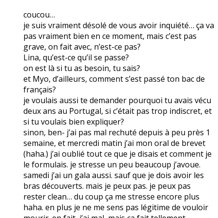
coucou…
je suis vraiment désolé de vous avoir inquiété… ça va
pas vraiment bien en ce moment, mais c’est pas
grave, on fait avec, n’est-ce pas?
Lina, qu’est-ce qu’il se passe?
on est là si tu as besoin, tu sais?
et Myo, d’ailleurs, comment s’est passé ton bac de
français?
je voulais aussi te demander pourquoi tu avais vécu
deux ans au Portugal, si c’était pas trop indiscret, et
si tu voulais bien expliquer?
sinon, ben- j’ai pas mal rechuté depuis à peu près 1
semaine, et mercredi matin j’ai mon oral de brevet
(haha.) j’ai oublié tout ce que je disais et comment je
le formulais. je stresse un peu beaucoup j’avoue.
samedi j’ai un gala aussi. sauf que je dois avoir les
bras découverts. mais je peux pas. je peux pas
rester clean… du coup ça me stresse encore plus
haha. en plus je ne me sens pas légitime de vouloir
mourir. en fait, j’ai mal, mais ça fait tellement