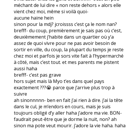
méchant de lui dire « non reste dehors » alors elle
vient chez moi, même si voilà quoi-
aucune haine hein
sinon pour la mdj? jcroissss c’est ça le nom nan?
brefff- du coup, premièrement je sais pas où c’est,
deuxièmement j’habite dans un quartier où y’a
assez de quoi vivre pour ne pas avoir besoin de
sortir en ville, du coup, la plupart du temps je reste
chez moi et parfois je sors vite fait à l’hypermarché
à côté, mais c’est tout. et mes parents me pistent
aussi haha
brefff- c’est pas grave
hors sujet mais là Myo t’es dans quel pays
exactement ???😭 parce que j’arrive plus trop à
suivre
ah sinonnnnn- ben en fait j’ai rien à dire. j’ai la tête
dans le cul, je m’endors en cours, mais je suis
toujours obligé d’y aller haha j’adore ma vie. BON-
faudrait peut-être que je dorme la nuit, non? ah
sinon ma pote veut mourir. j’adore la vie haha. haha