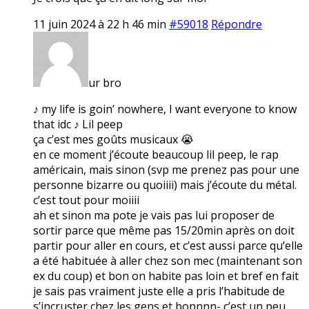
11 juin 2024 à 22 h 46 min
#59018
Répondre
ur bro
♪ my life is goin’ nowhere, I want everyone to know
that idc ♪ Lil peep
ça c’est mes goûts musicaux 😭
en ce moment j’écoute beaucoup lil peep, le rap
américain, mais sinon (svp me prenez pas pour une
personne bizarre ou quoiiii) mais j’écoute du métal.
c’est tout pour moiiii
ah et sinon ma pote je vais pas lui proposer de
sortir parce que même pas 15/20min après on doit
partir pour aller en cours, et c’est aussi parce qu’elle
a été habituée à aller chez son mec (maintenant son
ex du coup) et bon on habite pas loin et bref en fait
je sais pas vraiment juste elle a pris l’habitude de
s’incruster chez les gens et bonnnn- c’est un peu