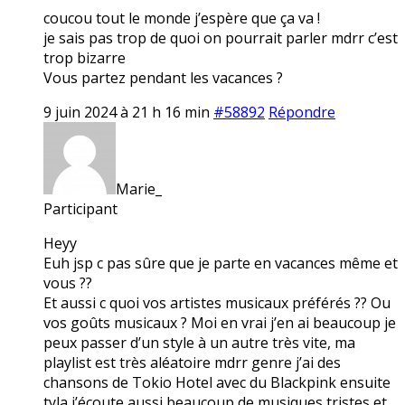
coucou tout le monde j’espère que ça va !
je sais pas trop de quoi on pourrait parler mdrr c’est
trop bizarre
Vous partez pendant les vacances ?
9 juin 2024 à 21 h 16 min
#58892
Répondre
Marie_
Participant
Heyy
Euh jsp c pas sûre que je parte en vacances même et
vous ??
Et aussi c quoi vos artistes musicaux préférés ?? Ou
vos goûts musicaux ? Moi en vrai j’en ai beaucoup je
peux passer d’un style à un autre très vite, ma
playlist est très aléatoire mdrr genre j’ai des
chansons de Tokio Hotel avec du Blackpink ensuite
tyla j’écoute aussi beaucoup de musiques tristes et