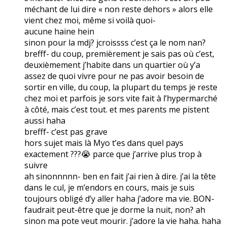
méchant de lui dire « non reste dehors » alors elle
vient chez moi, même si voilà quoi-
aucune haine hein
sinon pour la mdj? jcroissss c’est ça le nom nan?
brefff- du coup, premièrement je sais pas où c’est,
deuxièmement j’habite dans un quartier où y’a
assez de quoi vivre pour ne pas avoir besoin de
sortir en ville, du coup, la plupart du temps je reste
chez moi et parfois je sors vite fait à l’hypermarché
à côté, mais c’est tout. et mes parents me pistent
aussi haha
brefff- c’est pas grave
hors sujet mais là Myo t’es dans quel pays
exactement ???😭 parce que j’arrive plus trop à
suivre
ah sinonnnnn- ben en fait j’ai rien à dire. j’ai la tête
dans le cul, je m’endors en cours, mais je suis
toujours obligé d’y aller haha j’adore ma vie. BON-
faudrait peut-être que je dorme la nuit, non? ah
sinon ma pote veut mourir. j’adore la vie haha. haha