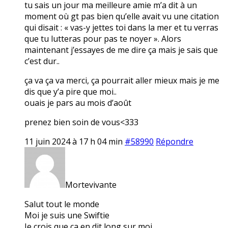
tu sais un jour ma meilleure amie m’a dit à un
moment où gt pas bien qu’elle avait vu une citation
qui disait : « vas-y jettes toi dans la mer et tu verras
que tu lutteras pour pas te noyer ». Alors
maintenant j’essayes de me dire ça mais je sais que
c’est dur..
ça va ça va merci, ça pourrait aller mieux mais je me
dis que y’a pire que moi..
ouais je pars au mois d’août
prenez bien soin de vous<333
11 juin 2024 à 17 h 04 min
#58990
Répondre
Mortevivante
Salut tout le monde
Moi je suis une Swiftie
Je crois que ça en dit long sur moi