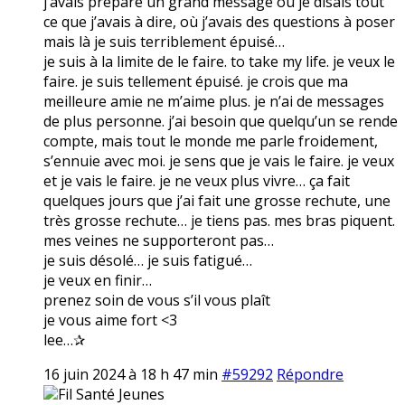
j’avais préparé un grand message où je disais tout
ce que j’avais à dire, où j’avais des questions à poser
mais là je suis terriblement épuisé…
je suis à la limite de le faire. to take my life. je veux le
faire. je suis tellement épuisé. je crois que ma
meilleure amie ne m’aime plus. je n’ai de messages
de plus personne. j’ai besoin que quelqu’un se rende
compte, mais tout le monde me parle froidement,
s’ennuie avec moi. je sens que je vais le faire. je veux
et je vais le faire. je ne veux plus vivre… ça fait
quelques jours que j’ai fait une grosse rechute, une
très grosse rechute… je tiens pas. mes bras piquent.
mes veines ne supporteront pas…
je suis désolé… je suis fatigué…
je veux en finir…
prenez soin de vous s’il vous plaît
je vous aime fort <3
lee…✰
16 juin 2024 à 18 h 47 min
#59292
Répondre
Fil Santé Jeunes