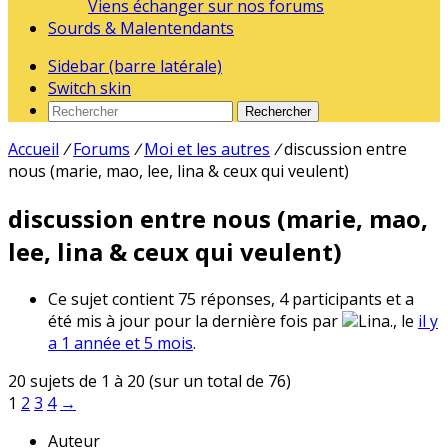
Viens échanger sur nos forums
Sourds & Malentendants
Sidebar (barre latérale)
Switch skin
Rechercher
Accueil
/
Forums
/
Moi et les autres
/
discussion entre
nous (marie, mao, lee, lina & ceux qui veulent)
discussion entre nous (marie, mao,
lee, lina & ceux qui veulent)
Ce sujet contient 75 réponses, 4 participants et a
été mis à jour pour la dernière fois par
Lina., le
il y
a 1 année et 5 mois
.
20 sujets de 1 à 20 (sur un total de 76)
1
2
3
4
→
Auteur