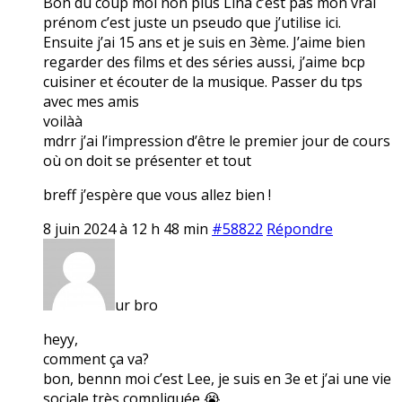
Bon du coup moi non plus Lina c’est pas mon vrai
prénom c’est juste un pseudo que j’utilise ici.
Ensuite j’ai 15 ans et je suis en 3ème. J’aime bien
regarder des films et des séries aussi, j’aime bcp
cuisiner et écouter de la musique. Passer du tps
avec mes amis
voilàà
mdrr j’ai l’impression d’être le premier jour de cours
où on doit se présenter et tout
breff j’espère que vous allez bien !
8 juin 2024 à 12 h 48 min
#58822
Répondre
ur bro
heyy,
comment ça va?
bon, bennn moi c’est Lee, je suis en 3e et j’ai une vie
sociale très compliquée 😭