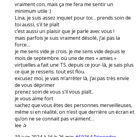
vraiment con, mais ça me fera me sentir un
minimum utile :)
Lina, je suis assez inquiet pour toi… prends soin de
toi aussi, s’il te plaît
c’est aussi un plaisir que je parle avec vous !
mais parfois je suis vraiment désolé, j’ai pas la
force…
je me sens vide je crois. je me sens vide depuis le
mois de septembre. où une de mes « amies »
virtuelles a fait une TS. depuis ce jour-là, je sais plus
ce que je ressens. tout est flou.
excusez moi, je vais m’arrêter là, j’ai pas très envie
de vous déprimer
prenez soin de vous s’il vous plaît..
je vous aime fort
sachez que vous êtes des personnes merveilleuses,
même si en réalité, on n’est que derrière un écran et
qu’on ne se connait pas vraiment…
lee ✰
19 juin 2024 à 16 h 26 min
#59364
Répondre