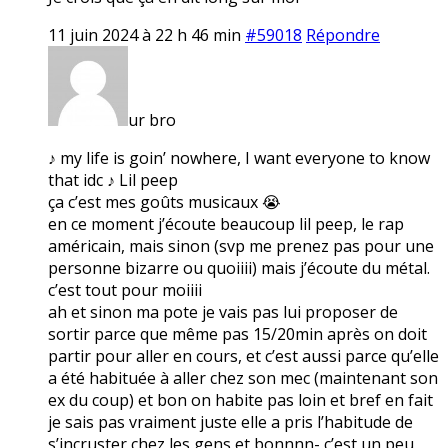
11 juin 2024 à 22 h 46 min
#59018
Répondre
ur bro
♪ my life is goin’ nowhere, I want everyone to know
that idc ♪ Lil peep
ça c’est mes goûts musicaux 😭
en ce moment j’écoute beaucoup lil peep, le rap
américain, mais sinon (svp me prenez pas pour une
personne bizarre ou quoiiii) mais j’écoute du métal.
c’est tout pour moiiii
ah et sinon ma pote je vais pas lui proposer de
sortir parce que même pas 15/20min après on doit
partir pour aller en cours, et c’est aussi parce qu’elle
a été habituée à aller chez son mec (maintenant son
ex du coup) et bon on habite pas loin et bref en fait
je sais pas vraiment juste elle a pris l’habitude de
s’incruster chez les gens et bonnnn- c’est un peu