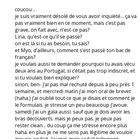
coucou…
je suis vraiment désolé de vous avoir inquiété… ça va
pas vraiment bien en ce moment, mais c’est pas
grave, on fait avec, n’est-ce pas?
Lina, qu’est-ce qu’il se passe?
on est là si tu as besoin, tu sais?
et Myo, d’ailleurs, comment s’est passé ton bac de
français?
je voulais aussi te demander pourquoi tu avais vécu
deux ans au Portugal, si c’était pas trop indiscret, et
si tu voulais bien expliquer?
sinon, ben- j’ai pas mal rechuté depuis à peu près 1
semaine, et mercredi matin j’ai mon oral de brevet
(haha.) j’ai oublié tout ce que je disais et comment je
le formulais. je stresse un peu beaucoup j’avoue.
samedi j’ai un gala aussi. sauf que je dois avoir les
bras découverts. mais je peux pas. je peux pas
rester clean… du coup ça me stresse encore plus
haha. en plus je ne me sens pas légitime de vouloir
mourir. en fait, j’ai mal, mais ça fait tellement